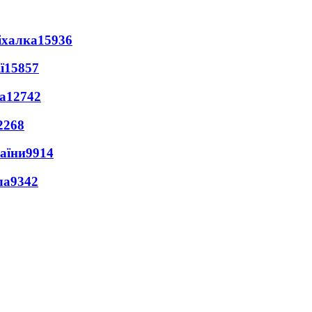
іхалка
15936
ї
15857
а
12742
2268
раїни
9914
ла
9342