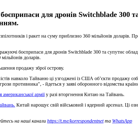
боєприпаси для дронів Switchblade 300 т
нням.
отників і ракет на суму приблизно 360 мільйонів доларів. Пр
ажуючі боєприпаси для дронів Switchblade 300 та супутнє облад
мільйонів доларів.
шення продажу зброї острову.
істів навколо Тайваню ці узгоджені із США об’єкти продажу озб
грози противника", - йдеться у заяві оборонного відомства країн
 американської армії
у разі вторгнення Китаю на Тайвань.
айвань.
Китай нарощує свій військовий і ядерний арсенал. Ці озн
уйтесь на наші канали
https://t.me/korrespondentnet
та
WhatsApp