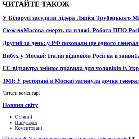
ЧИТАЙТЕ ТАКОЖ
У Білорусі засудили лідера Ляпіса Трубецького М
Сюжет
Масова смерть на пляжі. Робота ППО Росі
Другий за день: у РФ поховали ще одного генерал
Вибух у Москві: Італія відповіла Росії на її заяви
1
ЄС відзавтра змінює правила для чоловіків із Ук
ЗМІ: У ресторані в Москві загинула дочка генера
Читати коментарі
Новини світу
Останні
Популярні
Коментовані