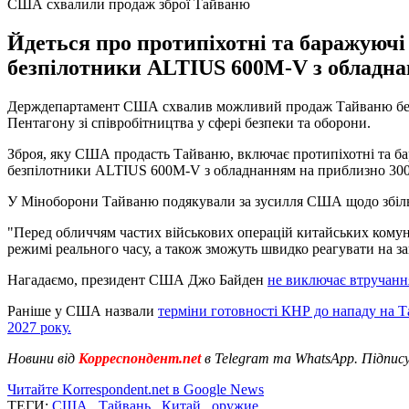
США схвалили продаж зброї Тайваню
Йдеться про протипіхотні та баражуючі 
безпілотники ALTIUS 600M-V з обладна
Держдепартамент США схвалив можливий продаж Тайваню безпіл
Пентагону зі співробітництва у сфері безпеки та оборони.
Зброя, яку США продасть Тайваню, включає протипіхотні та бар
безпілотники ALTIUS 600M-V з обладнанням на приблизно 300 
У Міноборони Тайваню подякували за зусилля США щодо збіль
"Перед обличчям частих військових операцій китайських комун
режимі реального часу, а також зможуть швидко реагувати на за
Нагадаємо, президент США Джо Байден
не виключає втручання
Раніше у США назвали
терміни готовності КНР до нападу на Т
2027 року.
Новини від
Корреспондент.net
в Telegram та WhatsApp. Підпис
Читайте Korrespondent.net в Google News
ТЕГИ:
США
,
Тайвань
,
Китай
,
оружие