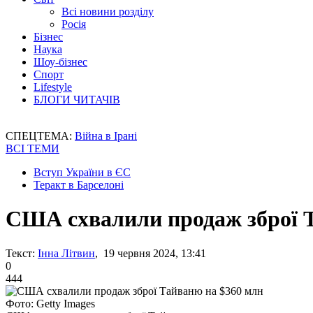
Всі новини розділу
Росія
Бізнес
Наука
Шоу-бізнес
Спорт
Lifestyle
БЛОГИ ЧИТАЧІВ
СПЕЦТЕМА:
Війна в Ірані
ВСІ ТЕМИ
Вступ України в ЄС
Теракт в Барселоні
США схвалили продаж зброї 
Текст:
Інна Літвин
, 19 червня 2024, 13:41
0
444
Фото: Getty Images