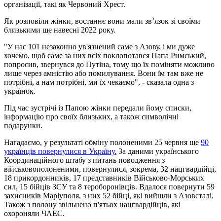
організації, такі як Червоний Хрест.
Як розповіли жінки, востаннє вони мали зв’язок зі своїми
близькими ще навесні 2022 року.
"У нас 101 незаконно ув'язнений саме з Азову, і ми дуже
хочемо, щоб саме за них всіх поклопотався Папа Римський,
попросив, звернувся до Путіна, тому що їх поміняти можливо
лише через амністію або помилування. Вони їм там вже не
потрібні, а нам потрібні, ми їх чекаємо", - сказала одна з
українок.
Під час зустрічі із Папою жінки передали йому списки,
інформацію про своїх близьких, а також символічні
подарунки.
Нагадаємо, у результаті обміну полоненими 25 червня ще
90
українців повернулися в Україну.
За даними українського
Координаційного штабу з питань поводження з
військовополоненими, повернулися, зокрема, 32 нацгвардійці,
18 прикордонників, 17 представників Військово-Морських
сил, 15 бійців ЗСУ та 8 тероборонівців. Вдалося повернути 59
захисників Маріуполя, з них 52 бійці, які вийшли з Азовсталі.
Також з полону звільнено п'ятьох нацгвардійців, які
охороняли ЧАЕС.