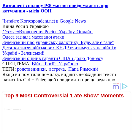
Визволені з полону РФ масово повідомляють про
катування - місія ООН
Читайте Korrespondent.net в Google News
Війна Росії з Україною
Сюжет
Вторгнення Росії в Україну. Онлайн
Одеса зазнала масованої атаки
Зеленський про українську балістику: Буде, але є "але"
Десятки тисяч військових КНДР вчитимуться на війні в
Україні - Зеленський
Зеленський оцінив гарантії США і долю Донбасу
СПЕЦТЕМА:
Війна Росії з Україною
ТЕГИ:
родственники
,
встреча
,
Папа Римский
Якщо ви помітили помилку, виділіть необхідний текст і
натисніть Ctrl + Enter, щоб повідомити про це редакцію.