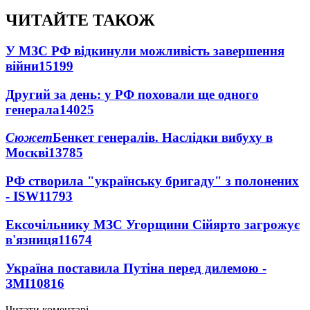
ЧИТАЙТЕ ТАКОЖ
У МЗС РФ відкинули можливість завершення
війни
15199
Другий за день: у РФ поховали ще одного
генерала
14025
Сюжет
Бенкет генералів. Наслідки вибуху в
Москві
13785
РФ створила "українську бригаду" з полонених
- ISW
11793
Ексочільнику МЗС Угорщини Сійярто загрожує
в'язниця
11674
Україна поставила Путіна перед дилемою -
ЗМІ
10816
Читати коментарі