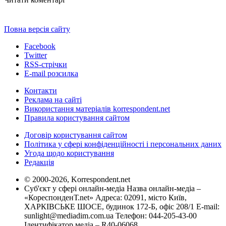
Повна версія сайту
Facebook
Twitter
RSS-стрічки
E-mail розсилка
Контакти
Реклама на сайті
Використання матеріалів korrespondent.net
Правила користування сайтом
Договір користування сайтом
Політика у сфері конфіденційності і персональних даних
Угода щодо користування
Редакція
© 2000-2026, Korrespondent.net
Суб'єкт у сфері онлайн-медіа Назва онлайн-медіа –
«КореспонденТ.net» Адреса: 02091, місто Київ,
ХАРКІВСЬКЕ ШОСЕ, будинок 172-Б, офіс 208/1 E-mail:
sunlight@mediadim.com.ua
Телефон: 044-205-43-00
Ідентифікатор медіа – R40-06068