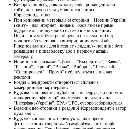
Використання будь-яких матеріалів, розміщених на
сайті, дозволяється за умови посилання на
Корреспондент.net.
При копіюванні матеріалів зі сторінки « Новини України
і світу» , для інтернет - видань - обов'язкове пряме
відкрите для пошукових систем гіперпосилання .
Посилання має бути розміщена в незалежності від
повного або часткового використання матеріалів.
Гіперпосилання ( для інтернет - видань) - повинна бути
розміщена в підзаголовку або в першому абзаці
матеріалу.
Новини з позначками "Думка", "Експертиза", "Заява",
"Регіони", "Гроші", "Влада", "Вибори", "Тест-драйв",
"Спецпроекти", "Промо" публікуються на правах
реклами.
Розділ Спецпроекти створюється спільно з
комерційними партнерами.
Будь яке копіювання, публікація, передрук, чи наступне
поширення інформації, що містить посилання на
"Інтерфакс-Україна", EPA / UPG, суворо забороняється.
Власник веб-сторінки в розділі Я-Корреспондент є автор
публікації.
Будь-яке копіювання, передрук та відтворення
фотографічних творів та/або аудіовізуальних творів
правовласника Getty Images - суворо забороняється.