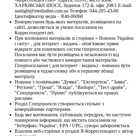
ХАРКІВСЬКЕ ШОСЕ, будинок 172-Б, офіс 208/1 E-mail:
sunlight@mediadim.com.ua
Телефон: 044-205-43-00
Ідентифікатор медіа – R40-06068
Використання будь-яких матеріалів, розміщених на
сайті, дозволяється за умови посилання на
Корреспондент.net.
При копіюванні матеріалів зі сторінки « Новини України
і світу» , для інтернет - видань - обов'язкове пряме
відкрите для пошукових систем гіперпосилання .
Посилання має бути розміщена в незалежності від
повного або часткового використання матеріалів.
Гіперпосилання ( для інтернет - видань) - повинна бути
розміщена в підзаголовку або в першому абзаці
матеріалу.
Новини з позначками "Думка", "Експертиза", "Заява",
"Регіони", "Гроші", "Влада", "Вибори", "Тест-драйв",
"Спецпроекти", "Промо" публікуються на правах
реклами.
Розділ Спецпроекти створюється спільно з
комерційними партнерами.
Будь яке копіювання, публікація, передрук, чи наступне
поширення інформації, що містить посилання на
"Інтерфакс-Україна", EPA / UPG, суворо забороняється.
Власник веб-сторінки в розділі Я-Корреспондент є автор