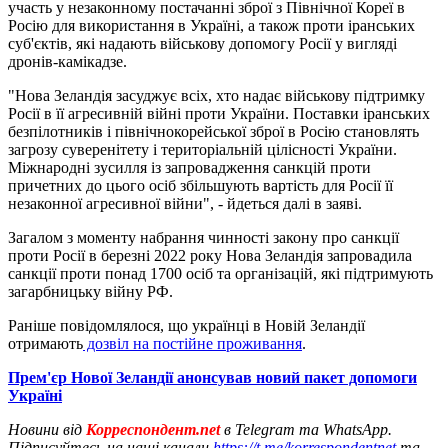
участь у незаконному постачанні зброї з Північної Кореї в
Росію для використання в Україні, а також проти іранських
суб'єктів, які надають військову допомогу Росії у вигляді
дронів-камікадзе.
"Нова Зеландія засуджує всіх, хто надає військову підтримку
Росії в її агресивній війні проти України. Поставки іранських
безпілотників і північнокорейської зброї в Росію становлять
загрозу суверенітету і територіальній цілісності України.
Міжнародні зусилля із запровадження санкцій проти
причетних до цього осіб збільшують вартість для Росії її
незаконної агресивної війни", - йдеться далі в заяві.
Загалом з моменту набрання чинності закону про санкції
проти Росії в березні 2022 року Нова Зеландія запровадила
санкції проти понад 1700 осіб та організацій, які підтримують
загарбницьку війну РФ.
Раніше повідомлялося, що українці в Новій Зеландії
отримають
дозвіл на постійне проживання
.
Прем'єр Нової Зеландії анонсував новий пакет допомоги
Україні
Новини від
Корреспондент.net
в Telegram та WhatsApp.
Підписуйтесь на наші канали
https://t.me/korrespondentnet
та