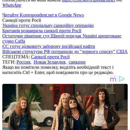
WhatsApp
Читайте Korrespondent.net в Google News
Санкції проти Росії
Україна готує спеціальну санкційну операцію
Британія розширила санкції проти Росії
Остаточне рішення: суд Швеції передав Україні арештоване
судно Caffa
ЄС готує цілковиту заборону російської нафти
Військові структури РФ потрапили до "чорного списку" США
СПЕЦТЕМА:
Санкції проти Росії
ТЕГИ:
Россия
,
Новая Зеландия
,
санкции
Якщо ви помітили помилку, виділіть необхідний текст і
натисніть Ctrl + Enter, щоб повідомити про це редакцію.