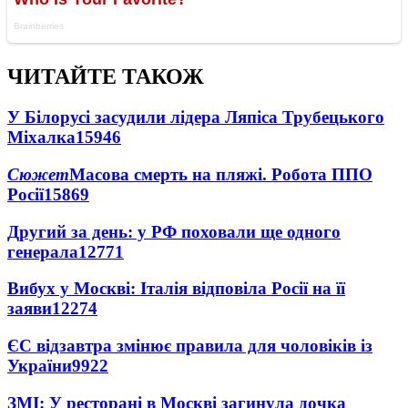
ЧИТАЙТЕ ТАКОЖ
У Білорусі засудили лідера Ляпіса Трубецького
Міхалка
15946
Сюжет
Масова смерть на пляжі. Робота ППО
Росії
15869
Другий за день: у РФ поховали ще одного
генерала
12771
Вибух у Москві: Італія відповіла Росії на її
заяви
12274
ЄС відзавтра змінює правила для чоловіків із
України
9922
ЗМІ: У ресторані в Москві загинула дочка