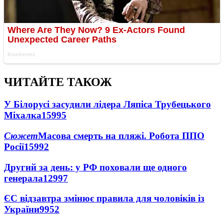
ЧИТАЙТЕ ТАКОЖ
У Білорусі засудили лідера Ляпіса Трубецького
Міхалка
15995
Сюжет
Масова смерть на пляжі. Робота ППО
Росії
15992
Другий за день: у РФ поховали ще одного
генерала
12997
ЄС відзавтра змінює правила для чоловіків із
України
9952