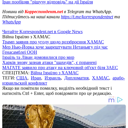
Іран пообіцяв "рішучу відповідь" на дії Ізраїля
Новини від
Корреспондент.net
в Telegram та WhatsApp.
Підписуйтесь на наші канали
https://t.me/korrespondentnet
та
WhatsApp
Читайте Korrespondent.net в Google News
Війна Ізраїлю з ХАМАС
Трамп заявив про угоду щодо роззброєння ХАМАС
Мер Нью-Йорка хоче заарештувати Нетаньягу під час
Генасамблеї ООН
Ізраїль та Ліван домовилися про мир
Харків знову зазнав атаки "шахедів", є поранені
МАГАТЕ заявило про атаку на ключовий об'єкт біля ЗАЕС
СПЕЦТЕМА:
Війна Ізраїлю з ХАМАС
ТЕГИ:
США
,
Иран
,
Израиль
,
Дипломатия
,
ХАМАС
,
арабо-
израильский конфликт
Якщо ви помітили помилку, виділіть необхідний текст і
натисніть Ctrl + Enter, щоб повідомити про це редакцію.