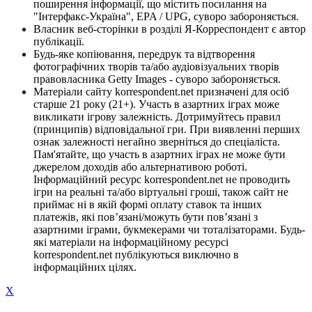
поширення інформації, що містить посилання на
"Інтерфакс-Україна", EPA / UPG, суворо забороняється.
Власник веб-сторінки в розділі Я-Корреспондент є автор
публікації.
Будь-яке копіювання, передрук та відтворення
фотографічних творів та/або аудіовізуальних творів
правовласника Getty Images - суворо забороняється.
Матеріали сайту korrespondent.net призначені для осіб
старше 21 року (21+). Участь в азартних іграх може
викликати ігрову залежність. Дотримуйтесь правил
(принципів) відповідальної гри. При виявленні перших
ознак залежності негайно зверніться до спеціаліста.
Пам'ятайте, що участь в азартних іграх не може бути
джерелом доходів або альтернативою роботі.
Інформаційний ресурс korrespondent.net не проводить
ігри на реальні та/або віртуальні гроші, також сайт не
приймає ні в якій формі оплату ставок та інших
платежів, які пов’язані/можуть бути пов’язані з
азартними іграми, букмекерами чи тоталізаторами. Будь-
які матеріали на інформаційному ресурсі
korrespondent.net публікуються виключно в
інформаційних цілях.
X