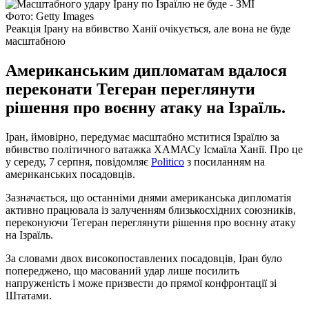
Фото: Getty Images
Реакція Ірану на вбивство Ханії очікується, але вона не буде
масштабною
Американським дипломатам вдалося
переконати Тегеран переглянути
рішення про воєнну атаку на Ізраїль.
Іран, ймовірно, передумає масштабно мститися Ізраїлю за
вбивство політичного ватажка ХАМАСу Ісмаїла Ханії. Про це
у середу, 7 серпня, повідомляє
Politico
з посиланням на
американських посадовців.
Зазначається, що останніми днями американська дипломатія
активно працювала із залученням близькосхідних союзників,
переконуючи Тегеран переглянути рішення про воєнну атаку
на Ізраїль.
За словами двох високопоставлених посадовців, Іран було
попереджено, що масований удар лише посилить
напруженість і може призвести до прямої конфронтації зі
Штатами.