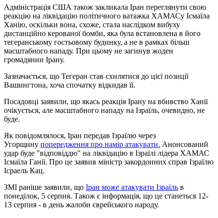
Адміністрація США також закликала Іран переглянути свою
реакцію на ліквідацію політичного ватажка ХАМАСу Ісмаїла
Ханію, оскільки вона, схоже, стала наслідком вибуху
дистанційно керованої бомби, яка була встановлена в його
тегеранському гостьовому будинку, а не в рамках більш
масштабного нападу. При цьому не загинув жоден
громадянин Ірану.
Зазначається, що Тегеран став схилятися до цієї позиції
Вашингтона, хоча спочатку відкидав її.
Посадовці заявили, що якась реакція Ірану на вбивство Ханії
очікується, але масштабного нападу на Ізраїль, очевидно, не
буде.
Як повідомлялося, Іран передав Ізраїлю через
Угорщину
попередження про намір атакувати.
Анонсований
удар буде "відповіддю" на ліквідацію в Ізраїлі лідера ХАМАС
Ісмаїла Ганії. Про це заявив міністр закордонних справ Ізраїлю
Ісраель Кац.
ЗМІ раніше заявили, що
Іран може атакувати Ізраїль
в
понеділок, 5 серпня. Також є інформація, що це станеться 12-
13 серпня - в день жалоби єврейського народу.