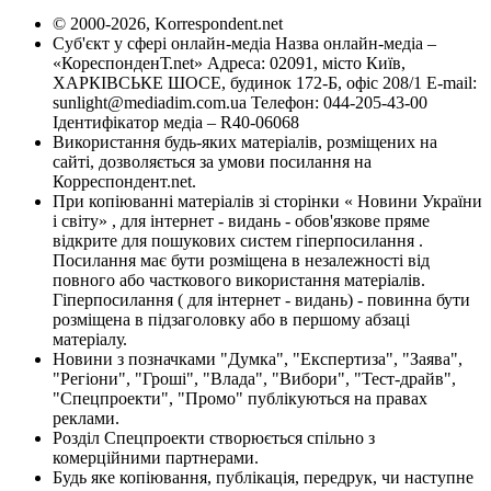
© 2000-2026, Korrespondent.net
Суб'єкт у сфері онлайн-медіа Назва онлайн-медіа –
«КореспонденТ.net» Адреса: 02091, місто Київ,
ХАРКІВСЬКЕ ШОСЕ, будинок 172-Б, офіс 208/1 E-mail:
sunlight@mediadim.com.ua
Телефон: 044-205-43-00
Ідентифікатор медіа – R40-06068
Використання будь-яких матеріалів, розміщених на
сайті, дозволяється за умови посилання на
Корреспондент.net.
При копіюванні матеріалів зі сторінки « Новини України
і світу» , для інтернет - видань - обов'язкове пряме
відкрите для пошукових систем гіперпосилання .
Посилання має бути розміщена в незалежності від
повного або часткового використання матеріалів.
Гіперпосилання ( для інтернет - видань) - повинна бути
розміщена в підзаголовку або в першому абзаці
матеріалу.
Новини з позначками "Думка", "Експертиза", "Заява",
"Регіони", "Гроші", "Влада", "Вибори", "Тест-драйв",
"Спецпроекти", "Промо" публікуються на правах
реклами.
Розділ Спецпроекти створюється спільно з
комерційними партнерами.
Будь яке копіювання, публікація, передрук, чи наступне