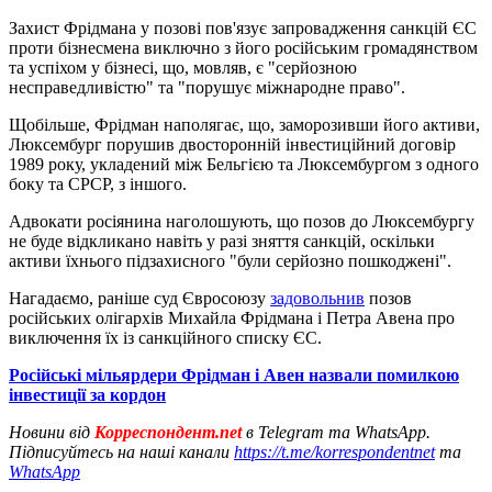
Захист Фрідмана у позові пов'язує запровадження санкцій ЄС
проти бізнесмена виключно з його російським громадянством
та успіхом у бізнесі, що, мовляв, є "серйозною
несправедливістю" та "порушує міжнародне право".
Щобільше, Фрідман наполягає, що, заморозивши його активи,
Люксембург порушив двосторонній інвестиційний договір
1989 року, укладений між Бельгією та Люксембургом з одного
боку та СРСР, з іншого.
Адвокати росіянина наголошують, що позов до Люксембургу
не буде відкликано навіть у разі зняття санкцій, оскільки
активи їхнього підзахисного "були серйозно пошкоджені".
Нагадаємо, раніше суд Євросоюзу
задовольнив
позов
російських олігархів Михайла Фрідмана і Петра Авена про
виключення їх із санкційного списку ЄС.
Російські мільярдери Фрідман і Авен назвали помилкою
інвестиції за кордон
Новини від
Корреспондент.net
в Telegram та WhatsApp.
Підписуйтесь на наші канали
https://t.me/korrespondentnet
та
WhatsApp