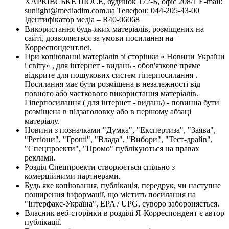
ХАРКІВСЬКЕ ШОСЕ, будинок 172-Б, офіс 208/1 E-mail:
sunlight@mediadim.com.ua
Телефон: 044-205-43-00
Ідентифікатор медіа – R40-06068
Використання будь-яких матеріалів, розміщених на
сайті, дозволяється за умови посилання на
Корреспондент.net.
При копіюванні матеріалів зі сторінки « Новини України
і світу» , для інтернет - видань - обов'язкове пряме
відкрите для пошукових систем гіперпосилання .
Посилання має бути розміщена в незалежності від
повного або часткового використання матеріалів.
Гіперпосилання ( для інтернет - видань) - повинна бути
розміщена в підзаголовку або в першому абзаці
матеріалу.
Новини з позначками "Думка", "Експертиза", "Заява",
"Регіони", "Гроші", "Влада", "Вибори", "Тест-драйв",
"Спецпроекти", "Промо" публікуються на правах
реклами.
Розділ Спецпроекти створюється спільно з
комерційними партнерами.
Будь яке копіювання, публікація, передрук, чи наступне
поширення інформації, що містить посилання на
"Інтерфакс-Україна", EPA / UPG, суворо забороняється.
Власник веб-сторінки в розділі Я-Корреспондент є автор
публікації.