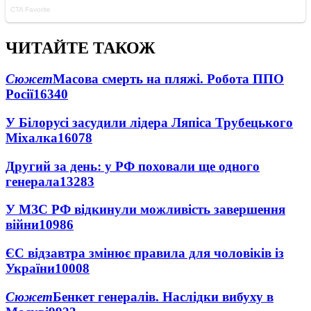
ЧИТАЙТЕ ТАКОЖ
Сюжет
Масова смерть на пляжі. Робота ППО
Росії
16340
У Білорусі засудили лідера Ляпіса Трубецького
Міхалка
16078
Другий за день: у РФ поховали ще одного
генерала
13283
У МЗС РФ відкинули можливість завершення
війни
10986
ЄС відзавтра змінює правила для чоловіків із
України
10008
Сюжет
Бенкет генералів. Наслідки вибуху в