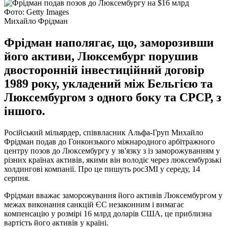
Фото: Getty Images
Михайло Фрідман
Фрідман наполягає, що, заморозивши
його активи, Люксембург порушив
двосторонній інвестиційний договір
1989 року, укладений між Бельгією та
Люксембургом з одного боку та СРСР, з
іншого.
Російський мільярдер, співвласник Альфа-Груп Михайло
Фрідман подав до Гонконзького міжнародного арбітражного
центру позов до Люксембургу у зв'язку з із заморожуванням у
різних країнах активів, якими він володіє через люксембурзькі
холдингові компанії. Про це пишуть росЗМІ у середу, 14
серпня.
Фрідман вважає заморожування його активів Люксембургом у
межах виконання санкцій ЄС незаконним і вимагає
компенсацію у розмірі 16 млрд доларів США, це приблизна
вартість його активів у країні.