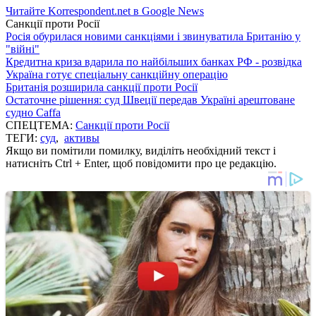
Читайте Korrespondent.net в Google News
Санкції проти Росії
Росія обурилася новими санкціями і звинуватила Британію у
"війні"
Кредитна криза вдарила по найбільших банках РФ - розвідка
Україна готує спеціальну санкційну операцію
Британія розширила санкції проти Росії
Остаточне рішення: суд Швеції передав Україні арештоване
судно Caffa
СПЕЦТЕМА:
Санкції проти Росії
ТЕГИ:
суд
,
активы
Якщо ви помітили помилку, виділіть необхідний текст і
натисніть Ctrl + Enter, щоб повідомити про це редакцію.