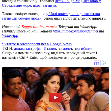
висадки союзників у Провансі
літак Fouga Magister впав у
Середземне море, пілот загинув.
Також повідомлялося, що
у Чилі внаслідок падіння літака
загинули семеро людей
, серед них і пілот літального апарату.
Новини від
Корреспондент.net
в Telegram та WhatsApp.
Підписуйтесь на наші канали
https://t.me/korrespondentnet
та
WhatsApp
Читайте Korrespondent.net в Google News
ТЕГИ:
авиакатастрофа
,
Италия
,
самолет
,
погибшие
Якщо ви помітили помилку, виділіть необхідний текст і
натисніть Ctrl + Enter, щоб повідомити про це редакцію.