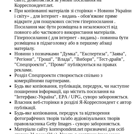
Корреспондент.net.
При копіюванні матеріалів зі сторінки « Новини України
і світу» , для інтернет - видань - обов'язкове пряме
відкрите для пошукових систем гіперпосилання .
Посилання має бути розміщена в незалежності від
повного або часткового використання матеріалів.
Гіперпосилання ( для інтернет - видань) - повинна бути
розміщена в підзаголовку або в першому абзаці
матеріалу.
Новини з позначками "Думка", "Експертиза", "Заява",
"Регіони", "Гроші", "Влада", "Вибори", "Тест-драйв",
"Спецпроекти", "Промо" публікуються на правах
реклами.
Розділ Спецпроекти створюється спільно з
комерційними партнерами.
Будь яке копіювання, публікація, передрук, чи наступне
поширення інформації, що містить посилання на
"Інтерфакс-Україна", EPA / UPG, суворо забороняється.
Власник веб-сторінки в розділі Я-Корреспондент є автор
публікації.
Будь-яке копіювання, передрук та відтворення
фотографічних творів та/або аудіовізуальних творів
правовласника Getty Images - суворо забороняється.
Матеріали сайту korrespondent.net призначені для осіб