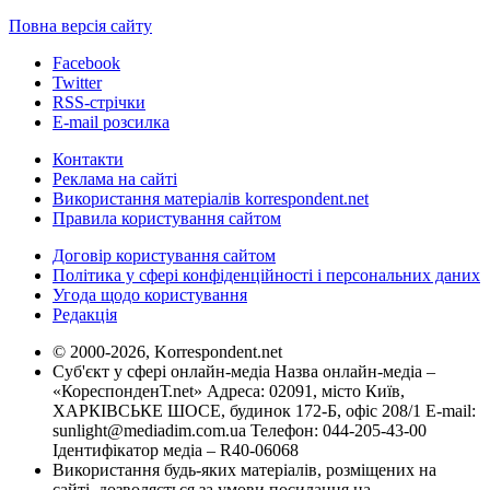
Повна версія сайту
Facebook
Twitter
RSS-стрічки
E-mail розсилка
Контакти
Реклама на сайті
Використання матеріалів korrespondent.net
Правила користування сайтом
Договір користування сайтом
Політика у сфері конфіденційності і персональних даних
Угода щодо користування
Редакція
© 2000-2026, Korrespondent.net
Суб'єкт у сфері онлайн-медіа Назва онлайн-медіа –
«КореспонденТ.net» Адреса: 02091, місто Київ,
ХАРКІВСЬКЕ ШОСЕ, будинок 172-Б, офіс 208/1 E-mail:
sunlight@mediadim.com.ua
Телефон: 044-205-43-00
Ідентифікатор медіа – R40-06068
Використання будь-яких матеріалів, розміщених на
сайті, дозволяється за умови посилання на