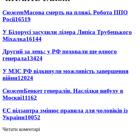
Сюжет
Масова смерть на пляжі. Робота ППО
Росії
16519
У Білорусі засудили лідера Ляпіса Трубецького
Міхалка
16144
Другий за день: у РФ поховали ще одного
генерала
13424
У МЗС РФ відкинули можливість завершення
війни
12024
Сюжет
Бенкет генералів. Наслідки вибуху в
Москві
11162
ЄС відзавтра змінює правила для чоловіків із
України
10052
Читати коментарі