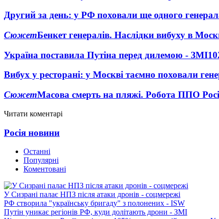
Другий за день: у РФ поховали ще одного генерал
Сюжет
Бенкет генералів. Наслідки вибуху в Моск
Україна поставила Путіна перед дилемою - ЗМІ
10
Вибух у ресторані: у Москві таємно поховали ген
Сюжет
Масова смерть на пляжі. Робота ППО Росі
Читати коментарі
Росія новини
Останні
Популярні
Коментовані
У Сизрані палає НПЗ після атаки дронів - соцмережі
РФ створила "українську бригаду" з полонених - ISW
Путін уникає регіонів РФ, куди долітають дрони - ЗМІ