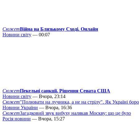
Сюжет
Війна на Близькому Сході. Онлайн
Новини світу
— 00:07
Сюжет
Пекельні санкції. Рішення Сената США
Новини світу
— Вчора, 23:14
Сюжет
"Полювати на лучника, а не на стрілу". Як Україні бор
Новини України
— Вчора, 16:36
Сюжет
Загадковий звук вибуху налякав Москву: що це було
Росія новини
— Вчора, 15:27