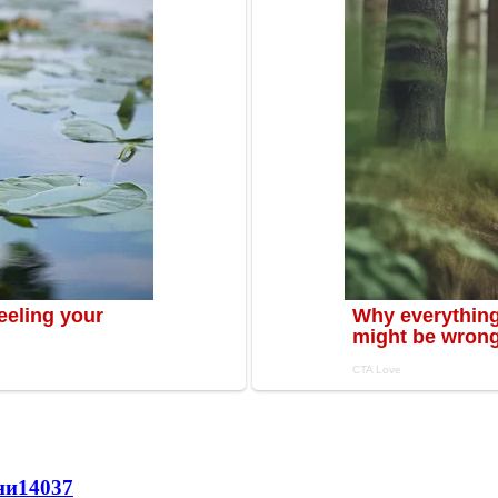
ни
14037