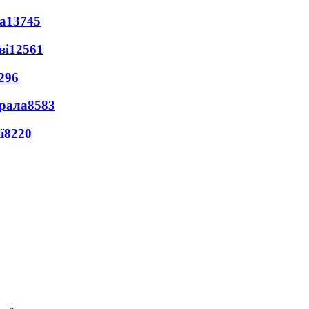
а
13745
ві
12561
296
ерала
8583
ї
8220