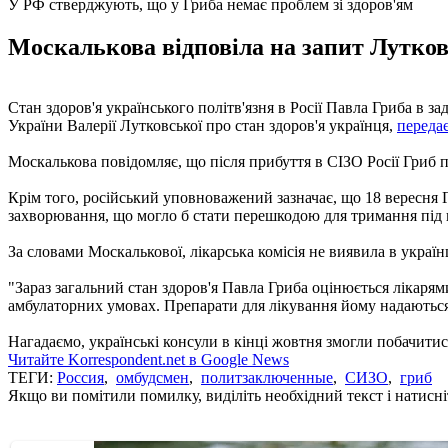
У РФ стверджують, що у Гриба немає проблем зі здоров'ям
Москалькова відповіла на запит Лутковс
Стан здоров'я українського політв'язня в Росії Павла Гриба в 
України Валерії Лутковської про стан здоров'я українця,
переда
Москалькова повідомляє, що після прибуття в СІЗО Росії Гриб
Крім того, російський уповноважений зазначає, що 18 вересня 
захворювання, що могло б стати перешкодою для тримання під 
За словами Москалькової, лікарська комісія не виявила в украї
"Зараз загальний стан здоров'я Павла Гриба оцінюється лікаря
амбулаторних умовах. Препарати для лікування йому надаються 
Нагадаємо, українські консули в кінці жовтня змогли побачити
Читайте Korrespondent.net в Google News
ТЕГИ:
Россия
,
омбудсмен
,
политзаключенные
,
СИЗО
,
гриб
Якщо ви помітили помилку, виділіть необхідний текст і натисніт