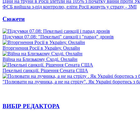
Ціни на труни в Росії злетіли на 105% з початку війни проти У
ФСБ вийшла з-під контролю, еліти Росії живуть у страху - ЗМІ
Сюжети
Підсумки 07.08: "Пекельні" санкції і "парад" дронів
Вторгнення Росії в Україну. Онлайн
Війна на Близькому Сході. Онлайн
Пекельні санкції. Рішення Сената США
"Полювати на лучника, а не на стрілу". Як Україні боротись з 
ВИБІР РЕДАКТОРА