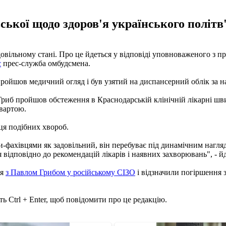
ької щодо здоров'я українського політв
задовільному стані. Про це йдеться у відповіді уповноваженого з
є
прес-служба омбудсмена.
 пройшов медичний огляд і був узятий на диспансерний облік за
Гриб пройшов обстеження в Краснодарській клінічній лікарні шв
вартою.
нця подібних хвороб.
ми-фахівцями як задовільний, він перебуває під динамічним нагл
відповідно до рекомендацій лікарів і наявних захворювань", - й
ся
з Павлом Грибом у російському СІЗО
і відзначили погіршення 
ь Ctrl + Enter, щоб повідомити про це редакцію.