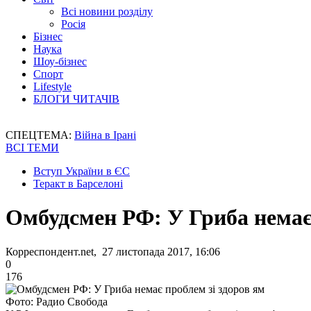
Всі новини розділу
Росія
Бізнес
Наука
Шоу-бізнес
Спорт
Lifestyle
БЛОГИ ЧИТАЧІВ
СПЕЦТЕМА:
Війна в Ірані
ВСІ ТЕМИ
Вступ України в ЄС
Теракт в Барселоні
Омбудсмен РФ: У Гриба немає 
Корреспондент.net, 27 листопада 2017, 16:06
0
176
Фото: Радио Свобода