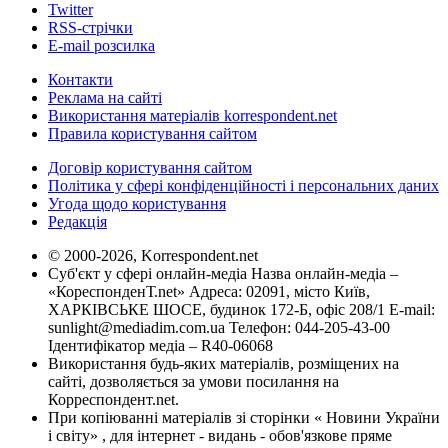
Twitter
RSS-стрічки
E-mail розсилка
Контакти
Реклама на сайті
Використання матеріалів korrespondent.net
Правила користування сайтом
Договір користування сайтом
Політика у сфері конфіденційності і персональних даних
Угода щодо користування
Редакція
© 2000-2026, Korrespondent.net
Суб'єкт у сфері онлайн-медіа Назва онлайн-медіа –
«КореспонденТ.net» Адреса: 02091, місто Київ,
ХАРКІВСЬКЕ ШОСЕ, будинок 172-Б, офіс 208/1 E-mail:
sunlight@mediadim.com.ua
Телефон: 044-205-43-00
Ідентифікатор медіа – R40-06068
Використання будь-яких матеріалів, розміщених на
сайті, дозволяється за умови посилання на
Корреспондент.net.
При копіюванні матеріалів зі сторінки « Новини України
і світу» , для інтернет - видань - обов'язкове пряме