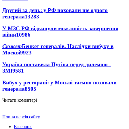
Другий за день: у РФ поховали ще одного
генерала
13283
У МЗС РФ відкинули можливість завершення
війни
10986
Сюжет
Бенкет генералів. Наслідки вибуху в
Москві
9923
Україна поставила Путіна перед дилемою -
ЗМІ
9581
Вибух у ресторані: у Москві таємно поховали
генерала
8505
Читати коментарі
Повна версія сайту
Facebook