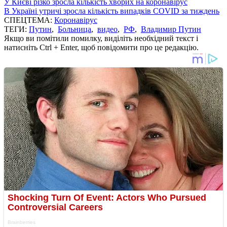
У Києві різко зросла кількість хворих на коронавірус
В Україні утричі зросла кількість випадків COVID за тиждень
СПЕЦТЕМА:
Коронавірус
ТЕГИ:
Путин
,
Больница
,
видео
,
РФ
,
Владимир Путин
Якщо ви помітили помилку, виділіть необхідний текст і
натисніть Ctrl + Enter, щоб повідомити про це редакцію.