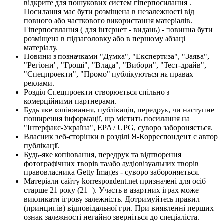
відкрите для пошукових систем гіперпосилання .
Посилання має бути розміщена в незалежності від
повного або часткового використання матеріалів.
Гіперпосилання ( для інтернет - видань) - повинна бути
розміщена в підзаголовку або в першому абзаці
матеріалу.
Новини з позначками "Думка", "Експертиза", "Заява",
"Регіони", "Гроші", "Влада", "Вибори", "Тест-драйв",
"Спецпроекти", "Промо" публікуються на правах
реклами.
Розділ Спецпроекти створюється спільно з
комерційними партнерами.
Будь яке копіювання, публікація, передрук, чи наступне
поширення інформації, що містить посилання на
"Інтерфакс-Україна", EPA / UPG, суворо забороняється.
Власник веб-сторінки в розділі Я-Корреспондент є автор
публікації.
Будь-яке копіювання, передрук та відтворення
фотографічних творів та/або аудіовізуальних творів
правовласника Getty Images - суворо забороняється.
Матеріали сайту korrespondent.net призначені для осіб
старше 21 року (21+). Участь в азартних іграх може
викликати ігрову залежність. Дотримуйтесь правил
(принципів) відповідальної гри. При виявленні перших
ознак залежності негайно зверніться до спеціаліста.