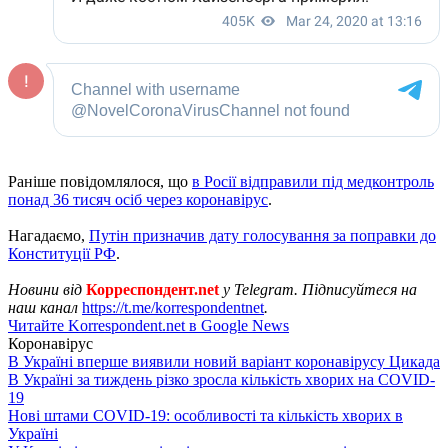
Раніше повідомлялося, що
в Росії відправили під медконтроль
понад 36 тисяч осіб через коронавірус
.
Нагадаємо,
Путін призначив дату голосування за поправки до
Конституції РФ
.
Новини від
Корреспондент.net
у Telegram. Підписуйтеся на
наш канал
https://t.me/korrespondentnet
.
Читайте Korrespondent.net в Google News
Коронавірус
В Україні вперше виявили новий варіант коронавірусу Цикада
В Україні за тиждень різко зросла кількість хворих на COVID-
19
Нові штами COVID-19: особливості та кількість хворих в
Україні