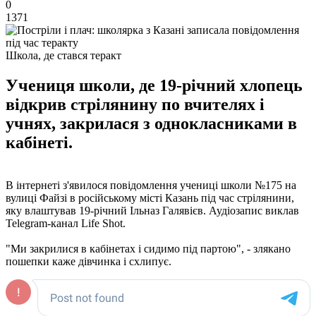
0
1371
Школа, де стався теракт
Учениця школи, де 19-річний хлопець
відкрив стрілянину по вчителях і
учнях, закрилася з однокласниками в
кабінеті.
В інтернеті з'явилося повідомлення учениці школи №175 на
вулиці Файзі в російському місті Казань під час стрілянини,
яку влаштував 19-річний Ільназ Галявієв. Аудіозапис виклав
Telegram-канал Life Shot.
"Ми закрилися в кабінетах і сидимо під партою", - злякано
пошепки каже дівчинка і схлипує.