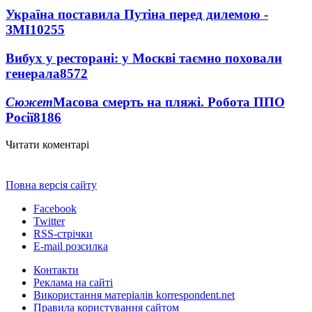
Україна поставила Путіна перед дилемою -
ЗМІ
10255
Вибух у ресторані: у Москві таємно поховали
генерала
8572
Сюжет
Масова смерть на пляжі. Робота ППО
Росії
8186
Читати коментарі
Повна версія сайту
Facebook
Twitter
RSS-стрічки
E-mail розсилка
Контакти
Реклама на сайті
Використання матеріалів korrespondent.net
Правила користування сайтом