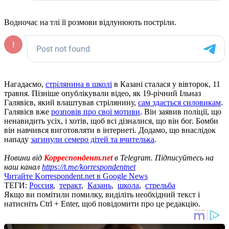
Водночас на тлі її розмови відлунюють постріли.
Нагадаємо,
стрілянина в школі
в Казані сталася у вівторок, 11
травня. Пізніше опублікували відео, як 19-річний Ільназ
Галявієв, який влаштував стрілянину,
сам здається силовикам
.
Галявієв вже
розповів про свої мотиви
. Він заявив поліції, що
ненавидить усіх, і хотів, щоб всі дізналися, що він бог. Бомби
він навчився виготовляти в інтернеті. Додамо, що внаслідок
нападу
загинули семеро дітей та вчителька
.
Новини від
Корреспондент.net
в Telegram. Підписуйтесь на
наш канал
https://t.me/korrespondentnet
Читайте Korrespondent.net в Google News
ТЕГИ:
Россия
,
теракт
,
Казань
,
школа
,
стрельба
Якщо ви помітили помилку, виділіть необхідний текст і
натисніть Ctrl + Enter, щоб повідомити про це редакцію.