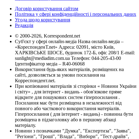
Договір користування сайтом
Політика у сфері конфіденційності і персональних даних
Угода щодо користування
Редакція
© 2000-2026, Korrespondent.net
Суб'єкт у сфері онлайн-медіа Назва онлайн-медіа –
«КореспонденТ.net» Адреса: 02091, місто Київ,
ХАРКІВСЬКЕ ШОСЕ, будинок 172-Б, офіс 208/1 E-mail:
sunlight@mediadim.com.ua
Телефон: 044-205-43-00
Ідентифікатор медіа – R40-06068
Використання будь-яких матеріалів, розміщених на
сайті, дозволяється за умови посилання на
Корреспондент.net.
При копіюванні матеріалів зі сторінки « Новини України
і світу» , для інтернет - видань - обов'язкове пряме
відкрите для пошукових систем гіперпосилання .
Посилання має бути розміщена в незалежності від
повного або часткового використання матеріалів.
Гіперпосилання ( для інтернет - видань) - повинна бути
розміщена в підзаголовку або в першому абзаці
матеріалу.
Новини з позначками "Думка", "Експертиза", "Заява",
"Регіони", "Гроші", "Влада", "Вибори", "Тест-драйв",