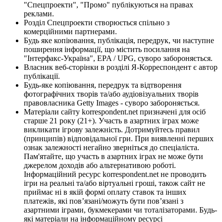
"Спецпроекти", "Промо" публікуються на правах
реклами.
Розділ Спецпроекти створюється спільно з
комерційними партнерами.
Будь яке копіювання, публікація, передрук, чи наступне
поширення інформації, що містить посилання на
"Інтерфакс-Україна", EPA / UPG, суворо забороняється.
Власник веб-сторінки в розділі Я-Корреспондент є автор
публікації.
Будь-яке копіювання, передрук та відтворення
фотографічних творів та/або аудіовізуальних творів
правовласника Getty Images - суворо забороняється.
Матеріали сайту korrespondent.net призначені для осіб
старше 21 року (21+). Участь в азартних іграх може
викликати ігрову залежність. Дотримуйтесь правил
(принципів) відповідальної гри. При виявленні перших
ознак залежності негайно зверніться до спеціаліста.
Пам'ятайте, що участь в азартних іграх не може бути
джерелом доходів або альтернативою роботі.
Інформаційний ресурс korrespondent.net не проводить
ігри на реальні та/або віртуальні гроші, також сайт не
приймає ні в якій формі оплату ставок та інших
платежів, які пов’язані/можуть бути пов’язані з
азартними іграми, букмекерами чи тоталізаторами. Будь-
які матеріали на інформаційному ресурсі