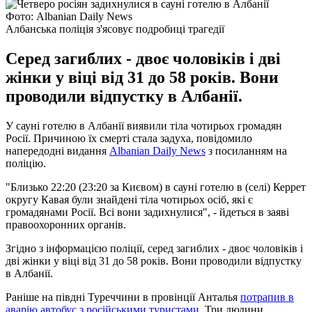
Фото: Albanian Daily News
Албанська поліція з'ясовує подробиці трагедії
Серед загиблих - двоє чоловіків і дві
жінки у віці від 31 до 58 років. Вони
проводили відпустку в Албанії.
У сауні готелю в Албанії виявили тіла чотирьох громадян
Росії. Причиною їх смерті стала задуха, повідомило
напередодні видання
Albanian Daily News
з посиланням на
поліцію.
"Близько 22:20 (23:20 за Києвом) в сауні готелю в (селі) Керрет
округу Кавая були знайдені тіла чотирьох осіб, які є
громадянами Росії. Всі вони задихнулися", - йдеться в заяві
правоохоронних органів.
Згідно з інформацією поліції, серед загиблих - двоє чоловіків і
дві жінки у віці від 31 до 58 років. Вони проводили відпустку
в Албанії.
Раніше на півдні Туреччини в провінції Анталья
потрапив в
аварію автобус з російськими туристами
. Три людини