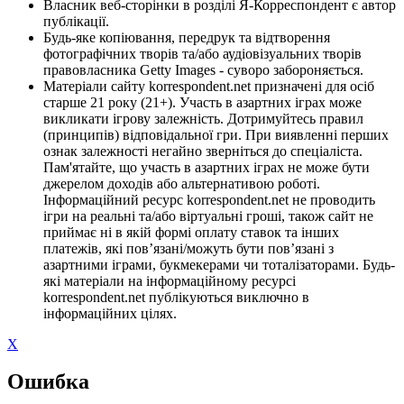
Власник веб-сторінки в розділі Я-Корреспондент є автор
публікації.
Будь-яке копіювання, передрук та відтворення
фотографічних творів та/або аудіовізуальних творів
правовласника Getty Images - суворо забороняється.
Матеріали сайту korrespondent.net призначені для осіб
старше 21 року (21+). Участь в азартних іграх може
викликати ігрову залежність. Дотримуйтесь правил
(принципів) відповідальної гри. При виявленні перших
ознак залежності негайно зверніться до спеціаліста.
Пам'ятайте, що участь в азартних іграх не може бути
джерелом доходів або альтернативою роботі.
Інформаційний ресурс korrespondent.net не проводить
ігри на реальні та/або віртуальні гроші, також сайт не
приймає ні в якій формі оплату ставок та інших
платежів, які пов’язані/можуть бути пов’язані з
азартними іграми, букмекерами чи тоталізаторами. Будь-
які матеріали на інформаційному ресурсі
korrespondent.net публікуються виключно в
інформаційних цілях.
X
Ошибка