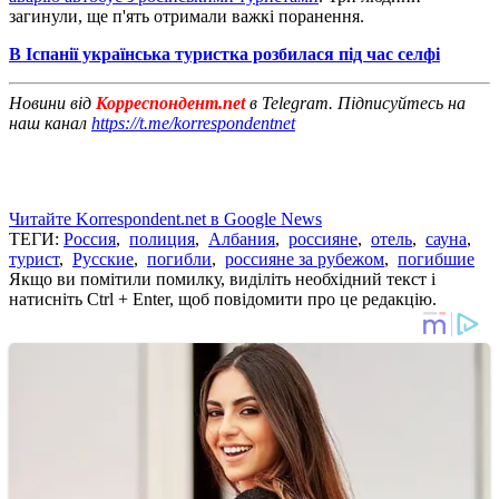
загинули, ще п'ять отримали важкі поранення.
В Іспанії українська туристка розбилася під час селфі
Новини від
Корреспондент.net
в Telegram. Підписуйтесь на
наш канал
https://t.me/korrespondentnet
Читайте Korrespondent.net в Google News
ТЕГИ:
Россия
,
полиция
,
Албания
,
россияне
,
отель
,
сауна
,
турист
,
Русские
,
погибли
,
россияне за рубежом
,
погибшие
Якщо ви помітили помилку, виділіть необхідний текст і
натисніть Ctrl + Enter, щоб повідомити про це редакцію.