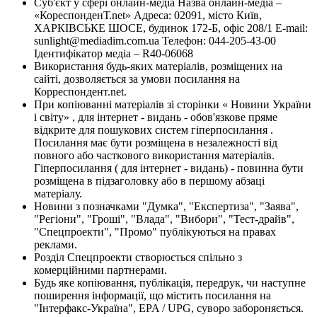
Суб'єкт у сфері онлайн-медіа Назва онлайн-медіа –
«КореспонденТ.net» Адреса: 02091, місто Київ,
ХАРКІВСЬКЕ ШОСЕ, будинок 172-Б, офіс 208/1 E-mail:
sunlight@mediadim.com.ua
Телефон: 044-205-43-00
Ідентифікатор медіа – R40-06068
Використання будь-яких матеріалів, розміщених на
сайті, дозволяється за умови посилання на
Корреспондент.net.
При копіюванні матеріалів зі сторінки « Новини України
і світу» , для інтернет - видань - обов'язкове пряме
відкрите для пошукових систем гіперпосилання .
Посилання має бути розміщена в незалежності від
повного або часткового використання матеріалів.
Гіперпосилання ( для інтернет - видань) - повинна бути
розміщена в підзаголовку або в першому абзаці
матеріалу.
Новини з позначками "Думка", "Експертиза", "Заява",
"Регіони", "Гроші", "Влада", "Вибори", "Тест-драйв",
"Спецпроекти", "Промо" публікуються на правах
реклами.
Розділ Спецпроекти створюється спільно з
комерційними партнерами.
Будь яке копіювання, публікація, передрук, чи наступне
поширення інформації, що містить посилання на
"Інтерфакс-Україна", EPA / UPG, суворо забороняється.