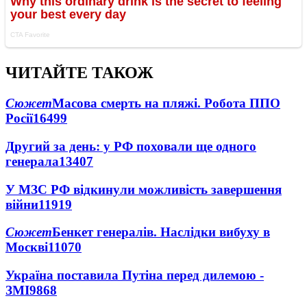
ЧИТАЙТЕ ТАКОЖ
Сюжет
Масова смерть на пляжі. Робота ППО
Росії
16499
Другий за день: у РФ поховали ще одного
генерала
13407
У МЗС РФ відкинули можливість завершення
війни
11919
Сюжет
Бенкет генералів. Наслідки вибуху в
Москві
11070
Україна поставила Путіна перед дилемою -
ЗМІ
9868