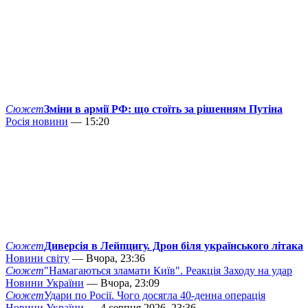
Сюжет
Зміни в армії РФ: що стоїть за рішенням Путіна
Росія новини
— 15:20
Сюжет
Диверсія в Лейпцигу. Дрон біля українського літака
Новини світу
— Вчора, 23:36
Сюжет
"Намагаються зламати Київ". Реакція Заходу на удар
Новини України
— Вчора, 23:09
Сюжет
Удари по Росії. Чого досягла 40-денна операція
Новини України
— 4 серпня 2026, 23:36