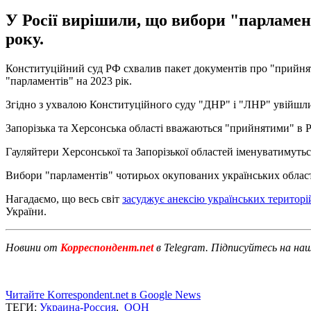
У Росії вирішили, що вибори "парламен
року.
Конституційний суд РФ схвалив пакет документів про "прийнятт
"парламентів" на 2023 рік.
Згідно з ухвалою Конституційного суду "ДНР" і "ЛНР" увійшли 
Запорізька та Херсонська області вважаються "прийнятими" в Р
Гауляйтери Херсонської та Запорізької областей іменуватимуть
Вибори "парламентів" чотирьох окупованих українських областе
Нагадаємо, що весь світ
засуджує анексію українських територ
України.
Новини от
Корреспондент.net
в Telegram. Підписуйтесь на на
Читайте Korrespondent.net в Google News
ТЕГИ:
Украина-Россия
,
ООН