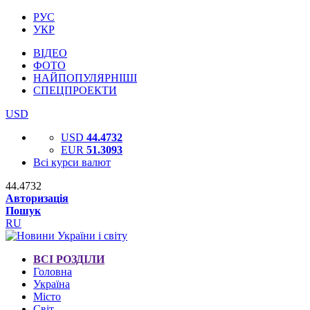
РУС
УКР
ВІДЕО
ФОТО
НАЙПОПУЛЯРНІШІ
СПЕЦПРОЕКТИ
USD
USD
44.4732
EUR
51.3093
Всі курси валют
44.4732
Авторизація
Пошук
RU
ВСІ РОЗДІЛИ
Головна
Україна
Місто
Світ