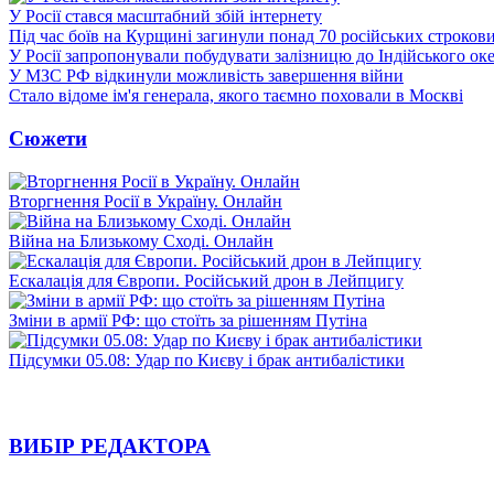
У Росії стався масштабний збій інтернету
Під час боїв на Курщині загинули понад 70 російських строкови
У Росії запропонували побудувати залізницю до Індійського ок
У МЗС РФ відкинули можливість завершення війни
Стало відоме ім'я генерала, якого таємно поховали в Москві
Сюжети
Вторгнення Росії в Україну. Онлайн
Війна на Близькому Сході. Онлайн
Ескалація для Європи. Російський дрон в Лейпцигу
Зміни в армії РФ: що стоїть за рішенням Путіна
Підсумки 05.08: Удар по Києву і брак антибалістики
ВИБІР РЕДАКТОРА