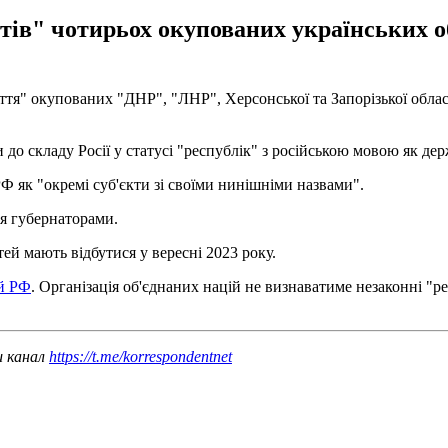
тів" чотирьох окупованих українських об
я" окупованих "ДНР", "ЛНР", Херсонської та Запорізької област
до складу Росії у статусі "республік" з російською мовою як дер
Ф як "окремі суб'єкти зі своїми нинішніми назвами".
ся губернаторами.
й мають відбутися у вересні 2023 року.
ій РФ
. Організація об'єднаних націй не визнаватиме незаконні "р
ш канал
https://t.me/korrespondentnet