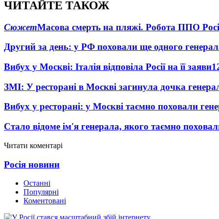
ЧИТАЙТЕ ТАКОЖ
Сюжет
Масова смерть на пляжі. Робота ППО Росі
Другий за день: у РФ поховали ще одного генерал
Вибух у Москві: Італія відповіла Росії на її заяви
1
ЗМІ: У ресторані в Москві загинула дочка генера
Вибух у ресторані: у Москві таємно поховали ген
Стало відоме ім'я генерала, якого таємно похова
Читати коментарі
Росія новини
Останні
Популярні
Коментовані