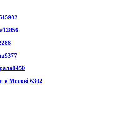
ї
15902
а
12856
2288
ла
9377
ерала
8450
ли в Москві
6382