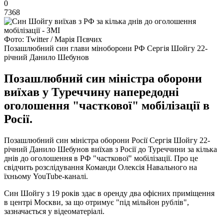
0
7368
Фото: Twitter / Марія Пєвчих
Позашлюбний син глави міноборони РФ Сергія Шойгу 22-
річний Данило Шебунов
Позашлюбний син міністра оборони
виїхав у Туреччину напередодні
оголошення "часткової" мобілізації в
Росії.
Позашлюбний син міністра оборони Росії Сергія Шойгу 22-
річний Данило Шебунов виїхав з Росії до Туреччини за кілька
днів до оголошення в РФ "часткової" мобілізації. Про це
свідчить розслідування Команди Олексія Навального на
їхньому YouTube-каналі.
Син Шойгу з 19 років здає в оренду два офісних приміщення
в центрі Москви, за що отримує "під мільйон рублів",
зазначається у відеоматеріалі.