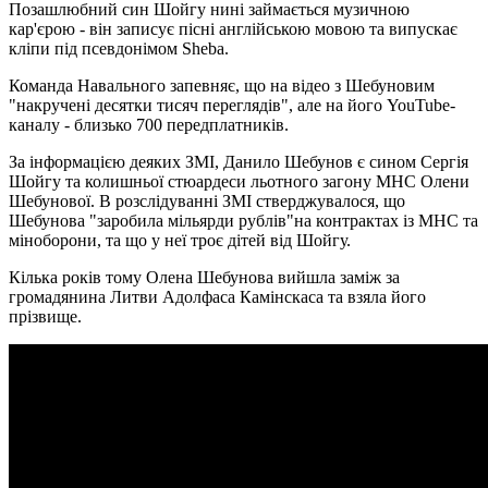
Позашлюбний син Шойгу нині займається музичною
кар'єрою - він записує пісні англійською мовою та випускає
кліпи під псевдонімом Sheba.
Команда Навального запевняє, що на відео з Шебуновим
"накручені десятки тисяч переглядів", але на його YouTube-
каналу - близько 700 передплатників.
За інформацією деяких ЗМІ, Данило Шебунов є сином Сергія
Шойгу та колишньої стюардеси льотного загону МНС Олени
Шебунової. В розслідуванні ЗМІ стверджувалося, що
Шебунова "заробила мільярди рублів"на контрактах із МНС та
міноборони, та що у неї троє дітей від Шойгу.
Кілька років тому Олена Шебунова вийшла заміж за
громадянина Литви Адолфаса Камінскаса та взяла його
прізвище.