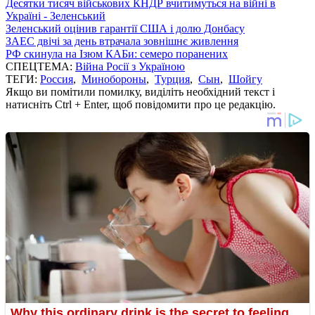
Десятки тисяч військових КНДР вчитимуться на війні в
Україні - Зеленський
Зеленський оцінив гарантії США і долю Донбасу
ЗАЕС двічі за день втрачала зовнішнє живлення
РФ скинула на Ізюм КАБи: семеро поранених
СПЕЦТЕМА:
Війна Росії з Україною
ТЕГИ:
Россия
,
Минобороны
,
Турция
,
Сын
,
Шойгу
Якщо ви помітили помилку, виділіть необхідний текст і
натисніть Ctrl + Enter, щоб повідомити про це редакцію.