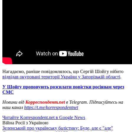
Нагадаємо, раніше повідомлялось, що Сергій Шойгу нібито
відвідав окуповані території України у Запорізькій області
.
У Шойгу пропонують розсилати повістки росіянам через
СМС
Новини від
Корреспондент.net
в Telegram. Підписуйтесь на
наш канал
https://t.me/korrespondentnet
Читайте Korrespondent.net в Google News
Війна Росії з Україною
Зеленський про українську балістику: Буде, але є "але"