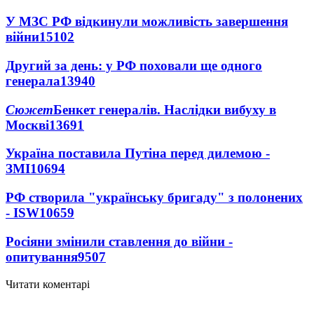
У МЗС РФ відкинули можливість завершення
війни
15102
Другий за день: у РФ поховали ще одного
генерала
13940
Сюжет
Бенкет генералів. Наслідки вибуху в
Москві
13691
Україна поставила Путіна перед дилемою -
ЗМІ
10694
РФ створила "українську бригаду" з полонених
- ISW
10659
Росіяни змінили ставлення до війни -
опитування
9507
Читати коментарі