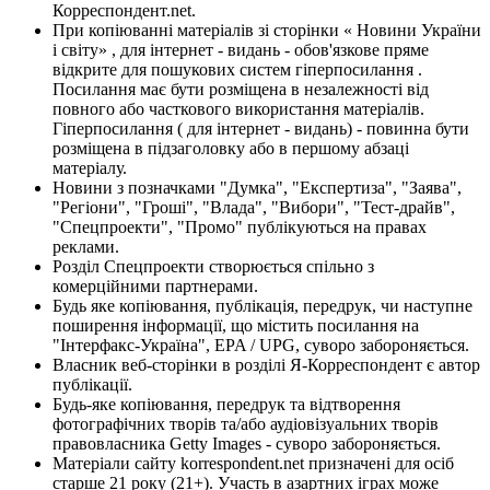
Корреспондент.net.
При копіюванні матеріалів зі сторінки « Новини України
і світу» , для інтернет - видань - обов'язкове пряме
відкрите для пошукових систем гіперпосилання .
Посилання має бути розміщена в незалежності від
повного або часткового використання матеріалів.
Гіперпосилання ( для інтернет - видань) - повинна бути
розміщена в підзаголовку або в першому абзаці
матеріалу.
Новини з позначками "Думка", "Експертиза", "Заява",
"Регіони", "Гроші", "Влада", "Вибори", "Тест-драйв",
"Спецпроекти", "Промо" публікуються на правах
реклами.
Розділ Спецпроекти створюється спільно з
комерційними партнерами.
Будь яке копіювання, публікація, передрук, чи наступне
поширення інформації, що містить посилання на
"Інтерфакс-Україна", EPA / UPG, суворо забороняється.
Власник веб-сторінки в розділі Я-Корреспондент є автор
публікації.
Будь-яке копіювання, передрук та відтворення
фотографічних творів та/або аудіовізуальних творів
правовласника Getty Images - суворо забороняється.
Матеріали сайту korrespondent.net призначені для осіб
старше 21 року (21+). Участь в азартних іграх може