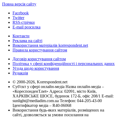
Повна версія сайту
Facebook
Twitter
RSS-стрічки
E-mail розсилка
Контакти
Реклама на сайті
Використання матеріалів korrespondent.net
Правила користування сайтом
Договір користування сайтом
Політика у сфері конфіденційності і персональних даних
Угода щодо користування
Редакція
© 2000-2026, Korrespondent.net
Суб'єкт у сфері онлайн-медіа Назва онлайн-медіа –
«КореспонденТ.net» Адреса: 02091, місто Київ,
ХАРКІВСЬКЕ ШОСЕ, будинок 172-Б, офіс 208/1 E-mail:
sunlight@mediadim.com.ua
Телефон: 044-205-43-00
Ідентифікатор медіа – R40-06068
Використання будь-яких матеріалів, розміщених на
сайті, дозволяється за умови посилання на