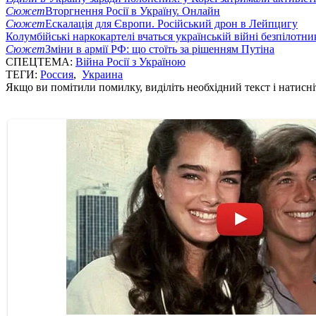
Сюжет
Вторгнення Росії в Україну. Онлайн
Сюжет
Ескалація для Європи. Російський дрон в Лейпцигу
Колумбійські наркокартелі вчаться українській війні безпілотни
Сюжет
Зміни в армії РФ: що стоїть за рішенням Путіна
СПЕЦТЕМА:
Війна Росії з Україною
ТЕГИ:
Россия
,
Украина
Якщо ви помітили помилку, виділіть необхідний текст і натисніт