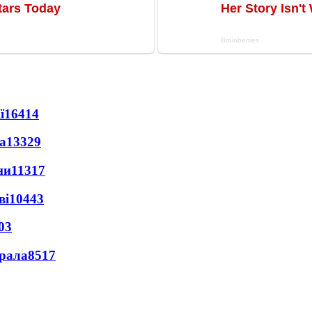
ї
16414
а
13329
ни
11317
ві
10443
03
ерала
8517