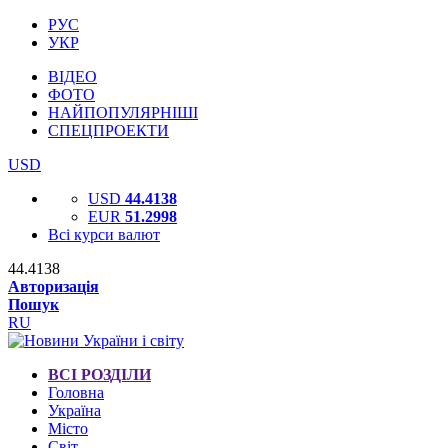
РУС
УКР
ВІДЕО
ФОТО
НАЙПОПУЛЯРНІШІ
СПЕЦПРОЕКТИ
USD
USD
44.4138
EUR
51.2998
Всі курси валют
44.4138
Авторизація
Пошук
RU
ВСІ РОЗДІЛИ
Головна
Україна
Місто
Світ