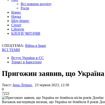
Всі новини розділу
Росія
Бізнес
Наука
Шоу-бізнес
Спорт
Lifestyle
БЛОГИ ЧИТАЧІВ
СПЕЦТЕМА:
Війна в Ірані
ВСІ ТЕМИ
Вступ України в ЄС
Теракт в Барселоні
Пригожин заявив, що Україна 
Текст:
Інна Літвин
, 23 червня 2023, 12:30
0
7222
Ватажок вагнерівців визнав, що Україна не бомбила 8 років До