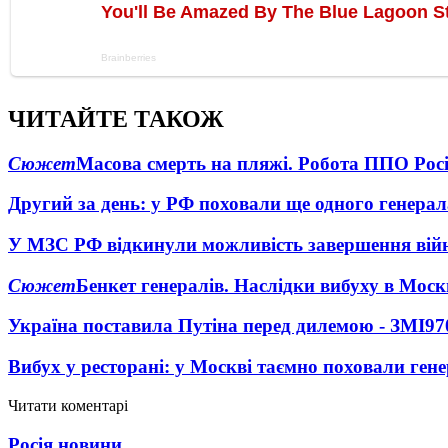
ЧИТАЙТЕ ТАКОЖ
Сюжет
Масова смерть на пляжі. Робота ППО Росі
Другий за день: у РФ поховали ще одного генерал
У МЗС РФ відкинули можливість завершення вій
Сюжет
Бенкет генералів. Наслідки вибуху в Моск
Україна поставила Путіна перед дилемою - ЗМІ
97
Вибух у ресторані: у Москві таємно поховали ген
Читати коментарі
Росія новини