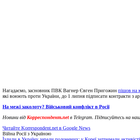
Нагадаємо, засновник ПВК Вагнер Євген Пригожин
пішов на 
які воюють проти України, до 1 липня підписати контракти з ар
На межі заколоту? Військовий конфлікт в Росії
Новини від
Корреспондент.net
в Telegram. Підписуйтесь на на
Читайте Korrespondent.net в Google News
Війна Росії з Україною
Їздили в Україну заради полонених: у Кореї затримали активіст