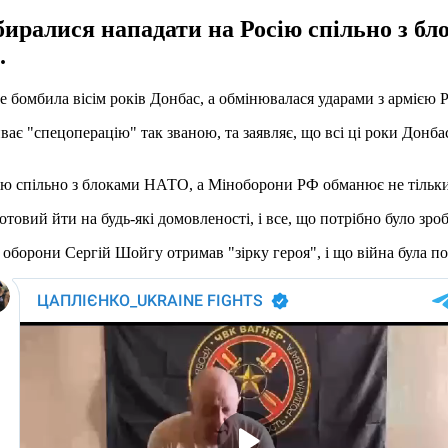
биралися нападати на Росію спільно з 
.
бомбила вісім років Донбас, а обмінювалася ударами з армією 
є "спецоперацію" так званою, та заявляє, що всі ці роки Донбас
ю спільно з блоками НАТО, а Міноборони РФ обманює не тільки 
овий йти на будь-які домовленості, і все, що потрібно було зроби
оборони Сергій Шойгу отримав "зірку героя", і що війна була по