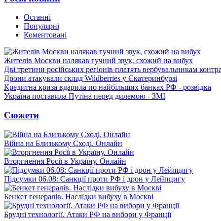
Останні
Популярні
Коментовані
Жителів Москви налякав гучний звук, схожий на вибух
Дві третини російських регіонів платять вербувальникам контр
Дрони атакували склад Wildberries у Єкатеринбурзі
Кредитна криза вдарила по найбільших банках РФ - розвідка
Україна поставила Путіна перед дилемою - ЗМІ
Сюжети
Війна на Близькому Сході. Онлайн
Вторгнення Росії в Україну. Онлайн
Підсумки 06.08: Санкції проти РФ і дрон у Лейпцигу
Бенкет генералів. Наслідки вибуху в Москві
Брудні технології. Атаки РФ на вибори у Франції