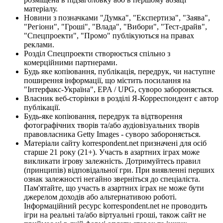
матеріалу.
Новини з позначками "Думка", "Експертиза", "Заява",
"Регіони", "Гроші", "Влада", "Вибори", "Тест-драйв",
"Спецпроекти", "Промо" публікуються на правах
реклами.
Розділ Спецпроекти створюється спільно з
комерційними партнерами.
Будь яке копіювання, публікація, передрук, чи наступне
поширення інформації, що містить посилання на
"Інтерфакс-Україна", EPA / UPG, суворо забороняється.
Власник веб-сторінки в розділі Я-Корреспондент є автор
публікації.
Будь-яке копіювання, передрук та відтворення
фотографічних творів та/або аудіовізуальних творів
правовласника Getty Images - суворо забороняється.
Матеріали сайту korrespondent.net призначені для осіб
старше 21 року (21+). Участь в азартних іграх може
викликати ігрову залежність. Дотримуйтесь правил
(принципів) відповідальної гри. При виявленні перших
ознак залежності негайно зверніться до спеціаліста.
Пам'ятайте, що участь в азартних іграх не може бути
джерелом доходів або альтернативою роботі.
Інформаційний ресурс korrespondent.net не проводить
ігри на реальні та/або віртуальні гроші, також сайт не