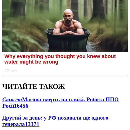
ЧИТАЙТЕ ТАКОЖ
Сюжет
Масова смерть на пляжі. Робота ППО
Росії
16456
Другий за день: у РФ поховали ще одного
генерала
13371