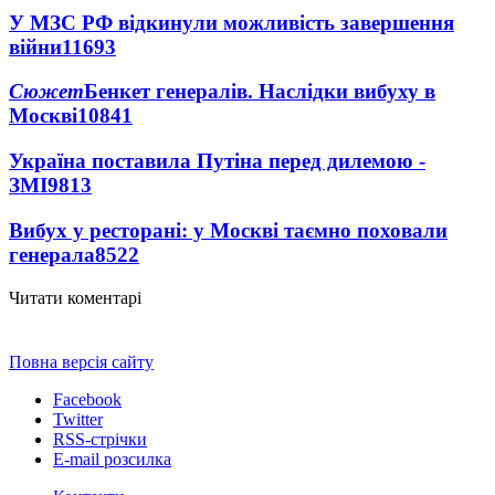
У МЗС РФ відкинули можливість завершення
війни
11693
Сюжет
Бенкет генералів. Наслідки вибуху в
Москві
10841
Україна поставила Путіна перед дилемою -
ЗМІ
9813
Вибух у ресторані: у Москві таємно поховали
генерала
8522
Читати коментарі
Повна версія сайту
Facebook
Twitter
RSS-стрічки
E-mail розсилка