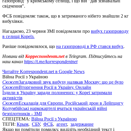
газопровід" у кримському селищі, і що він "дав зізнавальні
свідчення".
ФСБ повідомляє також, що в затриманого нібито знайшли 2 кг
вибухівки.
Нагадаємо, 23 червня ЗМІ повідомляли про
вибух газопроводу
в селищі Кореїз.
Раніше повідомлялося, що
на газопроводі в РФ стався вибух
.
Новини від
Корреспондент.net
в Telegram. Підписуйтесь на
наш канал
https://t.me/korrespondentnet
Читайте Korrespondent.net в Google News
Війна Росії з Україною
Сюжет
Загадковий звук вибуху налякав Москву: що це було
Сюжет
Вторгнення Росії в Україну. Онлайн
Їздили в Україну заради полонених: у Кореї затримали
активістів
Сюжет
Ескалація для Європи. Російський дрон в Лейпцигу
Колумбійські наркокартелі вчаться українській війні
безпілотників - ЗМІ
СПЕЦТЕМА:
Війна Росії з Україною
ТЕГИ:
Крым
,
СБУ
,
ФСБ
,
агент
,
задержание
Якщо ви помітили помилку, виділіть необхідний текст і