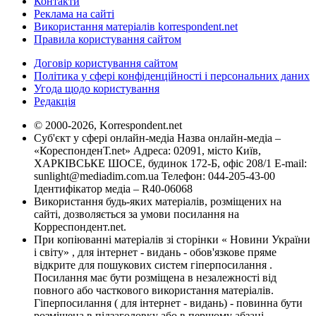
Контакти
Реклама на сайті
Використання матеріалів korrespondent.net
Правила користування сайтом
Договір користування сайтом
Політика у сфері конфіденційності і персональних даних
Угода щодо користування
Редакція
© 2000-2026, Korrespondent.net
Суб'єкт у сфері онлайн-медіа Назва онлайн-медіа –
«КореспонденТ.net» Адреса: 02091, місто Київ,
ХАРКІВСЬКЕ ШОСЕ, будинок 172-Б, офіс 208/1 E-mail:
sunlight@mediadim.com.ua
Телефон: 044-205-43-00
Ідентифікатор медіа – R40-06068
Використання будь-яких матеріалів, розміщених на
сайті, дозволяється за умови посилання на
Корреспондент.net.
При копіюванні матеріалів зі сторінки « Новини України
і світу» , для інтернет - видань - обов'язкове пряме
відкрите для пошукових систем гіперпосилання .
Посилання має бути розміщена в незалежності від
повного або часткового використання матеріалів.
Гіперпосилання ( для інтернет - видань) - повинна бути
розміщена в підзаголовку або в першому абзаці