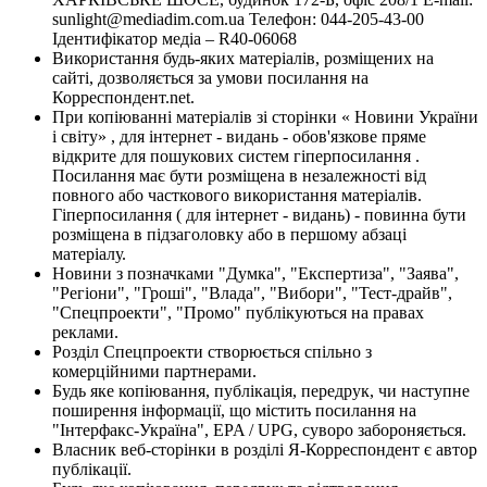
sunlight@mediadim.com.ua
Телефон: 044-205-43-00
Ідентифікатор медіа – R40-06068
Використання будь-яких матеріалів, розміщених на
сайті, дозволяється за умови посилання на
Корреспондент.net.
При копіюванні матеріалів зі сторінки « Новини України
і світу» , для інтернет - видань - обов'язкове пряме
відкрите для пошукових систем гіперпосилання .
Посилання має бути розміщена в незалежності від
повного або часткового використання матеріалів.
Гіперпосилання ( для інтернет - видань) - повинна бути
розміщена в підзаголовку або в першому абзаці
матеріалу.
Новини з позначками "Думка", "Експертиза", "Заява",
"Регіони", "Гроші", "Влада", "Вибори", "Тест-драйв",
"Спецпроекти", "Промо" публікуються на правах
реклами.
Розділ Спецпроекти створюється спільно з
комерційними партнерами.
Будь яке копіювання, публікація, передрук, чи наступне
поширення інформації, що містить посилання на
"Інтерфакс-Україна", EPA / UPG, суворо забороняється.
Власник веб-сторінки в розділі Я-Корреспондент є автор
публікації.