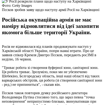
Фото: Getty Images
Пєсков зробив заяву щодо наступу армії Росії на Харківщині
Російська окупаційна армія не має
наміру відмовлятися від ідеї захопити
якомога більше території України.
Росія не відмовилася від планів продовжувати наступ у
Харківській області України, попри важкі втрати. Про це
заявив спікер Кремля Дмитро Пєсков, передають росЗМІ в
неділю, 16 червня.
"Триває робота зі створення буферної зони, санітарної зони.
Ця робота триває. Зрозуміло, поки ми не убезпечимо
Шебекіно, Бєлгородську область, інші наші області від таких
варварських обстрілів, ця робота (зі створення санітарної зони
- ред.) не припиниться", - сказав він.
Пєсков також повторив думку російського диктатора
Володимира Путіна стосовно того, що зараз певна "точка
неповернення" неприпустимо близько, звинувативши при