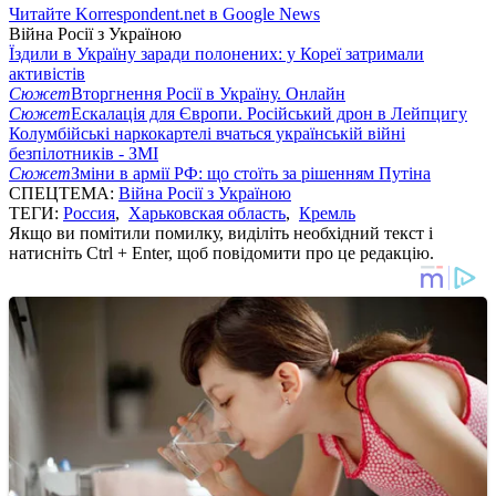
Читайте Korrespondent.net в Google News
Війна Росії з Україною
Їздили в Україну заради полонених: у Кореї затримали
активістів
Сюжет
Вторгнення Росії в Україну. Онлайн
Сюжет
Ескалація для Європи. Російський дрон в Лейпцигу
Колумбійські наркокартелі вчаться українській війні
безпілотників - ЗМІ
Сюжет
Зміни в армії РФ: що стоїть за рішенням Путіна
СПЕЦТЕМА:
Війна Росії з Україною
ТЕГИ:
Россия
,
Харьковская область
,
Кремль
Якщо ви помітили помилку, виділіть необхідний текст і
натисніть Ctrl + Enter, щоб повідомити про це редакцію.