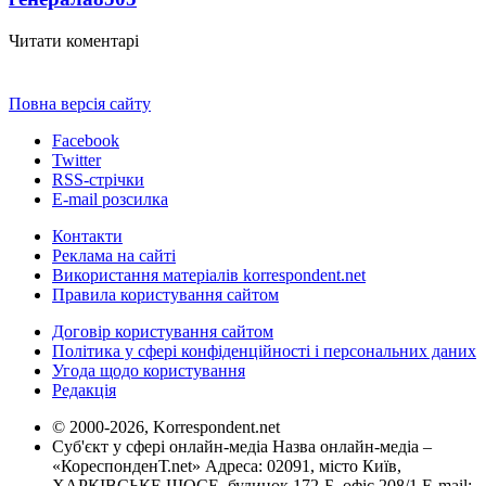
Читати коментарі
Повна версія сайту
Facebook
Twitter
RSS-стрічки
E-mail розсилка
Контакти
Реклама на сайті
Використання матеріалів korrespondent.net
Правила користування сайтом
Договір користування сайтом
Політика у сфері конфіденційності і персональних даних
Угода щодо користування
Редакція
© 2000-2026, Korrespondent.net
Суб'єкт у сфері онлайн-медіа Назва онлайн-медіа –
«КореспонденТ.net» Адреса: 02091, місто Київ,
ХАРКІВСЬКЕ ШОСЕ, будинок 172-Б, офіс 208/1 E-mail: