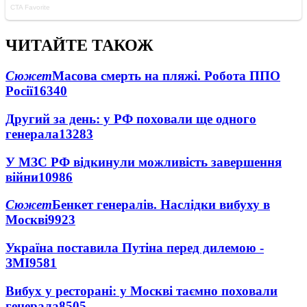
ЧИТАЙТЕ ТАКОЖ
Сюжет
Масова смерть на пляжі. Робота ППО
Росії
16340
Другий за день: у РФ поховали ще одного
генерала
13283
У МЗС РФ відкинули можливість завершення
війни
10986
Сюжет
Бенкет генералів. Наслідки вибуху в
Москві
9923
Україна поставила Путіна перед дилемою -
ЗМІ
9581
Вибух у ресторані: у Москві таємно поховали
генерала
8505