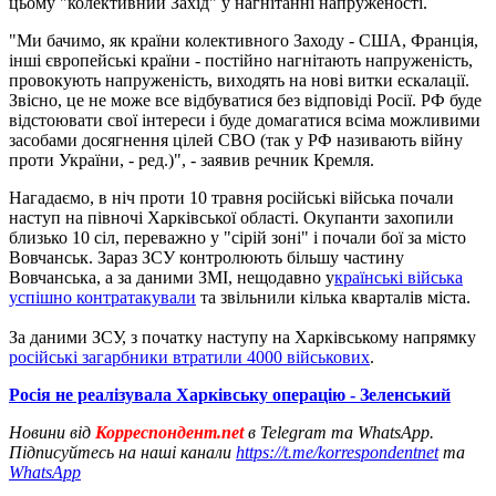
цьому "колективний Захід" у нагнітанні напруженості.
"Ми бачимо, як країни колективного Заходу - США, Франція,
інші європейські країни - постійно нагнітають напруженість,
провокують напруженість, виходять на нові витки ескалації.
Звісно, це не може все відбуватися без відповіді Росії. РФ буде
відстоювати свої інтереси і буде домагатися всіма можливими
засобами досягнення цілей СВО (так у РФ називають війну
проти України, - ред.)", - заявив речник Кремля.
Нагадаємо, в ніч проти 10 травня російські війська почали
наступ на півночі Харківської області. Окупанти захопили
близько 10 сіл, переважно у "сірій зоні" і почали бої за місто
Вовчанськ. Зараз ЗСУ контролюють більшу частину
Вовчанська, а за даними ЗМІ, нещодавно у
країнські війська
успішно контратакували
та звільнили кілька кварталів міста.
За даними ЗСУ, з початку наступу на Харківському напрямку
російські загарбники втратили 4000 військових
.
Росія не реалізувала Харківську операцію - Зеленський
Новини від
Корреспондент.net
в Telegram та WhatsApp.
Підписуйтесь на наші канали
https://t.me/korrespondentnet
та
WhatsApp