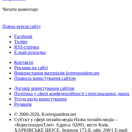
Читати коментарі
Повна версія сайту
Facebook
Twitter
RSS-стрічки
E-mail розсилка
Контакти
Реклама на сайті
Використання матеріалів korrespondent.net
Правила користування сайтом
Договір користування сайтом
Політика у сфері конфіденційності і персональних даних
Угода щодо користування
Редакція
© 2000-2026, Korrespondent.net
Суб'єкт у сфері онлайн-медіа Назва онлайн-медіа –
«КореспонденТ.net» Адреса: 02091, місто Київ,
ХАРКІВСЬКЕ ШОСЕ, будинок 172-Б, офіс 208/1 E-mail: