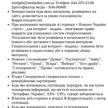
sunlight@mediadim.com.ua
Телефон: 044-205-43-00
Ідентифікатор медіа – R40-06068
Використання будь-яких матеріалів, розміщених на
сайті, дозволяється за умови посилання на
Корреспондент.net.
При копіюванні матеріалів зі сторінки « Новини України
і світу» , для інтернет - видань - обов'язкове пряме
відкрите для пошукових систем гіперпосилання .
Посилання має бути розміщена в незалежності від
повного або часткового використання матеріалів.
Гіперпосилання ( для інтернет - видань) - повинна бути
розміщена в підзаголовку або в першому абзаці
матеріалу.
Новини з позначками "Думка", "Експертиза", "Заява",
"Регіони", "Гроші", "Влада", "Вибори", "Тест-драйв",
"Спецпроекти", "Промо" публікуються на правах
реклами.
Розділ Спецпроекти створюється спільно з
комерційними партнерами.
Будь яке копіювання, публікація, передрук, чи наступне
поширення інформації, що містить посилання на
"Інтерфакс-Україна", EPA / UPG, суворо забороняється.
Власник веб-сторінки в розділі Я-Корреспондент є автор
публікації.
Будь-яке копіювання, передрук та відтворення