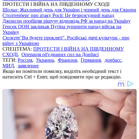
ПРОТЕСТИ І ВІЙНА НА ПІВДЕННОМУ СХОДІ
Шольц: Жахливий день для України і чорний день для Європи
Столтенберг про атаку Росії: Це безрозсудний напад
Джонсон пообіцяв рішучу відповідь РФ за напад на Україну
Генсек ООН закликав Путіна зупинити напад військ на
Україну
Сюжет
"Ви будете прокляті". Російські діячі культури - про
війну з Україною
СПЕЦТЕМА:
ПРОТЕСТИ І ВІЙНА НА ПІВДЕННОМУ
СХОДІ
,
Операція об'єднаних сил на Донбасі
ТЕГИ:
Россия
,
Украина
,
Франция
,
Германия
,
донбасс
,
МИД
,
заявление
Якщо ви помітили помилку, виділіть необхідний текст і
натисніть Ctrl + Enter, щоб повідомити про це редакцію.