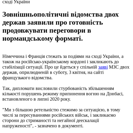
сході України
Зовнішньополітичні відомства двох
держав заявили про готовність
продовжувати переговори в
нормандському форматі.
Німеччина і Франція стежать за подіями на сході України, а
також на російсько-українському кордоні і закликають до
стабілізації ситуації. Про це йдеться у спільній
заяві
МЗС двох
держав, оприлюдненій в суботу, 3 квітня, на сайті
французького відомства.
Так, дипломати висловили стурбованість збільшенням
кількості порушень режиму припинення вогню на Донбасі,
встановленого в липні 2020 року.
"Ми з більшою ретельністю стежимо за ситуацією, в тому
числі за пересуваннями російських військ, і закликаємо
сторони до стриманості та негайної деескалації
напруженості", - зазначено в документі.