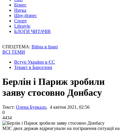
Бізнес
Наука
Шоу-бізнес
Спорт
Lifestyle
БЛОГИ ЧИТАЧІВ
СПЕЦТЕМА:
Війна в Ірані
ВСІ ТЕМИ
Вступ України в ЄС
Теракт в Барселоні
Берлін і Париж зробили
заяву стосовно Донбасу
Текст:
Олена Буркало
, 4 квітня 2021, 02:56
0
4434
МЗС двох держав відреагували на погіршення ситуації на