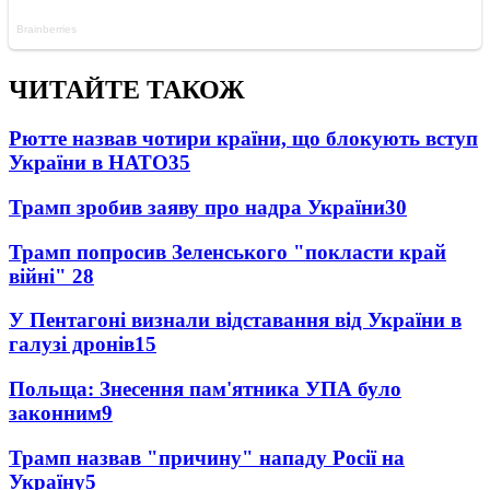
ЧИТАЙТЕ ТАКОЖ
Рютте назвав чотири країни, що блокують вступ
України в НАТО
35
Трамп зробив заяву про надра України
30
Трамп попросив Зеленського "покласти край
війні"
28
У Пентагоні визнали відставання від України в
галузі дронів
15
Польща: Знесення пам'ятника УПА було
законним
9
Трамп назвав "причину" нападу Росії на
Україну
5