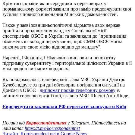
Крім того, країни як посередники в переговорах у
нормандському форматі заявили про намір продовжувати свої
зусилля з повного виконання Мінських домовленостей.
Також у заяві зовнішньополітичні відомства двох держав
привітали продовження мандату Спеціальної місії
спостерігачів ОБСЄ в Україні та закликали до "припинення
обмежень її свободи пересування, щоб СММ ОБСЄ могла
виконувати свою місію відповідно до мандату".
Нарешті, і Франція, і Німеччина висловили непохитну
підтримку суверенітету і територіальної цілісності України в її
міжнародно визнаних кордонах.
Як повідомлялося, напередодні глава МЗС України Дмитро
Кулеба вдруге за три дні обговорив погіршення ситуації на
Донбасі з ОБСЄ -
дипломат провів телефонну розмову
із
чинним головою організації, главою МЗС Швеції Анн Лінде.
Євродепутати закликали РФ перестати залякувати Київ
Новини від
Корреспондент.net
у Telegram. Підписуйтесь на
наш канал
https://t.me/korrespondentnet
Читайте Korrespondent.net в Google News