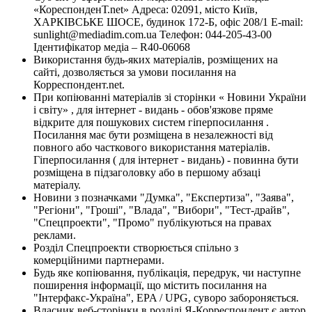
«КореспонденТ.net» Адреса: 02091, місто Київ,
ХАРКІВСЬКЕ ШОСЕ, будинок 172-Б, офіс 208/1 E-mail:
sunlight@mediadim.com.ua
Телефон: 044-205-43-00
Ідентифікатор медіа – R40-06068
Використання будь-яких матеріалів, розміщених на
сайті, дозволяється за умови посилання на
Корреспондент.net.
При копіюванні матеріалів зі сторінки « Новини України
і світу» , для інтернет - видань - обов'язкове пряме
відкрите для пошукових систем гіперпосилання .
Посилання має бути розміщена в незалежності від
повного або часткового використання матеріалів.
Гіперпосилання ( для інтернет - видань) - повинна бути
розміщена в підзаголовку або в першому абзаці
матеріалу.
Новини з позначками "Думка", "Експертиза", "Заява",
"Регіони", "Гроші", "Влада", "Вибори", "Тест-драйв",
"Спецпроекти", "Промо" публікуються на правах
реклами.
Розділ Спецпроекти створюється спільно з
комерційними партнерами.
Будь яке копіювання, публікація, передрук, чи наступне
поширення інформації, що містить посилання на
"Інтерфакс-Україна", EPA / UPG, суворо забороняється.
Власник веб-сторінки в розділі Я-Корреспондент є автор