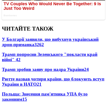
ЧИТАЙТЕ ТАКОЖ
У Болгарії заявили, що вибухнув український
дрон-приманка
3262
Трамп попросив Зеленського "покласти край
війні"
42
Трамп зробив заяву про надра України
24
Рютте назвав чотири країни, що блокують вступ
України в НАТО
21
Польща: Знесення пам'ятника УПА було
законним
15