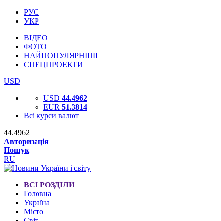
РУС
УКР
ВІДЕО
ФОТО
НАЙПОПУЛЯРНІШІ
СПЕЦПРОЕКТИ
USD
USD
44.4962
EUR
51.3814
Всі курси валют
44.4962
Авторизація
Пошук
RU
ВСІ РОЗДІЛИ
Головна
Україна
Місто
Світ