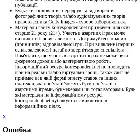
публікації.
Будь-яке копіювання, передрук та відтворення
фотографічних творів та/або аудіовізуальних творів
правовласника Getty Images - суворо забороняється.
Матеріали сайту korrespondent.net призначені для осіб
старше 21 року (21+). Участь в азартних іграх може
викликати ігрову залежність. Дотримуйтесь правил
(принципів) відповідальної гри. При виявленні перших
ознак залежності негайно зверніться до спеціаліста.
Пам'ятайте, що участь в азартних іграх не може бути
джерелом доходів або альтернативою роботі.
Інформаційний ресурс korrespondent.net не проводить
ігри на реальні та/або віртуальні гроші, також сайт не
приймає ні в якій формі оплату ставок та інших
платежів, які пов’язані/можуть бути пов’язані з
азартними іграми, букмекерами чи тоталізаторами. Будь-
які матеріали на інформаційному ресурсі
korrespondent.net публікуються виключно в
інформаційних цілях.
X
Ошибка