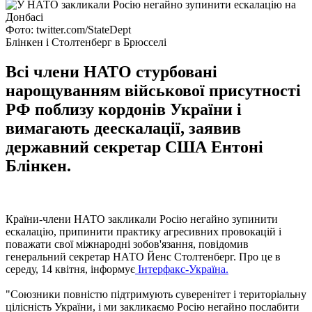
Фото: twitter.com/StateDept
Блінкен і Столтенберг в Брюсселі
Всі члени НАТО стурбовані
нарощуванням військової присутності
РФ поблизу кордонів України і
вимагають деескалації, заявив
державний секретар США Ентоні
Блінкен.
Країни-члени НАТО закликали Росію негайно зупинити
ескалацію, припинити практику агресивних провокацій і
поважати свої міжнародні зобов'язання, повідомив
генеральний секретар НАТО Йенс Столтенберг. Про це в
середу, 14 квітня, інформує
Інтерфакс-Україна.
"Союзники повністю підтримують суверенітет і територіальну
цілісність України, і ми закликаємо Росію негайно послабити