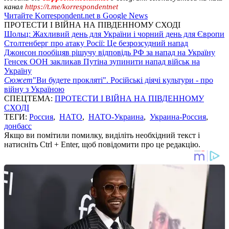
канал
https://t.me/korrespondentnet
Читайте Korrespondent.net в Google News
ПРОТЕСТИ І ВІЙНА НА ПІВДЕННОМУ СХОДІ
Шольц: Жахливий день для України і чорний день для Європи
Столтенберг про атаку Росії: Це безрозсудний напад
Джонсон пообіцяв рішучу відповідь РФ за напад на Україну
Генсек ООН закликав Путіна зупинити напад військ на
Україну
Сюжет
"Ви будете прокляті". Російські діячі культури - про
війну з Україною
СПЕЦТЕМА:
ПРОТЕСТИ І ВІЙНА НА ПІВДЕННОМУ
СХОДІ
ТЕГИ:
Россия
,
НАТО
,
НАТО-Украина
,
Украина-Россия
,
донбасс
Якщо ви помітили помилку, виділіть необхідний текст і
натисніть Ctrl + Enter, щоб повідомити про це редакцію.