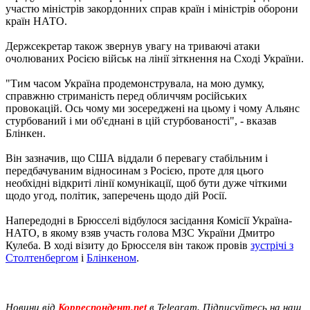
участю міністрів закордонних справ країн і міністрів оборони
країн НАТО.
Держсекретар також звернув увагу на триваючі атаки
очолюваних Росією військ на лінії зіткнення на Сході України.
"Тим часом Україна продемонструвала, на мою думку,
справжню стриманість перед обличчям російських
провокацій. Ось чому ми зосереджені на цьому і чому Альянс
стурбований і ми об'єднані в цій стурбованості", - вказав
Блінкен.
Він зазначив, що США віддали б перевагу стабільним і
передбачуваним відносинам з Росією, проте для цього
необхідні відкриті лінії комунікації, щоб бути дуже чіткими
щодо угод, політик, заперечень щодо дій Росії.
Напередодні в Брюсселі відбулося засідання Комісії Україна-
НАТО, в якому взяв участь голова МЗС України Дмитро
Кулеба. В ході візиту до Брюсселя він також провів
зустрічі з
Столтенбергом
і
Блінкеном
.
Новини від
Корреспондент.net
в Telegram. Підписуйтесь на наш