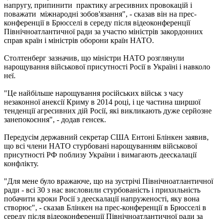
напругу, припинити практику агресивних провокацій і
поважати міжнародні зобов'язання", - сказав він на прес-
конференції в Брюсселі в середу після відеоконференції
Північноатлантичної ради за участю міністрів закордонних
справ країн і міністрів оборони країн НАТО.
Столтенберг зазначив, що міністри НАТО розглянули
нарощування військової присутності Росії в Україні і навколо
неї.
"Це найбільше нарощування російських військ з часу
незаконної анексії Криму в 2014 році, і це частина ширшої
тенденції агресивних дій Росії, які викликають дуже серйозне
занепокоєння", - додав генсек.
Передусім державний секретар США Ентоні Блінкен заявив,
що всі члени НАТО стурбовані нарощуванням військової
присутності РФ поблизу України і вимагають деескалації
конфлікту.
"Для мене було вражаюче, що на зустрічі Північноатлантичної
ради - всі 30 з нас висловили стурбованість і прихильність
побачити кроки Росії з деескалації напруженості, яку вона
створює", - сказав Блінкен на прес-конференції в Брюсселі в
середу після відеоконференції Північноатлантичної ради за