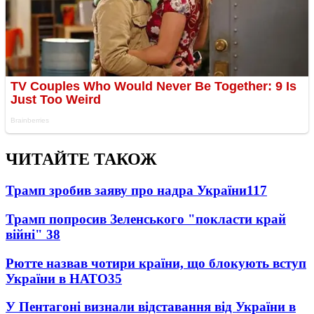
ЧИТАЙТЕ ТАКОЖ
Трамп зробив заяву про надра України
117
Трамп попросив Зеленського "покласти край
війні"
38
Рютте назвав чотири країни, що блокують вступ
України в НАТО
35
У Пентагоні визнали відставання від України в