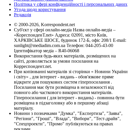
Політика у сфері конфіденційності і персональних даних
Угода щодо користування
Редакція
© 2000-2026, Korrespondent.net
Суб'єкт у сфері онлайн-медіа Назва онлайн-медіа –
«КореспонденТ.net» Адреса: 02091, місто Київ,
ХАРКІВСЬКЕ ШОСЕ, будинок 172-Б, офіс 208/1 E-mail:
sunlight@mediadim.com.ua
Телефон: 044-205-43-00
Ідентифікатор медіа – R40-06068
Використання будь-яких матеріалів, розміщених на
сайті, дозволяється за умови посилання на
Корреспондент.net.
При копіюванні матеріалів зі сторінки « Новини України
і світу» , для інтернет - видань - обов'язкове пряме
відкрите для пошукових систем гіперпосилання .
Посилання має бути розміщена в незалежності від
повного або часткового використання матеріалів.
Гіперпосилання ( для інтернет - видань) - повинна бути
розміщена в підзаголовку або в першому абзаці
матеріалу.
Новини з позначками "Думка", "Експертиза", "Заява",
"Регіони", "Гроші", "Влада", "Вибори", "Тест-драйв",
"Спецпроекти", "Промо" публікуються на правах
реклами.