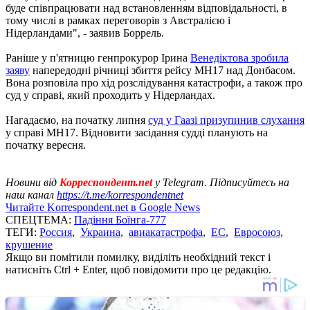
буде співпрацювати над встановленням відповідальності, в
тому числі в рамках переговорів з Австралією і
Нідерландами", - заявив Боррель.
Раніше у п'ятницю генпрокурор Ірина
Венедіктова зробила
заяву
напередодні річниці збиття рейсу МН17 над Донбасом.
Вона розповіла про хід розслідування катастрофи, а також про
суд у справі, який проходить у Нідерландах.
Нагадаємо, на початку липня
суд у Гаазі призупинив слухання
у справі МН17. Відновити засідання судді планують на
початку вересня.
Новини від
Корреспондент.net
у Telegram. Підписуйтесь на
наш канал
https://t.me/korrespondentnet
Читайте Korrespondent.net в Google News
СПЕЦТЕМА:
Падіння Боїнга-777
ТЕГИ:
Россия
,
Украина
,
авиакатастрофа
,
ЕС
,
Евросоюз
,
крушение
Якщо ви помітили помилку, виділіть необхідний текст і
натисніть Ctrl + Enter, щоб повідомити про це редакцію.