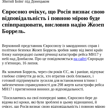
Збитий Боїнг під Донецьком
Євросоюз очікує, що Росія визнає свою
відповідальність і повною мірою буде
співпрацювати, висловив надію Жозеп
Боррель.
Верховний представник Євросоюзу із закордонних справ і
політики безпеки Жозеп Боррель зробив заяву від імені країн
блоку напередодні сьомої річниці катастрофи рейса MH17 у
небі над Донбасом. Про це повідомляється
на сайті
Євроради
у п'ятницю, 16 липня.
Як зазначив Боррель, через сім років ЄС, як і раніше, відчуває
глибоке співчуття до всіх, хто втратив своїх близьких, і
готовий підтримувати зусилля для встановлення істини і
забезпечення справедливості для 298 жертв катастрофи рейса
MH17 і притягнення винних до відповідальності.
"Посилаючись на свої попередні заяви, Євросоюз бере до
відома всі кроки, які були зроблені в цьому відношенні, й
очікує, що Росія визнає свою відповідальність і повною мірою