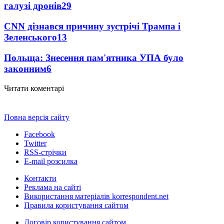
галузі дронів
29
CNN дізнався причину зустрічі Трампа і
Зеленського
13
Польща: Знесення пам'ятника УПА було
законним
6
Читати коментарі
Повна версія сайту
Facebook
Twitter
RSS-стрічки
E-mail розсилка
Контакти
Реклама на сайті
Використання матеріалів korrespondent.net
Правила користування сайтом
Договір користування сайтом