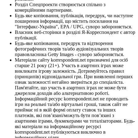
Розділ Спецпроекти створюється спільно з
комерційними партнерами.
Будь яке копіювання, публікація, передрук, чи наступне
поширення інформації, що містить посилання на
"Інтерфакс-Україна", EPA / UPG, суворо забороняється.
Власник веб-сторінки в розділі Я-Корреспондент є автор
публікації.
Будь-яке копіювання, передрук та відтворення
фотографічних творів та/або аудіовізуальних творів
правовласника Getty Images - суворо забороняється.
Матеріали сайту korrespondent.net призначені для осіб
старше 21 року (21+). Участь в азартних іграх може
викликати ігрову залежність. Дотримуйтесь правил
(принципів) відповідальної гри. При виявленні перших
ознак залежності негайно зверніться до спеціаліста.
Пам'ятайте, що участь в азартних іграх не може бути
джерелом доходів або альтернативою роботі.
Інформаційний ресурс korrespondent.net не проводить
ігри на реальні та/або віртуальні гроші, також сайт не
приймає ні в якій формі оплату ставок та інших
платежів, які пов’язані/можуть бути пов’язані з
азартними іграми, букмекерами чи тоталізаторами. Будь-
які матеріали на інформаційному ресурсі
korrespondent.net публікуються виключно в
інформаційних цілях.