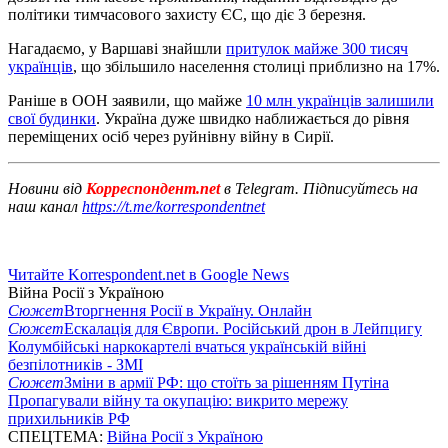
політики тимчасового захисту ЄС, що діє 3 березня.
Нагадаємо, у Варшаві знайшли
притулок майже 300 тисяч
українців
, що збільшило населення столиці приблизно на 17%.
Раніше в ООН заявили, що майже
10 млн українців залишили
свої будинки
. Україна дуже швидко наближається до рівня
переміщених осіб через руйнівну війну в Сирії.
Новини від
Корреспондент.net
в Telegram. Підписуйтесь на
наш канал
https://t.me/korrespondentnet
Читайте Korrespondent.net в Google News
Війна Росії з Україною
Сюжет
Вторгнення Росії в Україну. Онлайн
Сюжет
Ескалація для Європи. Російський дрон в Лейпцигу
Колумбійські наркокартелі вчаться українській війні
безпілотників - ЗМІ
Сюжет
Зміни в армії РФ: що стоїть за рішенням Путіна
Пропагували війну та окупацію: викрито мережу
прихильників РФ
СПЕЦТЕМА:
Війна Росії з Україною