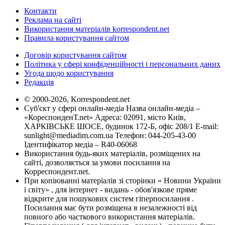
Контакти
Реклама на сайті
Використання матеріалів korrespondent.net
Правила користування сайтом
Договір користування сайтом
Політика у сфері конфіденційності і персональних даних
Угода щодо користування
Редакція
© 2000-2026, Korrespondent.net
Суб'єкт у сфері онлайн-медіа Назва онлайн-медіа –
«КореспонденТ.net» Адреса: 02091, місто Київ,
ХАРКІВСЬКЕ ШОСЕ, будинок 172-Б, офіс 208/1 E-mail:
sunlight@mediadim.com.ua
Телефон: 044-205-43-00
Ідентифікатор медіа – R40-06068
Використання будь-яких матеріалів, розміщених на
сайті, дозволяється за умови посилання на
Корреспондент.net.
При копіюванні матеріалів зі сторінки « Новини України
і світу» , для інтернет - видань - обов'язкове пряме
відкрите для пошукових систем гіперпосилання .
Посилання має бути розміщена в незалежності від
повного або часткового використання матеріалів.