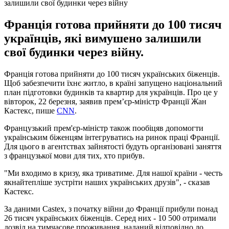
залишили свої будинки через війну
Франція готова прийняти до 100 тисяч
українців, які вимушено залишили
свої будинки через війну.
Франція готова прийняти до 100 тисяч українських біженців.
Щоб забезпечити їхнє житло, в країні запущено національний
план підготовки будинків та квартир для українців. Про це у
вівторок, 22 березня, заявив прем’єр-міністр Франції Жан
Кастекс, пише
CNN
.
Французький прем'єр-міністр також пообіцяв допомогти
українським біженцям інтегруватись на ринок праці Франції.
Для цього в агентствах зайнятості будуть організовані заняття
з французької мови для тих, хто прибув.
"Ми входимо в кризу, яка триватиме. Для нашої країни - честь
якнайтепліше зустріти наших українських друзів", - сказав
Кастекс.
За даними Castex, з початку війни до Франції прибули понад
26 тисяч українських біженців. Серед них - 10 500 отримали
дозвіл на тимчасове проживання, наданий відповідно до