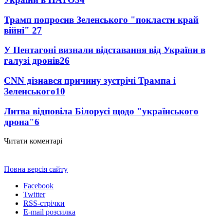
Трамп попросив Зеленського "покласти край
війні"
27
У Пентагоні визнали відставання від України в
галузі дронів
26
CNN дізнався причину зустрічі Трампа і
Зеленського
10
Литва відповіла Білорусі щодо "українського
дрона"
6
Читати коментарі
Повна версія сайту
Facebook
Twitter
RSS-стрічки
E-mail розсилка