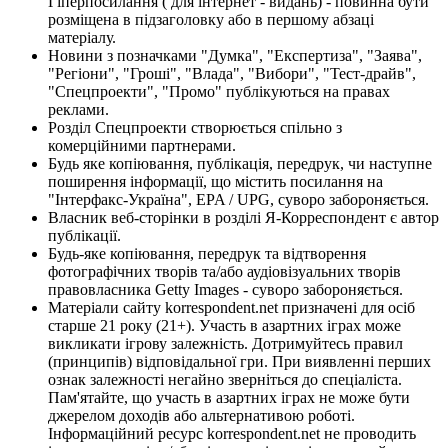
Гіперпосилання ( для інтернет - видань) - повинна бути
розміщена в підзаголовку або в першому абзаці
матеріалу.
Новини з позначками "Думка", "Експертиза", "Заява",
"Регіони", "Гроші", "Влада", "Вибори", "Тест-драйв",
"Спецпроекти", "Промо" публікуються на правах
реклами.
Розділ Спецпроекти створюється спільно з
комерційними партнерами.
Будь яке копіювання, публікація, передрук, чи наступне
поширення інформації, що містить посилання на
"Інтерфакс-Україна", EPA / UPG, суворо забороняється.
Власник веб-сторінки в розділі Я-Корреспондент є автор
публікації.
Будь-яке копіювання, передрук та відтворення
фотографічних творів та/або аудіовізуальних творів
правовласника Getty Images - суворо забороняється.
Матеріали сайту korrespondent.net призначені для осіб
старше 21 року (21+). Участь в азартних іграх може
викликати ігрову залежність. Дотримуйтесь правил
(принципів) відповідальної гри. При виявленні перших
ознак залежності негайно зверніться до спеціаліста.
Пам'ятайте, що участь в азартних іграх не може бути
джерелом доходів або альтернативою роботі.
Інформаційний ресурс korrespondent.net не проводить