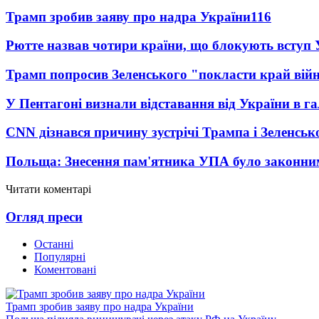
Трамп зробив заяву про надра України
116
Рютте назвав чотири країни, що блокують вступ
Трамп попросив Зеленського "покласти край вій
У Пентагоні визнали відставання від України в га
CNN дізнався причину зустрічі Трампа і Зеленськ
Польща: Знесення пам'ятника УПА було законни
Читати коментарі
Огляд преси
Останні
Популярні
Коментовані
Трамп зробив заяву про надра України