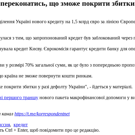
переконатись, що зможе покрити збитки 
лення Україні нового кредиту на 1,5 млрд євро за лінією Європе
нулася з тим, що запропонований кредит був заблокований через 
нувала кредит Києву. Єврокомісія гарантує кредити банку для оп
ви у розмірі 70% загальної суми, як це було з попередньою пропо
що країна не зможе повернути кошти ринкам.
покрити збитки у разі дефолту України", - йдеться у матеріалі.
ні першого траншу
нового пакета макрофінансової допомоги у виг
ш канал
https://t.me/korrespondentnet
иссия
,
кредит
ь Ctrl + Enter, щоб повідомити про це редакцію.