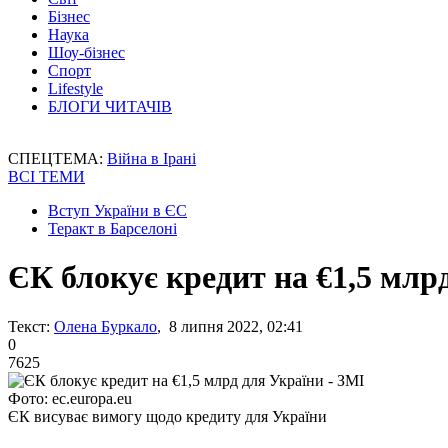
Бізнес
Наука
Шоу-бізнес
Спорт
Lifestyle
БЛОГИ ЧИТАЧІВ
СПЕЦТЕМА:
Війна в Ірані
ВСІ ТЕМИ
Вступ України в ЄС
Теракт в Барселоні
ЄК блокує кредит на €1,5 млр
Текст:
Олена Буркало
, 8 липня 2022, 02:41
0
7625
Фото: ec.europa.eu
ЄК висуває вимогу щодо кредиту для України