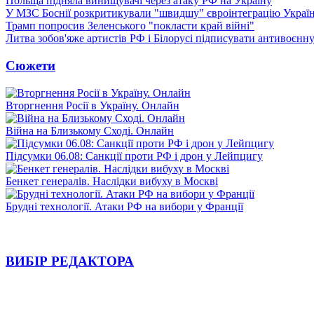
Польща підняла винищувачі через атаку РФ на Україну
У МЗС Боснії розкритикували "швидшу" євроінтеграцію Украї
Трамп попросив Зеленського "покласти край війні"
Литва зобов'яже артистів РФ і Білорусі підписувати антивоєнн
Сюжети
Вторгнення Росії в Україну. Онлайн
Війна на Близькому Сході. Онлайн
Підсумки 06.08: Санкції проти РФ і дрон у Лейпцигу
Бенкет генералів. Наслідки вибуху в Москві
Брудні технології. Атаки РФ на вибори у Франції
ВИБІР РЕДАКТОРА