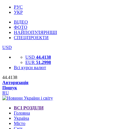
РУС
УКР
ВІДЕО
ФОТО
НАЙПОПУЛЯРНІШІ
СПЕЦПРОЕКТИ
USD
USD
44.4138
EUR
51.2998
Всі курси валют
44.4138
Авторизація
Пошук
RU
ВСІ РОЗДІЛИ
Головна
Україна
Місто
Світ