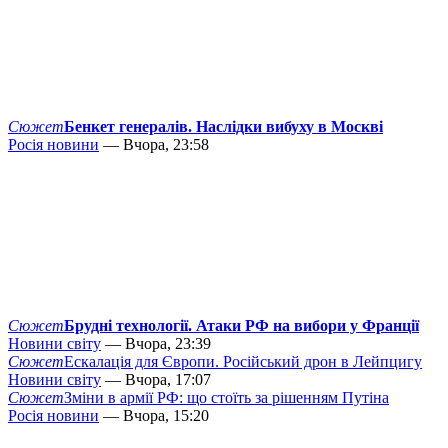
Сюжет
Бенкет генералів. Наслідки вибуху в Москві
Росія новини
— Вчора, 23:58
Сюжет
Брудні технології. Атаки РФ на вибори у Франції
Новини світу
— Вчора, 23:39
Сюжет
Ескалація для Європи. Російський дрон в Лейпцигу
Новини світу
— Вчора, 17:07
Сюжет
Зміни в армії РФ: що стоїть за рішенням Путіна
Росія новини
— Вчора, 15:20