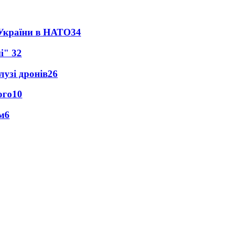
 України в НАТО
34
ні"
32
лузі дронів
26
ого
10
м
6