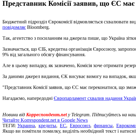
Представник Комісії заявив, що ЄС має 
Бюджетний підрозділ Єврокомісії відмовляється схвалювати виді
повідомляє
Bloomberg.
Так, агентство з посиланням на джерела пише, що Україна зітк
Зазначається, що ЄІБ, кредитна організація Євросоюзу, запропо
9% від загального обсягу фінансування.
Але в цьому випадку, як зазначено, Комісія хоче отримати резер
За даними джерел видання, ЄК висуває вимогу на випадок, як
"Представник Комісії заявив, що ЄС має переконатися, що зможе 
Нагадаємо, напередодні
Європарламент схвалив надання Украї
Новини від
Корреспондент.net
у Telegram. Підписуйтесь на на
Читайте Korrespondent.net в Google News
ТЕГИ:
Украина
,
кредиты
,
ЕС
,
Евросоюз
,
финансы
,
Евроком
Якщо ви помітили помилку, виділіть необхідний текст і натисніт