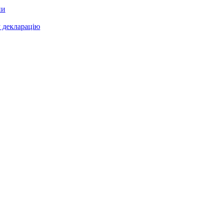
ни
у декларацію