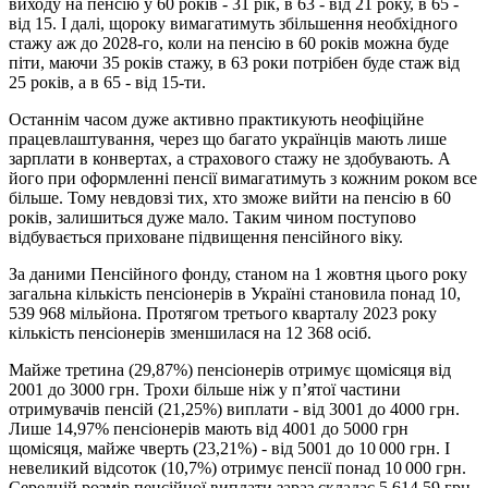
виходу на пенсію у 60 років - 31 рік, в 63 - від 21 року, в 65 -
від 15. І далі, щороку вимагатимуть збільшення необхідного
стажу аж до 2028-го, коли на пенсію в 60 років можна буде
піти, маючи 35 років стажу, в 63 роки потрібен буде стаж від
25 років, а в 65 - від 15-ти.
Останнім часом дуже активно практикують неофіційне
працевлаштування, через що багато українців мають лише
зарплати в конвертах, а страхового стажу не здобувають. А
його при оформленні пенсії вимагатимуть з кожним роком все
більше. Тому невдовзі тих, хто зможе вийти на пенсію в 60
років, залишиться дуже мало. Таким чином поступово
відбувається приховане підвищення пенсійного віку.
За даними Пенсійного фонду, станом на 1 жовтня цього року
загальна кількість пенсіонерів в Україні становила понад 10,
539 968 мільйона. Протягом третього кварталу 2023 року
кількість пенсіонерів зменшилася на 12 368 осіб.
Майже третина (29,87%) пенсіонерів отримує щомісяця від
2001 до 3000 грн. Трохи більше ніж у п’ятої частини
отримувачів пенсій (21,25%) виплати - від 3001 до 4000 грн.
Лише 14,97% пенсіонерів мають від 4001 до 5000 грн
щомісяця, майже чверть (23,21%) - від 5001 до 10 000 грн. І
невеликий відсоток (10,7%) отримує пенсії понад 10 000 грн.
Середній розмір пенсійної виплати зараз складає 5 614,59 грн,