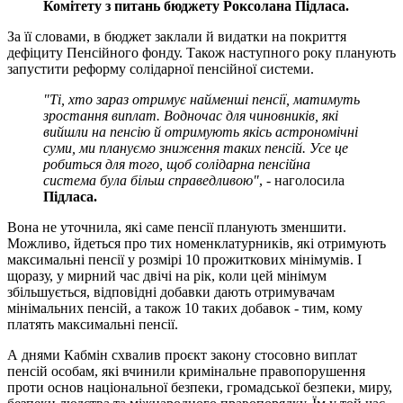
Комітету з питань бюджету Роксолана Підласа.
За її словами, в бюджет заклали й видатки на покриття
дефіциту Пенсійного фонду. Також наступного року планують
запустити реформу солідарної пенсійної системи.
"Ті, хто зараз отримує найменші пенсії, матимуть
зростання виплат. Водночас для чиновників, які
вийшли на пенсію й отримують якісь астрономічні
суми, ми плануємо зниження таких пенсій. Усе це
робиться для того, щоб солідарна пенсійна
система була більш справедливою"
, - наголосила
Підласа.
Вона не уточнила, які саме пенсії планують зменшити.
Можливо, йдеться про тих номенклатурників, які отримують
максимальні пенсії у розмірі 10 прожиткових мінімумів. І
щоразу, у мирний час двічі на рік, коли цей мінімум
збільшується, відповідні добавки дають отримувачам
мінімальних пенсій, а також 10 таких добавок - тим, кому
платять максимальні пенсії.
А днями Кабмін схвалив проєкт закону стосовно виплат
пенсій особам, які вчинили кримінальне правопорушення
проти основ національної безпеки, громадської безпеки, миру,