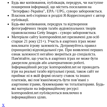
Будь яке копіювання, публікація, передрук, чи наступне
поширення інформації, що містить посилання на
"Інтерфакс-Україна", EPA / UPG, суворо забороняється.
Власник веб-сторінки в розділі Я-Корреспондент є автор
публікації.
Будь-яке копіювання, передрук та відтворення
фотографічних творів та/або аудіовізуальних творів
правовласника Getty Images - суворо забороняється.
Матеріали сайту korrespondent.net призначені для осіб
старше 21 року (21+). Участь в азартних іграх може
викликати ігрову залежність. Дотримуйтесь правил
(принципів) відповідальної гри. При виявленні перших
ознак залежності негайно зверніться до спеціаліста.
Пам'ятайте, що участь в азартних іграх не може бути
джерелом доходів або альтернативою роботі.
Інформаційний ресурс korrespondent.net не проводить
ігри на реальні та/або віртуальні гроші, також сайт не
приймає ні в якій формі оплату ставок та інших
платежів, які пов’язані/можуть бути пов’язані з
азартними іграми, букмекерами чи тоталізаторами. Будь-
які матеріали на інформаційному ресурсі
korrespondent.net публікуються виключно в
інформаційних цілях.
X