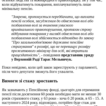
безпеки людства та міжнародного правопорядку. Їм у той час,
коли відбуватимуть покарання, виплачуватимуть лише
мінімальну пенсію.
"Зокрема, пропонується передбачити, що виплата
пенсій особам, засудженим до обмеження волі або
позбавлення волі за вчинення умисного
кримінального правопорушення, протягом строку
відбування покарання у вигляді обмеження волі або
позбавлення волі здійснюється відповідно до закону
"Про загальнообов'язкове державне пенсійне
страхування" в розмірі, що не перевищує розміру
прожиткового мінімуму для осіб, які втратили
працездатність"
, - повідомив
представник уряду
у Верховній Раді Тарас Мельничук.
Поки невідомо, коли цей закон зареєструють у парламенті,
після чого депутати зможуть його ухвалити.
Вимоги зі стажу зростають
Як зазначають у Пенсійному фонді, цьогоріч для отримання
пенсії після досягнення 60 років необхідно мати не менше 30
років страхового стажу, у 63 роки - хоча б 20 років, в 65 - 15. А
наступного 2024 року, відповідно, потрібен буде стаж для