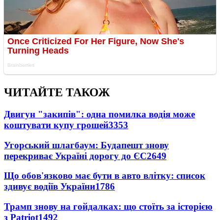
ЧИТАЙТЕ ТАКОЖ
Двигун "закипів": одна помилка водія може
коштувати купу грошей
3353
Угорський шлагбаум: Будапешт знову
перекриває Україні дорогу до ЄС
2649
Що обов'язково має бути в авто влітку: список
здивує водіїв України
1786
Трамп знову на гойдалках: що стоїть за історією
з Patriot
1492