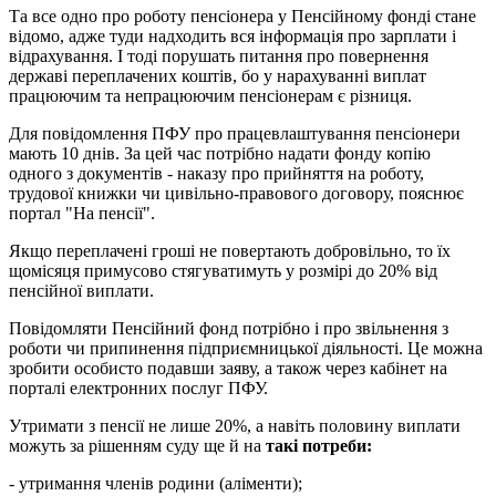
Та все одно про роботу пенсіонера у Пенсійному фонді стане
відомо, адже туди надходить вся інформація про зарплати і
відрахування. І тоді порушать питання про повернення
державі переплачених коштів, бо у нарахуванні виплат
працюючим та непрацюючим пенсіонерам є різниця.
Для повідомлення ПФУ про працевлаштування пенсіонери
мають 10 днів. За цей час потрібно надати фонду копію
одного з документів - наказу про прийняття на роботу,
трудової книжки чи цивільно-правового договору, пояснює
портал "На пенсії".
Якщо переплачені гроші не повертають добровільно, то їх
щомісяця примусово стягуватимуть у розмірі до 20% від
пенсійної виплати.
Повідомляти Пенсійний фонд потрібно і про звільнення з
роботи чи припинення підприємницької діяльності. Це можна
зробити особисто подавши заяву, а також через кабінет на
порталі електронних послуг ПФУ.
Утримати з пенсії не лише 20%, а навіть половину виплати
можуть за рішенням суду ще й на
такі потреби:
- утримання членів родини (аліменти);