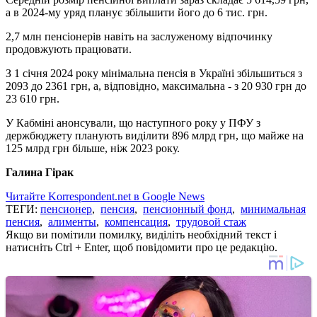
а в 2024-му уряд планує збільшити його до 6 тис. грн.
2,7 млн пенсіонерів навіть на заслуженому відпочинку
продовжують працювати.
З 1 січня 2024 року мінімальна пенсія в Україні збільшиться з
2093 до 2361 грн, а, відповідно, максимальна - з 20 930 грн до
23 610 грн.
У Кабміні анонсували, що наступного року у ПФУ з
держбюджету планують виділити 896 млрд грн, що майже на
125 млрд грн більше, ніж 2023 року.
Галина Гірак
Читайте Korrespondent.net в Google News
ТЕГИ:
пенсионер
,
пенсия
,
пенсионный фонд
,
минимальная
пенсия
,
алименты
,
компенсация
,
трудовой стаж
Якщо ви помітили помилку, виділіть необхідний текст і
натисніть Ctrl + Enter, щоб повідомити про це редакцію.