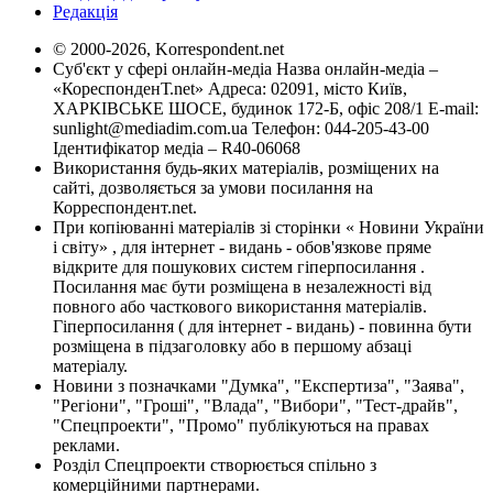
Редакція
© 2000-2026, Korrespondent.net
Суб'єкт у сфері онлайн-медіа Назва онлайн-медіа –
«КореспонденТ.net» Адреса: 02091, місто Київ,
ХАРКІВСЬКЕ ШОСЕ, будинок 172-Б, офіс 208/1 E-mail:
sunlight@mediadim.com.ua
Телефон: 044-205-43-00
Ідентифікатор медіа – R40-06068
Використання будь-яких матеріалів, розміщених на
сайті, дозволяється за умови посилання на
Корреспондент.net.
При копіюванні матеріалів зі сторінки « Новини України
і світу» , для інтернет - видань - обов'язкове пряме
відкрите для пошукових систем гіперпосилання .
Посилання має бути розміщена в незалежності від
повного або часткового використання матеріалів.
Гіперпосилання ( для інтернет - видань) - повинна бути
розміщена в підзаголовку або в першому абзаці
матеріалу.
Новини з позначками "Думка", "Експертиза", "Заява",
"Регіони", "Гроші", "Влада", "Вибори", "Тест-драйв",
"Спецпроекти", "Промо" публікуються на правах
реклами.
Розділ Спецпроекти створюється спільно з
комерційними партнерами.