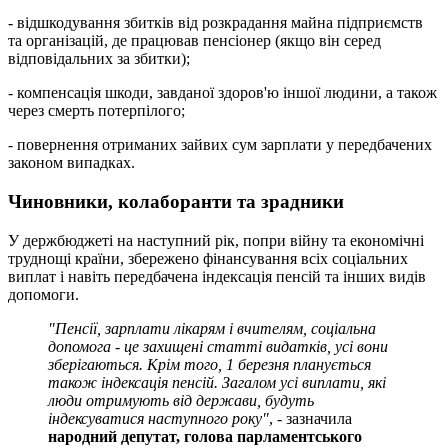
- відшкодування збитків від розкрадання майна підприємств
та організацій, де працював пенсіонер (якщо він серед
відповідальних за збитки);
- компенсація шкоди, завданої здоров'ю іншої людини, а також
через смерть потерпілого;
- повернення отриманих зайвих сум зарплати у передбачених
законом випадках.
Чиновники, колаборанти та зрадники
У держбюджеті на наступний рік, попри війну та економічні
труднощі країни, збережено фінансування всіх соціальних
виплат і навіть передбачена індексація пенсій та інших видів
допомоги.
"Пенсії, зарплати лікарям і вчителям, соціальна
допомога - це захищені статті видатків, усі вони
зберігаються. Крім того, 1 березня планується
також індексація пенсій. Загалом усі виплати, які
люди отримують від держави, будуть
індексуватися наступного року"
, - зазначила
народний депутат, голова парламентського