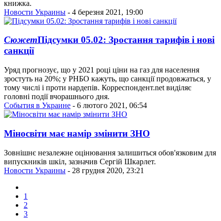
книжка.
Новости Украины
- 4 березня 2021, 19:00
Сюжет
Підсумки 05.02: Зростання тарифів і нові
санкції
Уряд прогнозує, що у 2021 році ціни на газ для населення
зростуть на 20%; у РНБО кажуть, що санкції продовжаться, у
тому числі і проти нардепів. Корреспондент.net виділяє
головні події вчорашнього дня.
События в Украине
- 6 лютого 2021, 06:54
Міносвіти має намір змінити ЗНО
Зовнішнє незалежне оцінювання залишиться обов'язковим для
випускників шкіл, зазначив Сергій Шкарлет.
Новости Украины
- 28 грудня 2020, 23:21
1
2
3