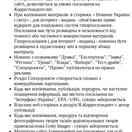
сайті, дозволяється за умови посилання на
Корреспондент.net.
При копіюванні матеріалів зі сторінки « Новини України
і світу» , для інтернет - видань - обов'язкове пряме
відкрите для пошукових систем гіперпосилання .
Посилання має бути розміщена в незалежності від
повного або часткового використання матеріалів.
Гіперпосилання ( для інтернет - видань) - повинна бути
розміщена в підзаголовку або в першому абзаці
матеріалу.
Новини з позначками "Думка", "Експертиза", "Заява",
"Регіони", "Гроші", "Влада", "Вибори", "Тест-драйв",
"Спецпроекти", "Промо" публікуються на правах
реклами.
Розділ Спецпроекти створюється спільно з
комерційними партнерами.
Будь яке копіювання, публікація, передрук, чи наступне
поширення інформації, що містить посилання на
"Інтерфакс-Україна", EPA / UPG, суворо забороняється.
Власник веб-сторінки в розділі Я-Корреспондент є автор
публікації.
Будь-яке копіювання, передрук та відтворення
фотографічних творів та/або аудіовізуальних творів
правовласника Getty Images - суворо забороняється.
Матеріали сайту korrespondent.net призначені для осіб