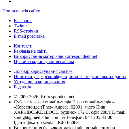
Повна версія сайту
Facebook
Twitter
RSS-стрічки
E-mail розсилка
Контакти
Реклама на сайті
Використання матеріалів korrespondent.net
Правила користування сайтом
Договір користування сайтом
Політика у сфері конфіденційності і персональних даних
Угода щодо користування
Редакція
© 2000-2026, Korrespondent.net
Суб'єкт у сфері онлайн-медіа Назва онлайн-медіа –
«КореспонденТ.net» Адреса: 02091, місто Київ,
ХАРКІВСЬКЕ ШОСЕ, будинок 172-Б, офіс 208/1 E-mail:
sunlight@mediadim.com.ua
Телефон: 044-205-43-00
Ідентифікатор медіа – R40-06068
Використання будь-яких матеріалів, розміщених на