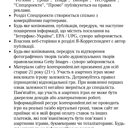
"Спецпроекти", "Промо" публікуються на правах
реклами.
Розділ Спецпроекти створюється спільно з
комерційними партнерами.
Будь яке копіювання, публікація, передрук, чи наступне
поширення інформації, що містить посилання на
"Інтерфакс-Україна", EPA / UPG, суворо забороняється.
Власник веб-сторінки в розділі Я-Корреспондент є автор
публікації.
Будь-яке копіювання, передрук та відтворення
фотографічних творів та/або аудіовізуальних творів
правовласника Getty Images - суворо забороняється.
Матеріали сайту korrespondent.net призначені для осіб
старше 21 року (21+). Участь в азартних іграх може
викликати ігрову залежність. Дотримуйтесь правил
(принципів) відповідальної гри. При виявленні перших
ознак залежності негайно зверніться до спеціаліста.
Пам'ятайте, що участь в азартних іграх не може бути
джерелом доходів або альтернативою роботі.
Інформаційний ресурс korrespondent.net не проводить
ігри на реальні та/або віртуальні гроші, також сайт не
приймає ні в якій формі оплату ставок та інших
платежів, які пов’язані/можуть бути пов’язані з
азартними іграми, букмекерами чи тоталізаторами. Будь-