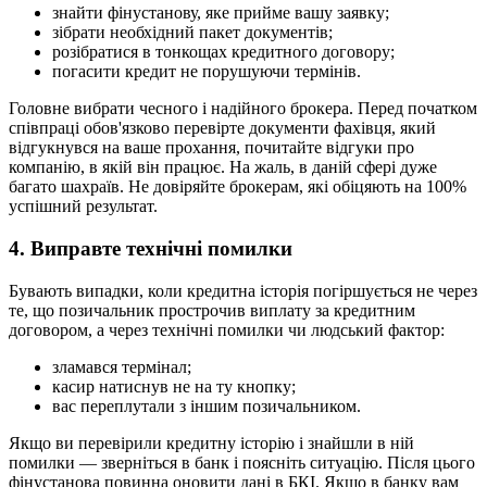
знайти фінустанову, яке прийме вашу заявку;
зібрати необхідний пакет документів;
розібратися в тонкощах кредитного договору;
погасити кредит не порушуючи термінів.
Головне вибрати чесного і надійного брокера. Перед початком
співпраці обов'язково перевірте документи фахівця, який
відгукнувся на ваше прохання, почитайте відгуки про
компанію, в якій він працює. На жаль, в даній сфері дуже
багато шахраїв. Не довіряйте брокерам, які обіцяють на 100%
успішний результат.
4. Виправте технічні помилки
Бувають випадки, коли кредитна історія погіршується не через
те, що позичальник прострочив виплату за кредитним
договором, а через технічні помилки чи людський фактор:
зламався термінал;
касир натиснув не на ту кнопку;
вас переплутали з іншим позичальником.
Якщо ви перевірили кредитну історію і знайшли в ній
помилки — зверніться в банк і поясніть ситуацію. Після цього
фінустанова повинна оновити дані в БКІ. Якщо в банку вам