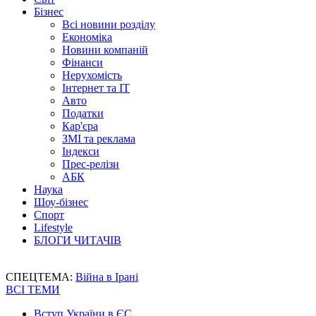
Бізнес
Всі новини розділу
Економіка
Новини компаній
Фінанси
Нерухомість
Інтернет та IT
Авто
Податки
Кар'єра
ЗМІ та реклама
Індекси
Прес-релізи
АБК
Наука
Шоу-бізнес
Спорт
Lifestyle
БЛОГИ ЧИТАЧІВ
СПЕЦТЕМА:
Війна в Ірані
ВСІ ТЕМИ
Вступ України в ЄС