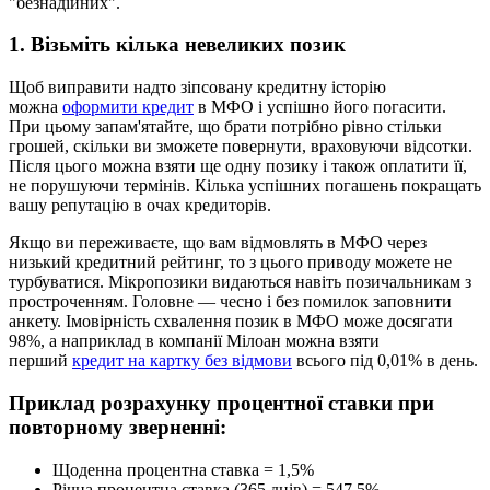
"безнадійних".
1. Візьміть кілька невеликих позик
Щоб виправити надто зіпсовану кредитну історію
можна
оформити кредит
в МФО і успішно його погасити.
При цьому запам'ятайте, що брати потрібно рівно стільки
грошей, скільки ви зможете повернути, враховуючи відсотки.
Після цього можна взяти ще одну позику і також оплатити її,
не порушуючи термінів. Кілька успішних погашень покращать
вашу репутацію в очах кредиторів.
Якщо ви переживаєте, що вам відмовлять в МФО через
низький кредитний рейтинг, то з цього приводу можете не
турбуватися. Мікропозики видаються навіть позичальникам з
простроченням. Головне — чесно і без помилок заповнити
анкету. Імовірність схвалення позик в МФО може досягати
98%, а наприклад в компанії Мілоан можна взяти
перший
кредит на картку без відмови
всього під 0,01% в день.
Приклад розрахунку процентної ставки при
повторному зверненні:
Щоденна процентна ставка = 1,5%
Річна процентна ставка (365 днів) = 547,5%