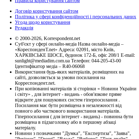
Правила користування сайтом
Договір користування сайтом
Політика у сфері конфіденційності і персональних даних
Угода щодо користування
Редакція
© 2000-2026, Korrespondent.net
Суб'єкт у сфері онлайн-медіа Назва онлайн-медіа –
«КореспонденТ.net» Адреса: 02091, місто Київ,
ХАРКІВСЬКЕ ШОСЕ, будинок 172-Б, офіс 208/1 E-mail:
sunlight@mediadim.com.ua
Телефон: 044-205-43-00
Ідентифікатор медіа – R40-06068
Використання будь-яких матеріалів, розміщених на
сайті, дозволяється за умови посилання на
Корреспондент.net.
При копіюванні матеріалів зі сторінки « Новини України
і світу» , для інтернет - видань - обов'язкове пряме
відкрите для пошукових систем гіперпосилання .
Посилання має бути розміщена в незалежності від
повного або часткового використання матеріалів.
Гіперпосилання ( для інтернет - видань) - повинна бути
розміщена в підзаголовку або в першому абзаці
матеріалу.
Новини з позначками "Думка", "Експертиза", "Заява",
"Регіони", "Гроші", "Влада", "Вибори", "Тест-драйв",