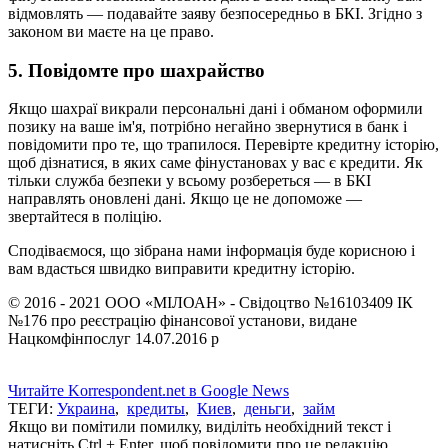
відмовлять — подавайте заяву безпосередньо в БКІ. Згідно з
законом ви маєте на це право.
5. Повідомте про шахрайство
Якщо шахраї викрали персональні дані і обманом оформили
позику на ваше ім'я, потрібно негайно звернутися в банк і
повідомити про те, що трапилося. Перевірте кредитну історію,
щоб дізнатися, в яких саме фінустановах у вас є кредити. Як
тільки служба безпеки у всьому розбереться — в БКІ
направлять оновлені дані. Якщо це не допоможе —
звертайтеся в поліцію.
Сподіваємося, що зібрана нами інформація буде корисною і
вам вдасться швидко виправити кредитну історію.
© 2016 - 2021 OOO «МІЛОАН» - Свідоцтво №16103409 ІК
№176 про реєстрацію фінансової установи, видане
Нацкомфінпослуг 14.07.2016 р
Читайте Korrespondent.net в Google News
ТЕГИ:
Украина
,
кредиты
,
Киев
,
деньги
,
займ
Якщо ви помітили помилку, виділіть необхідний текст і
натисніть Ctrl + Enter, щоб повідомити про це редакцію.