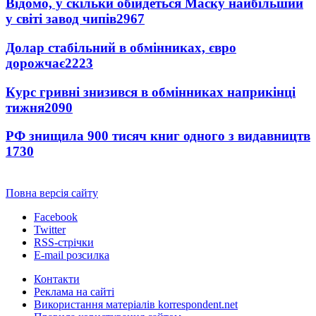
Відомо, у скільки обійдеться Маску найбільший
у світі завод чипів
2967
Долар стабільний в обмінниках, євро
дорожчає
2223
Курс гривні знизився в обмінниках наприкінці
тижня
2090
РФ знищила 900 тисяч книг одного з видавництв
1730
Повна версія сайту
Facebook
Twitter
RSS-стрічки
E-mail розсилка
Контакти
Реклама на сайті
Використання матеріалів korrespondent.net