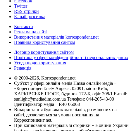
Facebook
Twitter
RSS-стрічки
E-mail розсилка
Контакти
Реклама на сайті
Використання матеріалів korrespondent.net
Правила користування сайтом
Договір користування сайтом
Політика у сфері конфіденційності і персональних даних
Угода щодо користування
Редакція
© 2000-2026, Korrespondent.net
Суб'єкт у сфері онлайн-медіа Назва онлайн-медіа –
«КореспонденТ.net» Адреса: 02091, місто Київ,
ХАРКІВСЬКЕ ШОСЕ, будинок 172-Б, офіс 208/1 E-mail:
sunlight@mediadim.com.ua
Телефон: 044-205-43-00
Ідентифікатор медіа – R40-06068
Використання будь-яких матеріалів, розміщених на
сайті, дозволяється за умови посилання на
Корреспондент.net.
При копіюванні матеріалів зі сторінки « Новини України
і світу» , для інтернет - видань - обов'язкове пряме