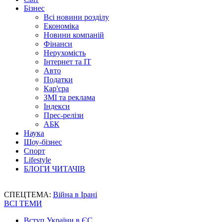
Бізнес
Всі новини розділу
Економіка
Новини компаній
Фінанси
Нерухомість
Інтернет та IT
Авто
Податки
Кар'єра
ЗМІ та реклама
Індекси
Прес-релізи
АБК
Наука
Шоу-бізнес
Спорт
Lifestyle
БЛОГИ ЧИТАЧІВ
СПЕЦТЕМА:
Війна в Ірані
ВСІ ТЕМИ
Вступ України в ЄС