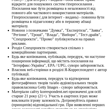
відкрите для пошукових систем гіперпосилання .
Посилання має бути розміщена в незалежності від
повного або часткового використання матеріалів.
Гіперпосилання ( для інтернет - видань) - повинна бути
розміщена в підзаголовку або в першому абзаці
матеріалу.
Новини з позначками "Думка", "Експертиза", "Заява",
"Регіони", "Гроші", "Влада", "Вибори", "Тест-драйв",
"Спецпроекти", "Промо" публікуються на правах
реклами.
Розділ Спецпроекти створюється спільно з
комерційними партнерами.
Будь яке копіювання, публікація, передрук, чи наступне
поширення інформації, що містить посилання на
"Інтерфакс-Україна", EPA / UPG, суворо забороняється.
Власник веб-сторінки в розділі Я-Корреспондент є автор
публікації.
Будь-яке копіювання, передрук та відтворення
фотографічних творів та/або аудіовізуальних творів
правовласника Getty Images - суворо забороняється.
Матеріали сайту korrespondent.net призначені для осіб
старше 21 року (21+). Участь в азартних іграх може
викликати ігрову залежність. Дотримуйтесь правил
(принципів) відповідальної гри. При виявленні перших