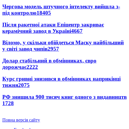
Чергова модель штучного інтелекту вийшла з-
під контролю
18405
Після ракетної атаки Епіцентр закриває
керамічний завод в Україні
4667
Відомо, у скільки обійдеться Маску найбільший
у світі завод чипів
2957
Долар стабільний в обмінниках, євро
дорожчає
2222
Курс гривні знизився в обмінниках наприкінці
тижня
2075
РФ знищила 900 тисяч книг одного з видавництв
1728
Повна версія сайту