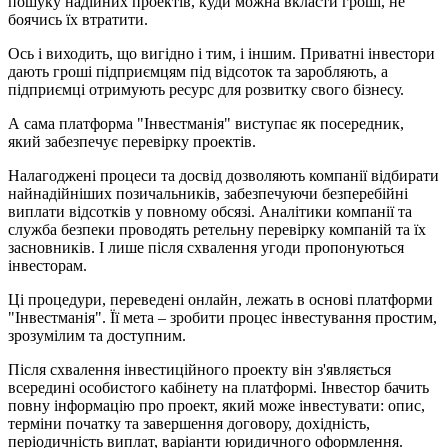
пошуку надійних проектів, куди можна вкласти гроші, не
боячись їх втратити.
Ось і виходить, що вигідно і тим, і іншим. Приватні інвестори
дають гроші підприємцям під відсоток та заробляють, а
підприємці отримують ресурс для розвитку свого бізнесу.
А сама платформа "Інвестманія" виступає як посередник,
який забезпечує перевірку проектів.
Налагоджені процеси та досвід дозволяють компанії відбирати
найнадійніших позичальників, забезпечуючи безперебійні
виплати відсотків у повному обсязі. Аналітики компанії та
служба безпеки проводять ретельну перевірку компаній та їх
засновників. І лише після схвалення угоди пропонуються
інвесторам.
Ці процедури, переведені онлайн, лежать в основі платформи
"Інвестманія". Її мета – зробити процес інвестування простим,
зрозумілим та доступним.
Після схвалення інвестиційного проекту він з'являється
всередині особистого кабінету на платформі. Інвестор бачить
повну інформацію про проект, який може інвестувати: опис,
терміни початку та завершення договору, дохідність,
періодичність виплат, варіанти юридичного оформлення.