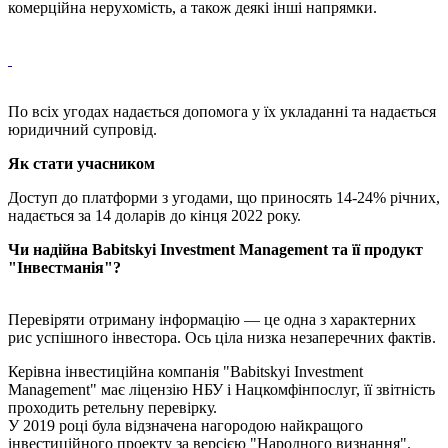
комерційна нерухомість, а також деякі інші напрямки.
По всіх угодах надається допомога у їх укладанні та надається
юридичний супровід.
Як стати учасником
Доступ до платформи з угодами, що приносять 14-24% річних,
надається за 14 доларів до кінця 2022 року.
Чи надійна Babitskyi Investment Management та її продукт
"Інвестманія"?
Перевіряти отриману інформацію — це одна з характерних
рис успішного інвестора. Ось ціла низка незаперечних фактів.
Керівна інвестиційна компанія "Babitskyi Investment
Management" має ліцензію НБУ і Нацкомфінпослуг, її звітність
проходить ретельну перевірку.
У 2019 році була відзначена нагородою найкращого
інвестиційного проекту за версією "Народного визнання".