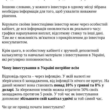
Іншими словами, у кожного інвестора в одному місці зібрана
необхідна інформація для того, щоб ухвалити виважене
рішення.
Керувати своїми інвестиціями інвестор може через особистий
кабінет, де вся інформація оновлюється як реального часу:
графіки нарахування виплат, відсоткову ставку та інші дані.
Там же є можливість зв'язатися з прикріпленим до інвестора
консультантом.
Крім цього, в особистому кабінеті є зручний депозитний
калькулятор та навчальні матеріали з інвестування в Україні,
які регулярно поповнюються.
Чому інвестування в Україні потрібне всім
Відповідь проста – через інфляцію. У якій валюті не
зберігалися б заощадження, від інфляції їх нічого не врятує. На
даний момент вона становить
понад 10% у гривні та 8% у
доларі
. За збереження темпів можна втратити 50% своїх
заощаджень протягом 5 років. У той час як інвестування
допоможе
збільшити свій капітал удвічі
за той самий час.
Чи це не привід почати інвестувати?