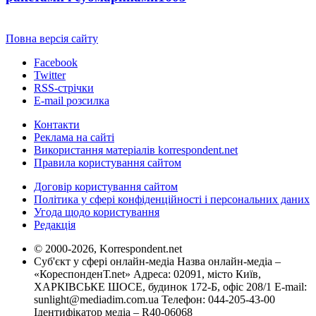
Повна версія сайту
Facebook
Twitter
RSS-стрічки
E-mail розсилка
Контакти
Реклама на сайті
Використання матеріалів korrespondent.net
Правила користування сайтом
Договір користування сайтом
Політика у сфері конфіденційності і персональних даних
Угода щодо користування
Редакція
© 2000-2026, Korrespondent.net
Суб'єкт у сфері онлайн-медіа Назва онлайн-медіа –
«КореспонденТ.net» Адреса: 02091, місто Київ,
ХАРКІВСЬКЕ ШОСЕ, будинок 172-Б, офіс 208/1 E-mail:
sunlight@mediadim.com.ua
Телефон: 044-205-43-00
Ідентифікатор медіа – R40-06068