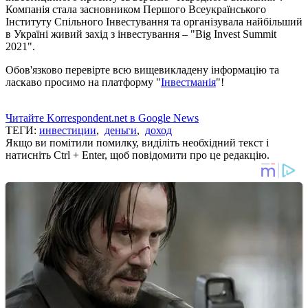
Компанія стала засновником Першого Всеукраїнського
Інституту Спільного Інвестування та організувала найбільший
в Україні живий захід з інвестування – "Big Invest Summit
2021".
Обов'язково перевірте всю вищевикладену інформацію та
ласкаво просимо на платформу "
Інвестманія
"!
Читайте Korrespondent.net в Google News
ТЕГИ:
инвестиции
,
деньги
,
доход
Якщо ви помітили помилку, виділіть необхідний текст і
натисніть Ctrl + Enter, щоб повідомити про це редакцію.