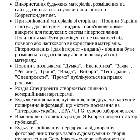
Використання будь-яких матеріалів, розміщених на
сайті, дозволяється за умови посилання на
Корреспондент.net.
При копіюванні матеріалів зі сторінки « Новини України
і світу» , для інтернет - видань - обов'язкове пряме
відкрите для пошукових систем гіперпосилання .
Посилання має бути розміщена в незалежності від
повного або часткового використання матеріалів.
Гіперпосилання ( для інтернет - видань) - повинна бути
розміщена в підзаголовку або в першому абзаці
матеріалу.
Новини з позначками "Думка", "Експертиза", "Заява",
"Регіони", "Гроші", "Влада", "Вибори", "Тест-драйв",
"Спецпроекти", "Промо" публікуються на правах
реклами.
Розділ Спецпроекти створюється спільно з
комерційними партнерами.
Будь яке копіювання, публікація, передрук, чи наступне
поширення інформації, що містить посилання на
"Інтерфакс-Україна", EPA / UPG, суворо забороняється.
Власник веб-сторінки в розділі Я-Корреспондент є автор
публікації.
Будь-яке копіювання, передрук та відтворення
фотографічних творів та/або аудіовізуальних творів
правовласника Getty Images - суворо забороняється.