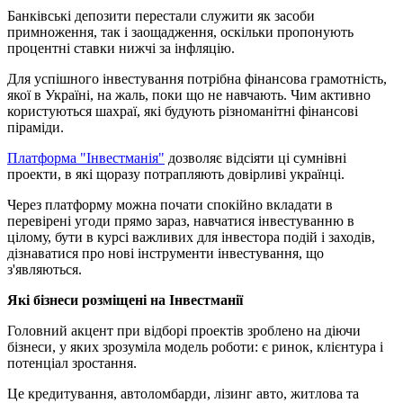
Банківські депозити перестали служити як засоби
примноження, так і заощадження, оскільки пропонують
процентні ставки нижчі за інфляцію.
Для успішного інвестування потрібна фінансова грамотність,
якої в Україні, на жаль, поки що не навчають. Чим активно
користуються шахраї, які будують різноманітні фінансові
піраміди.
Платформа "Інвестманія"
дозволяє відсіяти ці сумнівні
проекти, в які щоразу потрапляють довірливі українці.
Через платформу можна почати спокійно вкладати в
перевірені угоди прямо зараз, навчатися інвестуванню в
цілому, бути в курсі важливих для інвестора подій і заходів,
дізнаватися про нові інструменти інвестування, що
з'являються.
Які бізнеси розміщені на Інвестманії
Головний акцент при відборі проектів зроблено на діючи
бізнеси, у яких зрозуміла модель роботи: є ринок, клієнтура і
потенціал зростання.
Це кредитування, автоломбарди, лізинг авто, житлова та