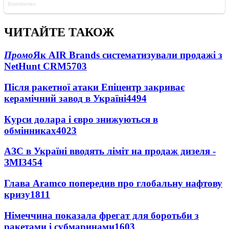
ЧИТАЙТЕ ТАКОЖ
Промо
Як AIR Brands систематизували продажі з
NetHunt CRM
5703
Після ракетної атаки Епіцентр закриває
керамічний завод в Україні
4494
Курси долара і євро знижуються в
обмінниках
4023
АЗС в Україні вводять ліміт на продаж дизеля -
ЗМІ
3454
Глава Aramco попередив про глобальну нафтову
кризу
1811
Німеччина показала фрегат для боротьби з
ракетами і субмаринами
1603