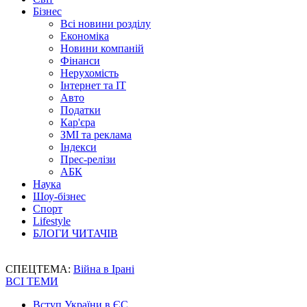
Бізнес
Всі новини розділу
Економіка
Новини компаній
Фінанси
Нерухомість
Інтернет та IT
Авто
Податки
Кар'єра
ЗМІ та реклама
Індекси
Прес-релізи
АБК
Наука
Шоу-бізнес
Спорт
Lifestyle
БЛОГИ ЧИТАЧІВ
СПЕЦТЕМА:
Війна в Ірані
ВСІ ТЕМИ
Вступ України в ЄС