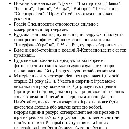
Новини з позначками "Думка", "Експертиза", "Заява",
"Регіони", "Гроші", "Влада", "Вибори", "Тест-драйв",
"Спецпроекти", "Промо" публікуються на правах
реклами.
Розділ Спецпроекти створюється спільно з
комерційними партнерами.
Будь яке копіювання, публікація, передрук, чи наступне
поширення інформації, що містить посилання на
"Інтерфакс-Україна", EPA / UPG, суворо забороняється.
Власник веб-сторінки в розділі Я-Корреспондент є автор
публікації.
Будь-яке копіювання, передрук та відтворення
фотографічних творів та/або аудіовізуальних творів
правовласника Getty Images - суворо забороняється.
Матеріали сайту korrespondent.net призначені для осіб
старше 21 року (21+). Участь в азартних іграх може
викликати ігрову залежність. Дотримуйтесь правил
(принципів) відповідальної гри. При виявленні перших
ознак залежності негайно зверніться до спеціаліста.
Пам'ятайте, що участь в азартних іграх не може бути
джерелом доходів або альтернативою роботі.
Інформаційний ресурс korrespondent.net не проводить
ігри на реальні та/або віртуальні гроші, також сайт не
приймає ні в якій формі оплату ставок та інших
платежів, які пов’язані/можуть бути пов’язані з