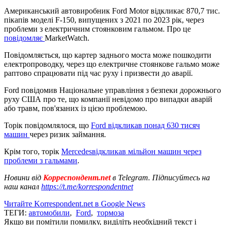
Американський автовиробник Ford Motor відкликає 870,7 тис.
пікапів моделі F-150, випущених з 2021 по 2023 рік, через
проблеми з електричним стоянковим гальмом. Про це
повідомляє
MarketWatch.
Повідомляється, що картер заднього моста може пошкодити
електропроводку, через що електричне стоянкове гальмо може
раптово спрацювати під час руху і призвести до аварії.
Ford повідомив Національне управління з безпеки дорожнього
руху США про те, що компанії невідомо про випадки аварій
або травм, пов'язаних із цією проблемою.
Торік повідомлялося, що
Ford відкликав понад 630 тисяч
машин
через ризик займання.
Крім того, торік
Mercedesвідкликав мільйон машин через
проблеми з гальмами
.
Новини від
Корреспондент.net
в Telegram. Підписуйтесь на
наш канал
https://t.me/korrespondentnet
Читайте Korrespondent.net в Google News
ТЕГИ:
автомобили
,
Ford
,
тормоза
Якщо ви помітили помилку, виділіть необхідний текст і