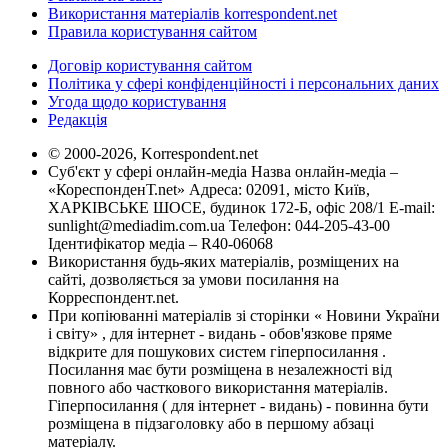
Використання матеріалів korrespondent.net
Правила користування сайтом
Договір користування сайтом
Політика у сфері конфіденційності і персональних даних
Угода щодо користування
Редакція
© 2000-2026, Korrespondent.net
Суб'єкт у сфері онлайн-медіа Назва онлайн-медіа –
«КореспонденТ.net» Адреса: 02091, місто Київ,
ХАРКІВСЬКЕ ШОСЕ, будинок 172-Б, офіс 208/1 E-mail:
sunlight@mediadim.com.ua
Телефон: 044-205-43-00
Ідентифікатор медіа – R40-06068
Використання будь-яких матеріалів, розміщених на
сайті, дозволяється за умови посилання на
Корреспондент.net.
При копіюванні матеріалів зі сторінки « Новини України
і світу» , для інтернет - видань - обов'язкове пряме
відкрите для пошукових систем гіперпосилання .
Посилання має бути розміщена в незалежності від
повного або часткового використання матеріалів.
Гіперпосилання ( для інтернет - видань) - повинна бути
розміщена в підзаголовку або в першому абзаці
матеріалу.