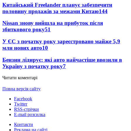
Китайський Freelander планує забезпечити
половину продажів за межами Китаю
144
Nissan знову вийшла на прибуток після
збиткового року
51
У ЄС з початку року зареєстровано майже 5,9
млн нових авто
10
Бензин лідирує: які авто найчастіше ввозили в
Україну з початку року
7
Читати коментарі
Повна версія сайту
Facebook
Twitter
RSS-стрічки
E-mail розсилка
Контакти
Реклама на сайті