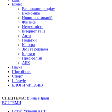
Бізнес
Всі новини розділу
Економіка
Новини компаній
Фінанси
Нерухомість
Інтернет та IT
Авто
Податки
Кар'єра
ЗМІ та реклама
Індекси
Прес-релізи
АБК
Наука
Шоу-бізнес
Спорт
Lifestyle
БЛОГИ ЧИТАЧІВ
СПЕЦТЕМА:
Війна в Ірані
ВСІ ТЕМИ
Вступ України в ЄС