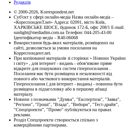
Редакція
© 2000-2026, Korrespondent.net
Суб'єкт у сфері онлайн-медіа Назва онлайн-медіа –
«КореспонденТ.net» Адреса: 02091, місто Київ,
ХАРКІВСЬКЕ ШОСЕ, будинок 172-Б, офіс 208/1 E-mail:
sunlight@mediadim.com.ua
Телефон: 044-205-43-00
Ідентифікатор медіа – R40-06068
Використання будь-яких матеріалів, розміщених на
сайті, дозволяється за умови посилання на
Корреспондент.net.
При копіюванні матеріалів зі сторінки « Новини України
і світу» , для інтернет - видань - обов'язкове пряме
відкрите для пошукових систем гіперпосилання .
Посилання має бути розміщена в незалежності від
повного або часткового використання матеріалів.
Гіперпосилання ( для інтернет - видань) - повинна бути
розміщена в підзаголовку або в першому абзаці
матеріалу.
Новини з позначками "Думка", "Експертиза", "Заява",
"Регіони", "Гроші", "Влада", "Вибори", "Тест-драйв",
"Спецпроекти", "Промо" публікуються на правах
реклами.
Розділ Спецпроекти створюється спільно з
комерційними партнерами.