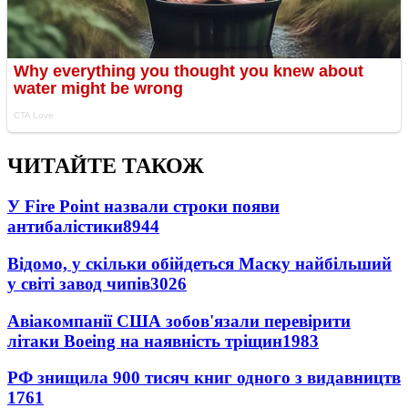
ЧИТАЙТЕ ТАКОЖ
У Fire Point назвали строки появи
антибалістики
8944
Відомо, у скільки обійдеться Маску найбільший
у світі завод чипів
3026
Авіакомпанії США зобов'язали перевірити
літаки Boeing на наявність тріщин
1983
РФ знищила 900 тисяч книг одного з видавництв
1761