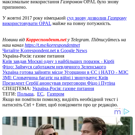
максимальне використання
Газпромом
OPAL було знову
припинено.
У жовтні 2017 року німецький
суд знову дозволив
Газпрому
використовувати OPAL
майже на повну потужність.
Новини від
Корреспондент.net
у Telegram. Підписуйтесь на
наш канал
https://t.me/korrespondentnet
Читайте Korrespondent.net в Google News
Україна-Росія: газове питання
Київ завдав Москві одну з найбільших поразок - Кірбі
Фіцо: Займуся саботажем невдячного Зеленського
Україна готова зайняти місце Угорщини в ЄС і НАТО - МЗС
ЗМІ: Словаччина багатіє на війні і звинувачує Київ
Президент Сербії анонсував переговори Фіцо і Путіна
СПЕЦТЕМА:
Україна-Росія: газове питання
ТЕГИ:
Польша
,
ЕС
,
Газпром
Якщо ви помітили помилку, виділіть необхідний текст і
натисніть Ctrl + Enter, щоб повідомити про це редакцію.