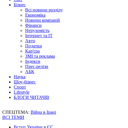
Бізнес
Всі новини розділу
Економіка
Новини компаній
Фінанси
Нерухомість
Інтернет та IT
Авто
Податки
Кар'єра
ЗМІ та реклама
Індекси
Прес-релізи
АБК
Наука
Шоу-бізнес
Спорт
Lifestyle
БЛОГИ ЧИТАЧІВ
СПЕЦТЕМА:
Війна в Ірані
ВСІ ТЕМИ
Вступ України в ЄС