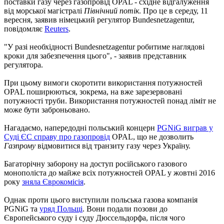
поставки газу через газопровід OPAL - східне відгалуження
від морської магістралі
Північний потік
. Про це в середу, 11
вересня, заявив німецький регулятор Bundesnetzagentur,
повідомляє
Reuters
.
"У разі необхідності Bundesnetzagentur робитиме наглядові
кроки для забезпечення цього", - заявив представник
регулятора.
При цьому вимоги скоротити використання потужностей
OPAL поширюються, зокрема, на вже зарезервовані
потужності труби. Використання потужностей понад ліміт не
може бути заброньовано.
Нагадаємо, напередодні польський концерн
PGNiG виграв у
Суді ЄС справу про газопровід
OPAL, що не дозволить
Газпрому
відмовитися від транзиту газу через Україну.
Багаторічну заборону на доступ російського газового
монополіста до майже всіх потужностей OPAL у жовтні 2016
року
зняла Єврокомісія
.
Однак проти цього виступили польська газова компанія
PGNiG та
уряд Польщі
. Вони подали позови до
Європейського суду і суду Дюссельдорфа, після чого