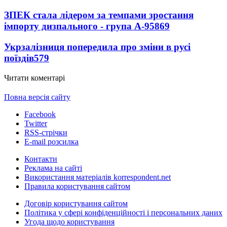
ЗПЕК стала лідером за темпами зростання
імпорту дизпального - група А-95
869
Укрзалізниця попередила про зміни в русі
поїздів
579
Читати коментарі
Повна версія сайту
Facebook
Twitter
RSS-стрічки
E-mail розсилка
Контакти
Реклама на сайті
Використання матеріалів korrespondent.net
Правила користування сайтом
Договір користування сайтом
Політика у сфері конфіденційності і персональних даних
Угода щодо користування