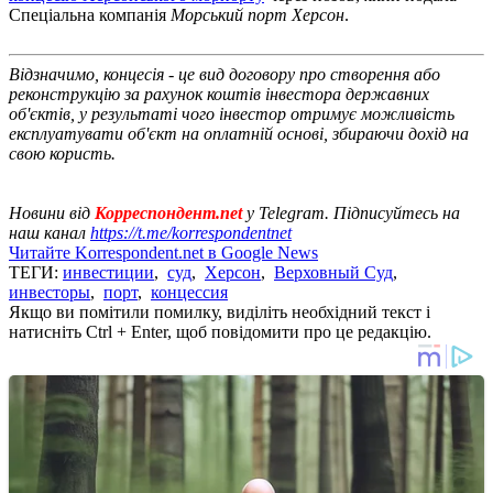
Спеціальна компанія
Морський порт Херсон
.
Відзначимо, концесія - це вид договору про створення або
реконструкцію за рахунок коштів інвестора державних
об'єктів, у результаті чого інвестор отримує можливість
експлуатувати об'єкт на оплатній основі, збираючи дохід на
свою користь.
Новини від
Корреспондент.net
у Telegram. Підписуйтесь на
наш канал
https://t.me/korrespondentnet
Читайте Korrespondent.net в Google News
ТЕГИ:
инвестиции
,
суд
,
Херсон
,
Верховный Суд
,
инвесторы
,
порт
,
концессия
Якщо ви помітили помилку, виділіть необхідний текст і
натисніть Ctrl + Enter, щоб повідомити про це редакцію.