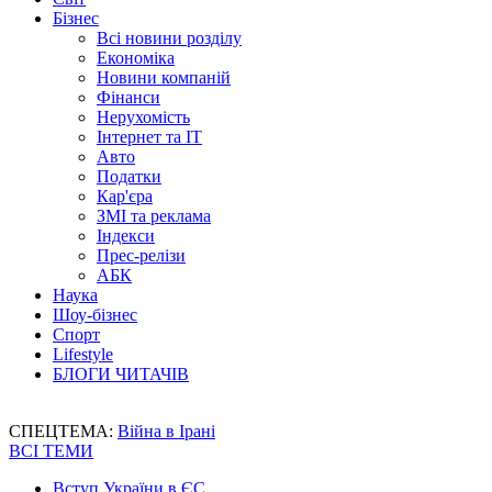
Бізнес
Всі новини розділу
Економіка
Новини компаній
Фінанси
Нерухомість
Інтернет та IT
Авто
Податки
Кар'єра
ЗМІ та реклама
Індекси
Прес-релізи
АБК
Наука
Шоу-бізнес
Спорт
Lifestyle
БЛОГИ ЧИТАЧІВ
СПЕЦТЕМА:
Війна в Ірані
ВСІ ТЕМИ
Вступ України в ЄС