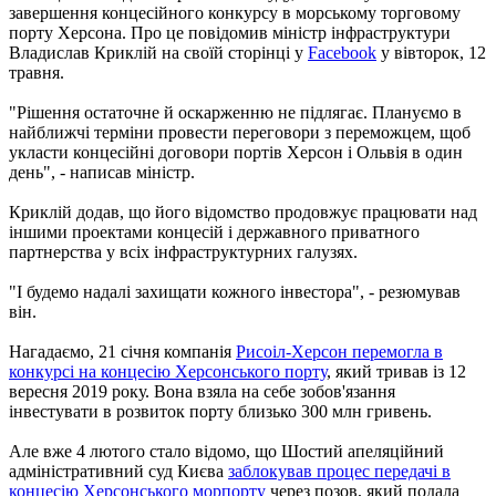
завершення концесійного конкурсу в морському торговому
порту Херсона. Про це повідомив міністр інфраструктури
Владислав Криклій на своїй сторінці у
Facebook
у вівторок, 12
травня.
"Рішення остаточне й оскарженню не підлягає. Плануємо в
найближчі терміни провести переговори з переможцем, щоб
укласти концесійні договори портів Херсон і Ольвія в один
день", - написав міністр.
Криклій додав, що його відомство продовжує працювати над
іншими проектами концесій і державного приватного
партнерства у всіх інфраструктурних галузях.
"І будемо надалі захищати кожного інвестора", - резюмував
він.
Нагадаємо, 21 січня компанія
Рисоіл-Херсон перемогла в
конкурсі на концесію Херсонського порту
, який тривав із 12
вересня 2019 року. Вона взяла на себе зобов'язання
інвестувати в розвиток порту близько 300 млн гривень.
Але вже 4 лютого стало відомо, що Шостий апеляційний
адміністративний суд Києва
заблокував процес передачі в
концесію Херсонського морпорту
через позов, який подала