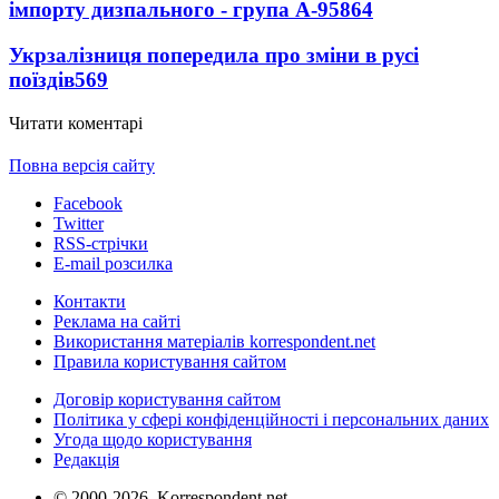
імпорту дизпального - група А-95
864
Укрзалізниця попередила про зміни в русі
поїздів
569
Читати коментарі
Повна версія сайту
Facebook
Twitter
RSS-стрічки
E-mail розсилка
Контакти
Реклама на сайті
Використання матеріалів korrespondent.net
Правила користування сайтом
Договір користування сайтом
Політика у сфері конфіденційності і персональних даних
Угода щодо користування
Редакція
© 2000-2026, Korrespondent.net