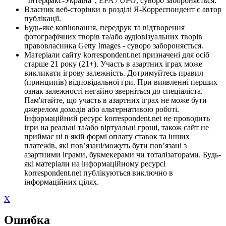
"Інтерфакс-Україна", EPA / UPG, суворо забороняється.
Власник веб-сторінки в розділі Я-Корреспондент є автор
публікації.
Будь-яке копіювання, передрук та відтворення
фотографічних творів та/або аудіовізуальних творів
правовласника Getty Images - суворо забороняється.
Матеріали сайту korrespondent.net призначені для осіб
старше 21 року (21+). Участь в азартних іграх може
викликати ігрову залежність. Дотримуйтесь правил
(принципів) відповідальної гри. При виявленні перших
ознак залежності негайно зверніться до спеціаліста.
Пам'ятайте, що участь в азартних іграх не може бути
джерелом доходів або альтернативою роботі.
Інформаційний ресурс korrespondent.net не проводить
ігри на реальні та/або віртуальні гроші, також сайт не
приймає ні в якій формі оплату ставок та інших
платежів, які пов’язані/можуть бути пов’язані з
азартними іграми, букмекерами чи тоталізаторами. Будь-
які матеріали на інформаційному ресурсі
korrespondent.net публікуються виключно в
інформаційних цілях.
X
Ошибка