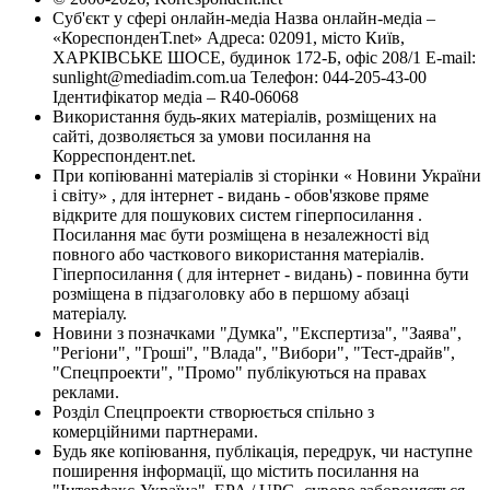
Суб'єкт у сфері онлайн-медіа Назва онлайн-медіа –
«КореспонденТ.net» Адреса: 02091, місто Київ,
ХАРКІВСЬКЕ ШОСЕ, будинок 172-Б, офіс 208/1 E-mail:
sunlight@mediadim.com.ua
Телефон: 044-205-43-00
Ідентифікатор медіа – R40-06068
Використання будь-яких матеріалів, розміщених на
сайті, дозволяється за умови посилання на
Корреспондент.net.
При копіюванні матеріалів зі сторінки « Новини України
і світу» , для інтернет - видань - обов'язкове пряме
відкрите для пошукових систем гіперпосилання .
Посилання має бути розміщена в незалежності від
повного або часткового використання матеріалів.
Гіперпосилання ( для інтернет - видань) - повинна бути
розміщена в підзаголовку або в першому абзаці
матеріалу.
Новини з позначками "Думка", "Експертиза", "Заява",
"Регіони", "Гроші", "Влада", "Вибори", "Тест-драйв",
"Спецпроекти", "Промо" публікуються на правах
реклами.
Розділ Спецпроекти створюється спільно з
комерційними партнерами.
Будь яке копіювання, публікація, передрук, чи наступне
поширення інформації, що містить посилання на