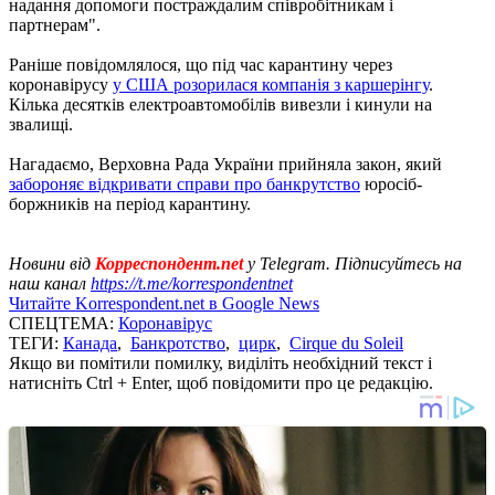
надання допомоги постраждалим співробітникам і
партнерам".
Раніше повідомлялося, що під час карантину через
коронавірусу
у США розорилася компанія з каршерінгу
.
Кілька десятків електроавтомобілів вивезли і кинули на
звалищі.
Нагадаємо, Верховна Рада України прийняла закон, який
забороняє відкривати справи про банкрутство
юросіб-
боржників на період карантину.
Новини від
Корреспондент.net
у Telegram. Підписуйтесь на
наш канал
https://t.me/korrespondentnet
Читайте Korrespondent.net в Google News
СПЕЦТЕМА:
Коронавірус
ТЕГИ:
Канада
,
Банкротство
,
цирк
,
Cirque du Soleil
Якщо ви помітили помилку, виділіть необхідний текст і
натисніть Ctrl + Enter, щоб повідомити про це редакцію.