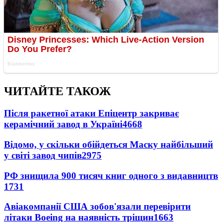
ЧИТАЙТЕ ТАКОЖ
Після ракетної атаки Епіцентр закриває
керамічний завод в Україні
4668
Відомо, у скільки обійдеться Маску найбільший
у світі завод чипів
2975
РФ знищила 900 тисяч книг одного з видавництв
1731
Авіакомпанії США зобов'язали перевірити
літаки Boeing на наявність тріщин
1663