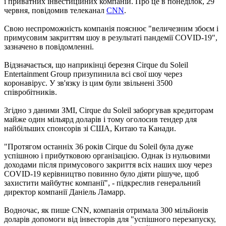
і приватних інвестиційних компаній. Про це в понеділок, 29
червня, повідомив телеканал
CNN
.
Свою неспроможність компанія пояснює "величезним збоєм і
примусовим закриттям шоу в результаті пандемії COVID-19",
зазначено в повідомленні.
Відзначається, що наприкінці березня Cirque du Soleil
Entertainment Group призупинила всі свої шоу через
коронавірус. У зв'язку із цим були звільнені 3500
співробітників.
Згідно з даними ЗМІ, Cirque du Soleil заборгував кредиторам
майже один мільярд доларів і тому оголосив тендер для
найбільших спонсорів зі США, Китаю та Канади.
"Протягом останніх 36 років Cirque du Soleil була дуже
успішною і прибутковою організацією. Однак із нульовими
доходами після примусового закриття всіх наших шоу через
COVID-19 керівництво повинно було діяти рішуче, щоб
захистити майбутнє компанії", - підкреслив генеральний
директор компанії Даніель Ламарр.
Водночас, як пише CNN, компанія отримала 300 мільйонів
доларів допомоги від інвесторів для "успішного перезапуску,