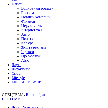
Бізнес
Всі новини розділу
Економіка
Новини компаній
Фінанси
Нерухомість
Інтернет та IT
Авто
Податки
Кар'єра
ЗМІ та реклама
Індекси
Прес-релізи
АБК
Наука
Шоу-бізнес
Спорт
Lifestyle
БЛОГИ ЧИТАЧІВ
СПЕЦТЕМА:
Війна в Ірані
ВСІ ТЕМИ
Вступ України в ЄС