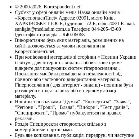
© 2000-2026, Korrespondent.net
Суб'єкт у сфері онлайн-медіа Назва онлайн-медіа –
«КореспонденТ.net» Адреса: 02091, місто Київ,
ХАРКІВСЬКЕ ШОСЕ, будинок 172-Б, офіс 208/1 E-mail:
sunlight@mediadim.com.ua
Телефон: 044-205-43-00
Ідентифікатор медіа – R40-06068
Використання будь-яких матеріалів, розміщених на
сайті, дозволяється за умови посилання на
Корреспондент.net.
При копіюванні матеріалів зі сторінки « Новини України
і світу» , для інтернет - видань - обов'язкове пряме
відкрите для пошукових систем гіперпосилання .
Посилання має бути розміщена в незалежності від
повного або часткового використання матеріалів.
Гіперпосилання ( для інтернет - видань) - повинна бути
розміщена в підзаголовку або в першому абзаці
матеріалу.
Новини з позначками "Думка", "Експертиза", "Заява",
"Регіони", "Гроші", "Влада", "Вибори", "Тест-драйв",
"Спецпроекти", "Промо" публікуються на правах
реклами.
Розділ Спецпроекти створюється спільно з
комерційними партнерами.
Будь яке копіювання, публікація, передрук, чи наступне