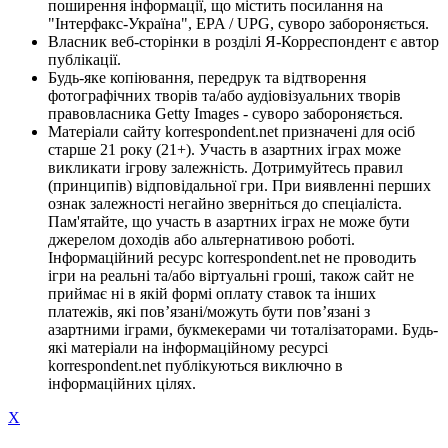
поширення інформації, що містить посилання на
"Інтерфакс-Україна", EPA / UPG, суворо забороняється.
Власник веб-сторінки в розділі Я-Корреспондент є автор
публікації.
Будь-яке копіювання, передрук та відтворення
фотографічних творів та/або аудіовізуальних творів
правовласника Getty Images - суворо забороняється.
Матеріали сайту korrespondent.net призначені для осіб
старше 21 року (21+). Участь в азартних іграх може
викликати ігрову залежність. Дотримуйтесь правил
(принципів) відповідальної гри. При виявленні перших
ознак залежності негайно зверніться до спеціаліста.
Пам'ятайте, що участь в азартних іграх не може бути
джерелом доходів або альтернативою роботі.
Інформаційний ресурс korrespondent.net не проводить
ігри на реальні та/або віртуальні гроші, також сайт не
приймає ні в якій формі оплату ставок та інших
платежів, які пов’язані/можуть бути пов’язані з
азартними іграми, букмекерами чи тоталізаторами. Будь-
які матеріали на інформаційному ресурсі
korrespondent.net публікуються виключно в
інформаційних цілях.
X