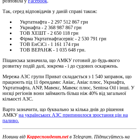
розповіла у
Facebook
.
Так, серед відповідачів у даній справі також:
Укртатнафта - 2 297 512 867 грн
Укрнафта - 2 368 987 867 грн
ТОВ ХЕШТ - 2 650 118 грн
Фірма Укртатнафтасервіс - 2 530 791 грн
ТОВ ЕнСіСі - 1 161 174 грн
ТОВ ВЕРАНЖ - 1 035 648 грн.
Піщанська зазначила, що АМКУ готовий до будь-якого
розвитку подій далі, зокрема - і до судових оскаржень.
Мережа АЗС групи Приват складається з 1 540 заправок, що
працюють під 11 брендами: Авіас, Авіас плюс, Укрнафта,
Укртатнафта, ANP, Мавекс, Мавекс плюс, Sentosa Oil і інші. У
низці регіонів вони займають більш ніж 40% від загальної
кількості АЗС.
Варто зазначити, що буквально за кілька днів до рішення
АМКУ
на українських АЗС припинилося зростання цін на
паливо.
Новини від
Корреспондент.net
в Telegram. Підписуйтесь на