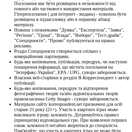
Посилання має бути розміщена в незалежності від
повного або часткового використання матеріалів.
Гіперпосилання ( для інтернет - видань) - повинна бути
розміщена в підзаголовку або в першому абзаці
матеріалу.
Новини з позначками "Думка", "Експертиза", "Заява",
"Регіони", "Гроші", "Влада", "Вибори", "Тест-драйв",
"Спецпроекти", "Промо" публікуються на правах
реклами.
Розділ Спецпроекти створюється спільно з
комерційними партнерами.
Будь яке копіювання, публікація, передрук, чи наступне
поширення інформації, що містить посилання на
"Інтерфакс-Україна", EPA / UPG, суворо забороняється.
Власник веб-сторінки в розділі Я-Корреспондент є автор
публікації.
Будь-яке копіювання, передрук та відтворення
фотографічних творів та/або аудіовізуальних творів
правовласника Getty Images - суворо забороняється.
Матеріали сайту korrespondent.net призначені для осіб
старше 21 року (21+). Участь в азартних іграх може
викликати ігрову залежність. Дотримуйтесь правил
(принципів) відповідальної гри. При виявленні перших
ознак залежності негайно зверніться до спеціаліста.
Пам'ятайте, що участь в азартних іграх не може бути