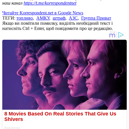
наш канал
https://t.me/korrespondentnet
Читайте Korrespondent.net в Google News
ТЕГИ:
топливо
,
АМКУ
,
штраф
,
АЗС
,
Группа Приват
Якщо ви помітили помилку, виділіть необхідний текст і
натисніть Ctrl + Enter, щоб повідомити про це редакцію.