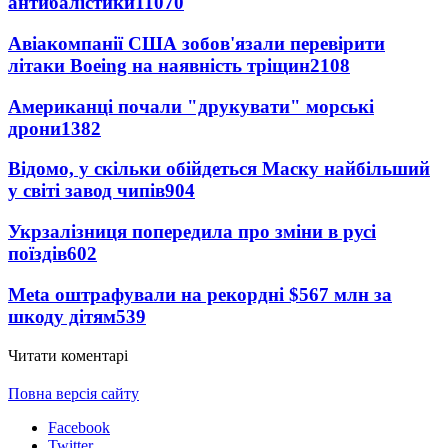
антибалістики
11070
Авіакомпанії США зобов'язали перевірити
літаки Boeing на наявність тріщин
2108
Американці почали "друкувати" морські
дрони
1382
Відомо, у скільки обійдеться Маску найбільший
у світі завод чипів
904
Укрзалізниця попередила про зміни в русі
поїздів
602
Meta оштрафували на рекордні $567 млн за
шкоду дітям
539
Читати коментарі
Повна версія сайту
Facebook
Twitter