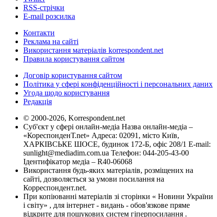
RSS-стрічки
E-mail розсилка
Контакти
Реклама на сайті
Використання матеріалів korrespondent.net
Правила користування сайтом
Договір користування сайтом
Політика у сфері конфіденційності і персональних даних
Угода щодо користування
Редакція
© 2000-2026, Korrespondent.net
Суб'єкт у сфері онлайн-медіа Назва онлайн-медіа –
«КореспонденТ.net» Адреса: 02091, місто Київ,
ХАРКІВСЬКЕ ШОСЕ, будинок 172-Б, офіс 208/1 E-mail:
sunlight@mediadim.com.ua
Телефон: 044-205-43-00
Ідентифікатор медіа – R40-06068
Використання будь-яких матеріалів, розміщених на
сайті, дозволяється за умови посилання на
Корреспондент.net.
При копіюванні матеріалів зі сторінки « Новини України
і світу» , для інтернет - видань - обов'язкове пряме
відкрите для пошукових систем гіперпосилання .