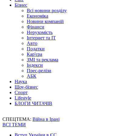
Бізнес
Всі новини розділу
Економіка
Новини компаній
Фінанси
Нерухомість
Інтернет та IT
Авто
Податки
Кар'єра
ЗМІ та реклама
Індекси
Прес-релізи
АБК
Наука
Шоу-бізнес
Спорт
Lifestyle
БЛОГИ ЧИТАЧІВ
СПЕЦТЕМА:
Війна в Ірані
ВСІ ТЕМИ
Вступ України в ЄС