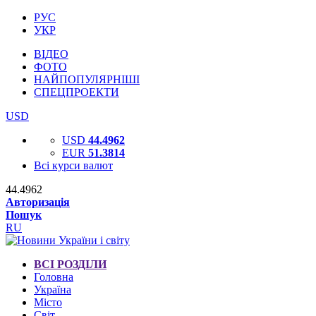
РУС
УКР
ВІДЕО
ФОТО
НАЙПОПУЛЯРНІШІ
СПЕЦПРОЕКТИ
USD
USD
44.4962
EUR
51.3814
Всі курси валют
44.4962
Авторизація
Пошук
RU
ВСІ РОЗДІЛИ
Головна
Україна
Місто
Світ