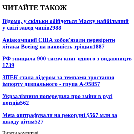
ЧИТАЙТЕ ТАКОЖ
Відомо, у скільки обійдеться Маску найбільший
у світі завод чипів
2988
Авіакомпанії США зобов'язали перевірити
літаки Boeing на наявність тріщин
1887
РФ знищила 900 тисяч книг одного з видавництв
1739
ЗПЕК стала лідером за темпами зростання
імпорту дизпального - група А-95
857
Укрзалізниця попередила про зміни в русі
поїздів
562
Meta оштрафували на рекордні $567 млн за
шкоду дітям
527
Читати коментарі