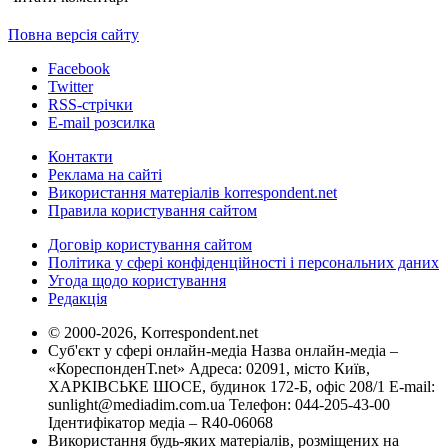
Повна версія сайту
Facebook
Twitter
RSS-стрічки
E-mail розсилка
Контакти
Реклама на сайті
Використання матеріалів korrespondent.net
Правила користування сайтом
Договір користування сайтом
Політика у сфері конфіденційності і персональних даних
Угода щодо користування
Редакція
© 2000-2026, Korrespondent.net
Суб'єкт у сфері онлайн-медіа Назва онлайн-медіа –
«КореспонденТ.net» Адреса: 02091, місто Київ,
ХАРКІВСЬКЕ ШОСЕ, будинок 172-Б, офіс 208/1 E-mail:
sunlight@mediadim.com.ua
Телефон: 044-205-43-00
Ідентифікатор медіа – R40-06068
Використання будь-яких матеріалів, розміщених на