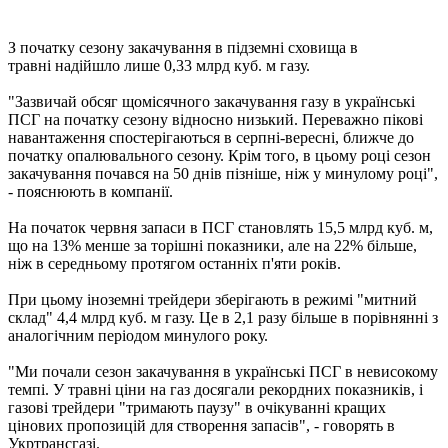
З початку сезону закачування в підземні сховища в
травні надійшло лише 0,33 млрд куб. м газу.
"Зазвичай обсяг щомісячного закачування газу в українські
ПСГ на початку сезону відносно низький. Переважно пікові
навантаження спостерігаються в серпні-вересні, ближче до
початку опалювального сезону. Крім того, в цьому році сезон
закачування почався на 50 днів пізніше, ніж у минулому році",
- пояснюють в компанії.
На початок червня запаси в ПСГ становлять 15,5 млрд куб. м,
що на 13% менше за торішні показники, але на 22% більше,
ніж в середньому протягом останніх п'яти років.
При цьому іноземні трейдери зберігають в режимі "митний
склад" 4,4 млрд куб. м газу. Це в 2,1 разу більше в порівнянні з
аналогічним періодом минулого року.
"Ми почали сезон закачування в українські ПСГ в невисокому
темпі. У травні ціни на газ досягали рекордних показників, і
газові трейдери "тримають паузу" в очікуванні кращих
цінових пропозицій для створення запасів", - говорять в
Укртрансгазі.