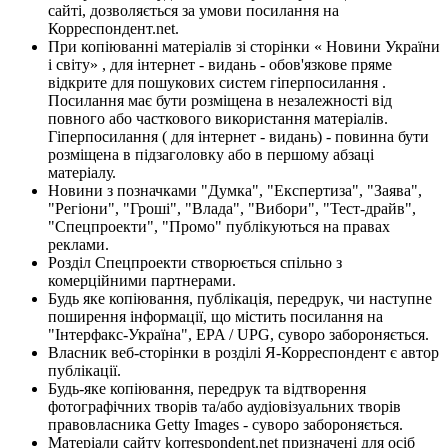
сайті, дозволяється за умови посилання на
Корреспондент.net.
При копіюванні матеріалів зі сторінки « Новини України
і світу» , для інтернет - видань - обов'язкове пряме
відкрите для пошукових систем гіперпосилання .
Посилання має бути розміщена в незалежності від
повного або часткового використання матеріалів.
Гіперпосилання ( для інтернет - видань) - повинна бути
розміщена в підзаголовку або в першому абзаці
матеріалу.
Новини з позначками "Думка", "Експертиза", "Заява",
"Регіони", "Гроші", "Влада", "Вибори", "Тест-драйв",
"Спецпроекти", "Промо" публікуються на правах
реклами.
Розділ Спецпроекти створюється спільно з
комерційними партнерами.
Будь яке копіювання, публікація, передрук, чи наступне
поширення інформації, що містить посилання на
"Інтерфакс-Україна", EPA / UPG, суворо забороняється.
Власник веб-сторінки в розділі Я-Корреспондент є автор
публікації.
Будь-яке копіювання, передрук та відтворення
фотографічних творів та/або аудіовізуальних творів
правовласника Getty Images - суворо забороняється.
Матеріали сайту korrespondent.net призначені для осіб