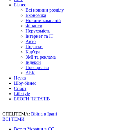
Бізнес
Всі новини розділу
Економіка
Новини компаній
Фінанси
Нерухомість
Інтернет та IT
Авто
Податки
Кар'єра
ЗМІ та реклама
Індекси
Прес-релізи
АБК
Наука
Шоу-бізнес
Спорт
Lifestyle
БЛОГИ ЧИТАЧІВ
СПЕЦТЕМА:
Війна в Ірані
ВСІ ТЕМИ
Вступ України в ЄС