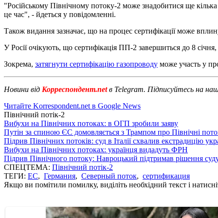
"Російському Північному потоку-2 може знадобитися ще кілька 
це час", - йдеться у повідомленні.
Також видання зазначає, що на процес сертифікації може вплин
У Росії очікують, що сертифікація ПП-2 завершиться до 8 січ
Зокрема,
затягнути сертифікацію газопроводу
може участь у пр
Новини від
Корреспондент.net
в Telegram. Підписуйтесь на на
Читайте Korrespondent.net в Google News
Північний потік-2
Вибухи на Північних потоках: в ОГП зробили заяву
Путін за спиною ЄС домовляється з Трампом про Північні пото
Підрив Північних потоків: суд в Італії схвалив екстрадицію укр
Вибухи на Північних потоках: українця видадуть ФРН
Підрив Північного потоку: Навроцький підтримав рішення суд
СПЕЦТЕМА:
Північний потік-2
ТЕГИ:
ЕС
,
Германия
,
Северный поток
,
сертификация
Якщо ви помітили помилку, виділіть необхідний текст і натисніт