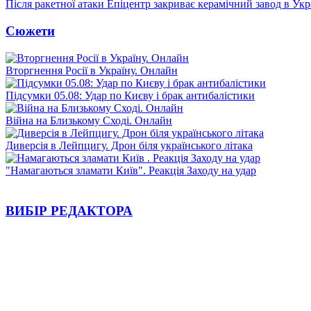
Після ракетної атаки Епіцентр закриває керамічний завод в Укр
Сюжети
Вторгнення Росії в Україну. Онлайн
Підсумки 05.08: Удар по Києву і брак антибалістики
Війна на Близькому Сході. Онлайн
Диверсія в Лейпцигу. Дрон біля українського літака
"Намагаються зламати Київ". Реакція Заходу на удар
ВИБІР РЕДАКТОРА