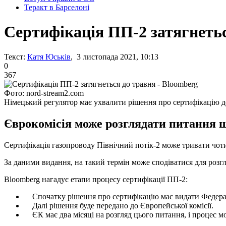
Теракт в Барселоні
Сертифікація ПП-2 затягнетьс
Текст:
Катя Юськів
, 3 листопада 2021, 10:13
0
367
Фото: nord-stream2.com
Німецький регулятор має ухвалити рішення про сертифікацію до
Єврокомісія може розглядати питання що
Сертифікація газопроводу Північний потік-2 може тривати чотир
За даними видання, на такий термін може сподіватися для розг
Bloomberg нагадує етапи процесу сертифікації ПП-2:
Спочатку рішення про сертифікацію має видати Федеральн
Далі рішення буде передано до Європейської комісії.
ЄК має два місяці на розгляд цього питання, і процес м