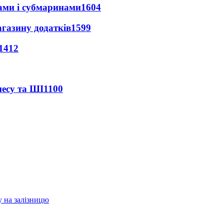
ами і субмаринами
1604
агазину додатків
1599
1412
несу та ШІ
1100
у на залізницю