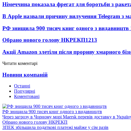
Німеччина показала фрегат для боротьби з ракет
В Apple назвали причину вилучення Telegram з м
РФ знищила 900 тисяч книг одного з видавництв
Обрано нового голову НКРЕКП
1213
Акції Amazon злетіли після прориву хмарного біз
Читати коментарі
Новини компаній
Останні
Популярні
Коментовані
РФ знищила 900 тисяч книг одного з видавництв
Через загрозу в Чорному морі Maersk перевів доставку в Україн
Обрано нового голову НКРЕКП
ЗПЕК збільшила податкові платежі майже у сім разів