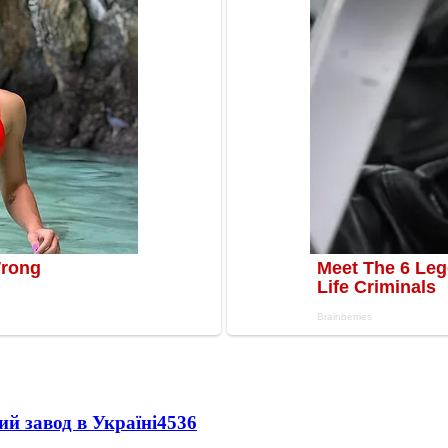
ий завод в Україні
4536