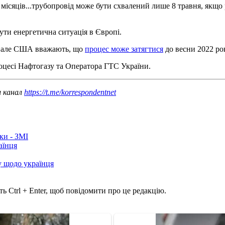
місяців...трубопровід може бути схвалений лише 8 травня, якщо 
ути енергетична ситуація в Європі.
ня, але США вважають, що
процес може затягтися
до весни 2022 ро
оцесі Нафтогазу та Оператора ГТС України.
ш канал
https://t.me/korrespondentnet
ки - ЗМІ
аїнця
у щодо українця
ь Ctrl + Enter, щоб повідомити про це редакцію.