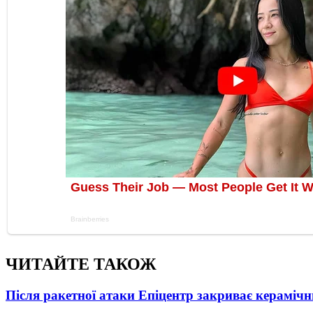
ЧИТАЙТЕ ТАКОЖ
Після ракетної атаки Епіцентр закриває керамічн