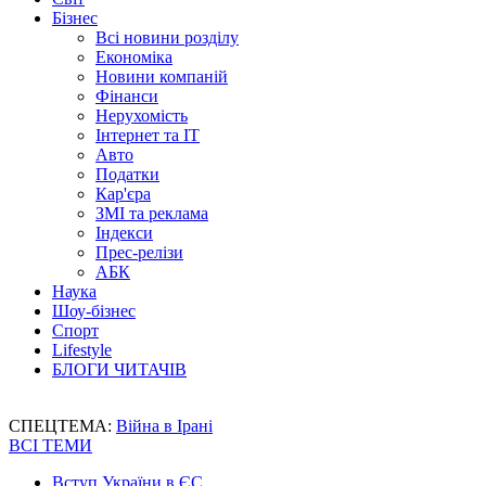
Бізнес
Всі новини розділу
Економіка
Новини компаній
Фінанси
Нерухомість
Інтернет та IT
Авто
Податки
Кар'єра
ЗМІ та реклама
Індекси
Прес-релізи
АБК
Наука
Шоу-бізнес
Спорт
Lifestyle
БЛОГИ ЧИТАЧІВ
СПЕЦТЕМА:
Війна в Ірані
ВСІ ТЕМИ
Вступ України в ЄС