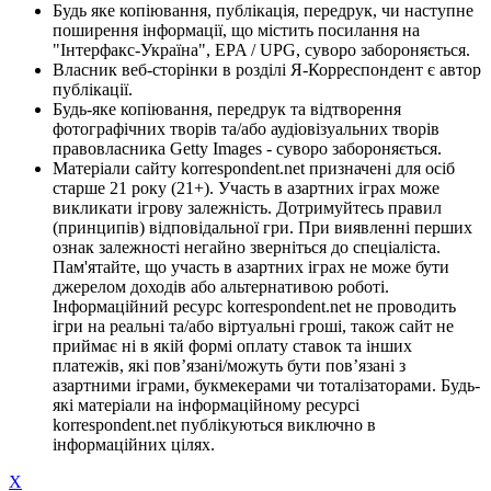
Будь яке копіювання, публікація, передрук, чи наступне
поширення інформації, що містить посилання на
"Інтерфакс-Україна", EPA / UPG, суворо забороняється.
Власник веб-сторінки в розділі Я-Корреспондент є автор
публікації.
Будь-яке копіювання, передрук та відтворення
фотографічних творів та/або аудіовізуальних творів
правовласника Getty Images - суворо забороняється.
Матеріали сайту korrespondent.net призначені для осіб
старше 21 року (21+). Участь в азартних іграх може
викликати ігрову залежність. Дотримуйтесь правил
(принципів) відповідальної гри. При виявленні перших
ознак залежності негайно зверніться до спеціаліста.
Пам'ятайте, що участь в азартних іграх не може бути
джерелом доходів або альтернативою роботі.
Інформаційний ресурс korrespondent.net не проводить
ігри на реальні та/або віртуальні гроші, також сайт не
приймає ні в якій формі оплату ставок та інших
платежів, які пов’язані/можуть бути пов’язані з
азартними іграми, букмекерами чи тоталізаторами. Будь-
які матеріали на інформаційному ресурсі
korrespondent.net публікуються виключно в
інформаційних цілях.
X