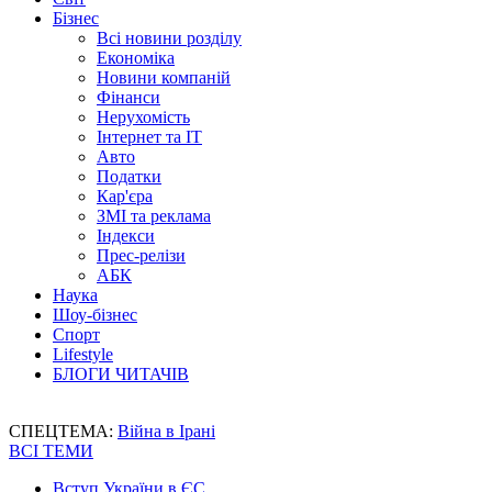
Бізнес
Всі новини розділу
Економіка
Новини компаній
Фінанси
Нерухомість
Інтернет та IT
Авто
Податки
Кар'єра
ЗМІ та реклама
Індекси
Прес-релізи
АБК
Наука
Шоу-бізнес
Спорт
Lifestyle
БЛОГИ ЧИТАЧІВ
СПЕЦТЕМА:
Війна в Ірані
ВСІ ТЕМИ
Вступ України в ЄС