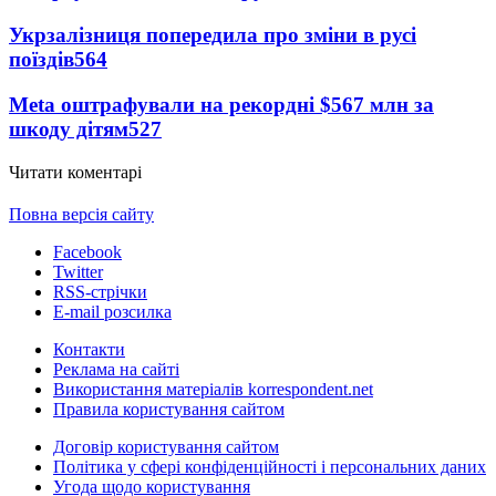
Укрзалізниця попередила про зміни в русі
поїздів
564
Meta оштрафували на рекордні $567 млн за
шкоду дітям
527
Читати коментарі
Повна версія сайту
Facebook
Twitter
RSS-стрічки
E-mail розсилка
Контакти
Реклама на сайті
Використання матеріалів korrespondent.net
Правила користування сайтом
Договір користування сайтом
Політика у сфері конфіденційності і персональних даних
Угода щодо користування