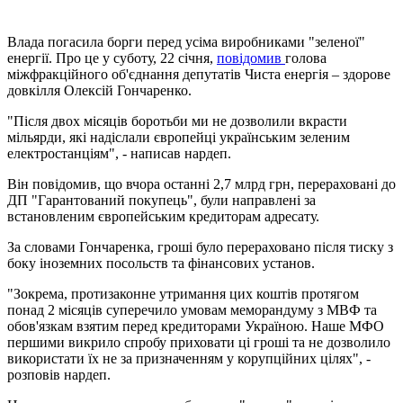
Влада погасила борги перед усіма виробниками "зеленої"
енергії. Про це у суботу, 22 січня,
повідомив
голова
міжфракційного об'єднання депутатів Чиста енергія – здорове
довкілля Олексій Гончаренко.
"Після двох місяців боротьби ми не дозволили вкрасти
мільярди, які надіслали європейці українським зеленим
електростанціям", - написав нардеп.
Він повідомив, що вчора останні 2,7 млрд грн, перераховані до
ДП "Гарантований покупець", були направлені за
встановленим європейським кредиторам адресату.
За словами Гончаренка, гроші було перераховано після тиску з
боку іноземних посольств та фінансових установ.
"Зокрема, протизаконне утримання цих коштів протягом
понад 2 місяців суперечило умовам меморандуму з МВФ та
обов'язкам взятим перед кредиторами Україною. Наше МФО
першими викрило спробу приховати ці гроші та не дозволило
використати їх не за призначенням у корупційних цілях", -
розповів нардеп.