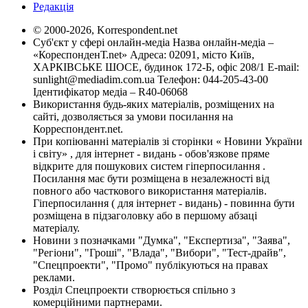
Редакція
© 2000-2026, Korrespondent.net
Суб'єкт у сфері онлайн-медіа Назва онлайн-медіа –
«КореспонденТ.net» Адреса: 02091, місто Київ,
ХАРКІВСЬКЕ ШОСЕ, будинок 172-Б, офіс 208/1 E-mail:
sunlight@mediadim.com.ua
Телефон: 044-205-43-00
Ідентифікатор медіа – R40-06068
Використання будь-яких матеріалів, розміщених на
сайті, дозволяється за умови посилання на
Корреспондент.net.
При копіюванні матеріалів зі сторінки « Новини України
і світу» , для інтернет - видань - обов'язкове пряме
відкрите для пошукових систем гіперпосилання .
Посилання має бути розміщена в незалежності від
повного або часткового використання матеріалів.
Гіперпосилання ( для інтернет - видань) - повинна бути
розміщена в підзаголовку або в першому абзаці
матеріалу.
Новини з позначками "Думка", "Експертиза", "Заява",
"Регіони", "Гроші", "Влада", "Вибори", "Тест-драйв",
"Спецпроекти", "Промо" публікуються на правах
реклами.
Розділ Спецпроекти створюється спільно з
комерційними партнерами.