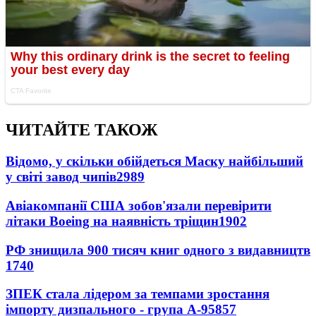
ЧИТАЙТЕ ТАКОЖ
Відомо, у скільки обійдеться Маску найбільший
у світі завод чипів
2989
Авіакомпанії США зобов'язали перевірити
літаки Boeing на наявність тріщин
1902
РФ знищила 900 тисяч книг одного з видавництв
1740
ЗПЕК стала лідером за темпами зростання
імпорту дизпального - група А-95
857