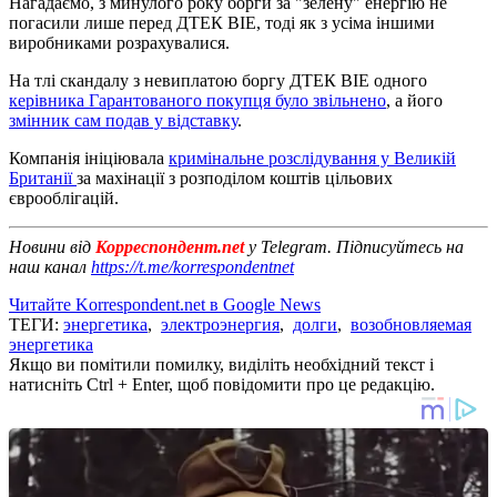
Нагадаємо, з минулого року борги за "зелену" енергію не
погасили лише перед ДТЕК ВІЕ, тоді як з усіма іншими
виробниками розрахувалися.
На тлі скандалу з невиплатою боргу ДТЕК ВІЕ одного
керівника Гарантованого покупця було звільнено
, а його
змінник сам подав у відставку
.
Компанія ініціювала
кримінальне розслідування у Великій
Британії
за махінації з розподілом коштів цільових
єврооблігацій.
Новини від
Корреспондент.net
у Telegram. Підписуйтесь на
наш канал
https://t.me/korrespondentnet
Читайте Korrespondent.net в Google News
ТЕГИ:
энергетика
,
электроэнергия
,
долги
,
возобновляемая
энергетика
Якщо ви помітили помилку, виділіть необхідний текст і
натисніть Ctrl + Enter, щоб повідомити про це редакцію.