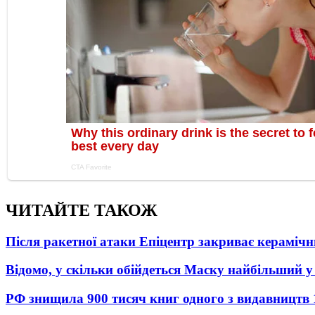
ЧИТАЙТЕ ТАКОЖ
Після ракетної атаки Епіцентр закриває керамічн
Відомо, у скільки обійдеться Маску найбільший у 
РФ знищила 900 тисяч книг одного з видавництв