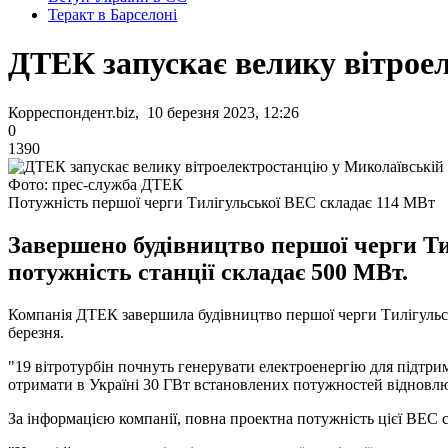
Теракт в Барселоні
ДТЕК запускає велику вітроел
Корреспондент.biz, 10 березня 2023, 12:26
0
1390
Фото: прес-служба ДТЕК
Потужність першої черги Тилігульської ВЕС складає 114 МВт
Завершено будівництво першої черги Ти
потужність станції складає 500 МВт.
Компанія ДТЕК завершила будівництво першої черги Тилігульсь
березня.
"19 вітротурбін почнуть генерувати електроенергію для підтрим
отримати в Україні 30 ГВт встановлених потужностей відновлюв
За інформацією компанії, повна проектна потужність цієї ВЕС 