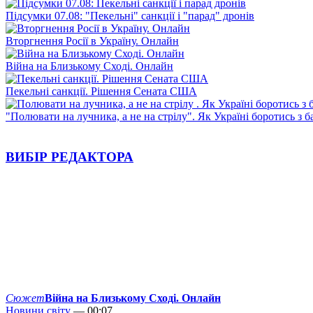
Підсумки 07.08: "Пекельні" санкції і "парад" дронів
Вторгнення Росії в Україну. Онлайн
Війна на Близькому Сході. Онлайн
Пекельні санкції. Рішення Сената США
"Полювати на лучника, а не на стрілу". Як Україні боротись з 
ВИБІР РЕДАКТОРА
Сюжет
Війна на Близькому Сході. Онлайн
Новини світу
— 00:07