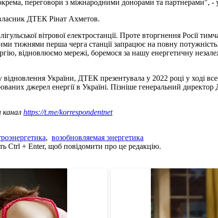
, зокрема, переговори з міжнародними донорами та партнерами", 
 власник ДТЕК Рінат Ахметов.
ілігульської вітрової електростанції. Проте вторгнення Росії тим
и тижнями перша черга станції запрацює на повну потужність. 
ргію, відновлюємо мережі, боремося за нашу енергетичну незалеж
у відновлення України, ДТЕК презентувала у 2022 році у ході вс
люваних джерел енергії в Україні. Пізніше генеральний директ
ш канал
https://t.me/korrespondentnet
троэнергетика
,
возобновляемая энергетика
ь Ctrl + Enter, щоб повідомити про це редакцію.