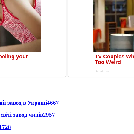
ий завод в Україні
4667
світі завод чипів
2957
1728