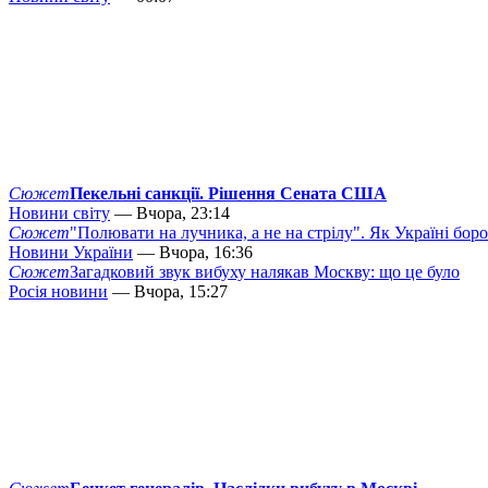
Сюжет
Пекельні санкції. Рішення Сената США
Новини світу
— Вчора, 23:14
Сюжет
"Полювати на лучника, а не на стрілу". Як Україні бор
Новини України
— Вчора, 16:36
Сюжет
Загадковий звук вибуху налякав Москву: що це було
Росія новини
— Вчора, 15:27