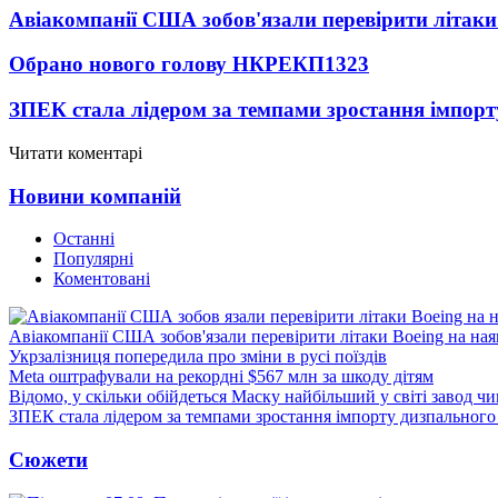
Авіакомпанії США зобов'язали перевірити літаки
Обрано нового голову НКРЕКП
1323
ЗПЕК стала лідером за темпами зростання імпорт
Читати коментарі
Новини компаній
Останні
Популярні
Коментовані
Авіакомпанії США зобов'язали перевірити літаки Boeing на ная
Укрзалізниця попередила про зміни в русі поїздів
Meta оштрафували на рекордні $567 млн за шкоду дітям
Відомо, у скільки обійдеться Маску найбільший у світі завод чи
ЗПЕК стала лідером за темпами зростання імпорту дизпального 
Сюжети