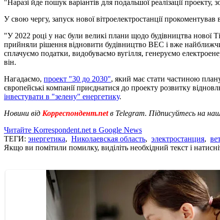
"Наразі йде пошук варіантів для подальшої реалізації проекту
У свою чергу, запуск нової вітроелектростанції прокоментував
"У 2022 році у нас були великі плани щодо будівництва нової Т
прийняли рішення відновити будівництво ВЕС і вже найближчим
сплачуємо податки, видобуваємо вугілля, генеруємо електроене
він.
Нагадаємо,
проект "30 до 2030"
, який має стати частиною план
європейські компанії приєднатися до проекту розвитку віднов
інвестувати в "зелену" енергетику
.
Новини від
Корреспондент.net
в Telegram. Підписуйтесь на на
Читайте Korrespondent.net в Google News
ТЕГИ:
энергетика
,
Николаевская область
,
электростанция
,
ве
Якщо ви помітили помилку, виділіть необхідний текст і натисніт