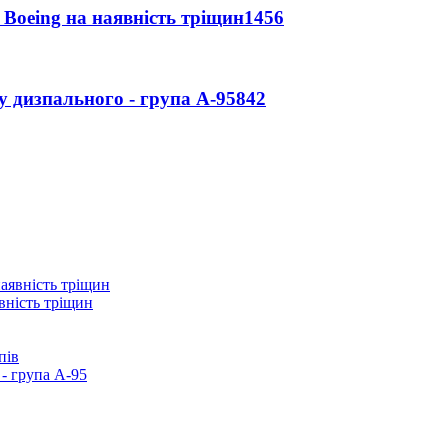
 Boeing на наявність тріщин
1456
у дизпального - група А-95
842
вність тріщин
пів
- група А-95