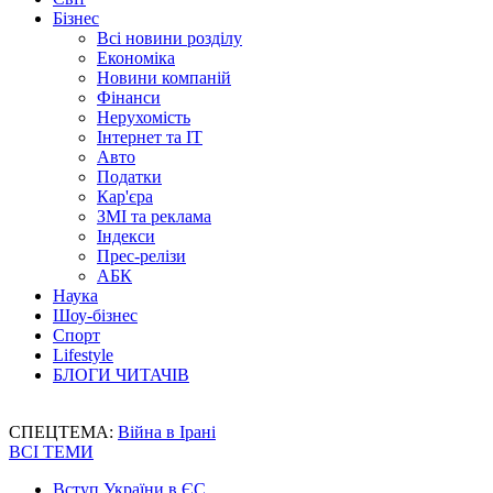
Бізнес
Всі новини розділу
Економіка
Новини компаній
Фінанси
Нерухомість
Інтернет та IT
Авто
Податки
Кар'єра
ЗМІ та реклама
Індекси
Прес-релізи
АБК
Наука
Шоу-бізнес
Спорт
Lifestyle
БЛОГИ ЧИТАЧІВ
СПЕЦТЕМА:
Війна в Ірані
ВСІ ТЕМИ
Вступ України в ЄС