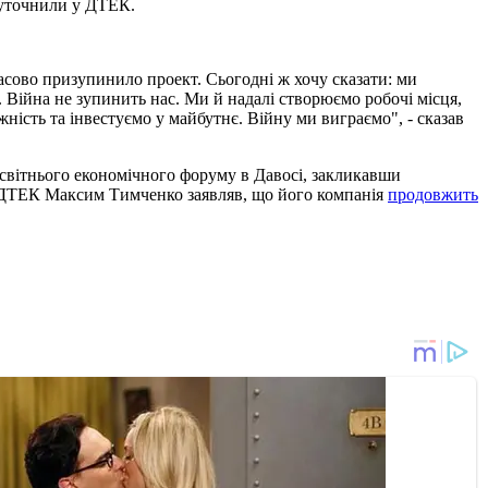
- уточнили у ДТЕК.
часово призупинило проект. Сьогодні ж хочу сказати: ми
Війна не зупинить нас. Ми й надалі створюємо робочі місця,
ність та інвестуємо у майбутнє. Війну ми виграємо", - сказав
есвітнього економічного форуму в Давосі, закликавши
ор ДТЕК Максим Тимченко заявляв, що його компанія
продовжить