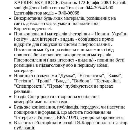
ХАРКІВСЬКЕ ШОСЕ, будинок 172-Б, офіс 208/1 E-mail:
sunlight@mediadim.com.ua
Телефон: 044-205-43-00
Ідентифікатор медіа – R40-06068
Використання будь-яких матеріалів, розміщених на
сайті, дозволяється за умови посилання на
Корреспондент.net.
При копіюванні матеріалів зі сторінки « Новини України
і світу» , для інтернет - видань - обов'язкове пряме
відкрите для пошукових систем гіперпосилання .
Посилання має бути розміщена в незалежності від
повного або часткового використання матеріалів.
Гіперпосилання ( для інтернет - видань) - повинна бути
розміщена в підзаголовку або в першому абзаці
матеріалу.
Новини з позначками "Думка", "Експертиза", "Заява",
"Регіони", "Гроші", "Влада", "Вибори", "Тест-драйв",
"Спецпроекти", "Промо" публікуються на правах
реклами.
Розділ Спецпроекти створюється спільно з
комерційними партнерами.
Будь яке копіювання, публікація, передрук, чи наступне
поширення інформації, що містить посилання на
"Інтерфакс-Україна", EPA / UPG, суворо забороняється.
Власник веб-сторінки в розділі Я-Корреспондент є автор
публікації.