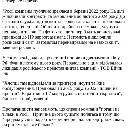
четвер, 28 березня.
"Росії компанія публічно зреклася в березні 2022 року. На ділі
ж добивали контракти та замовлення до лютого 2024 року. До
сьогодні служба підтримки та сервіси для клієнтів працювали
штатно, тепер – ні. Обновити драйвера не можна, усунути
неполадки також. На фото - те, що тепер бачать користувачі
при вході до НР support assistant. Натомість відключили
російський сайт автоматом перенаправляє на казахський", -
заявили росіяни.
У соцмережі додали, що останні поставки для замовників у
РФ були в лютому цього року. Паралельно з цим відбувалася
ліквідація російського представництва компанії - ТОВ Ейчпі
інк.
"Хлопці там відповідали за принтери, ноути та їхнє
обслуговування. Працювали з 2015 року, з 2022 "пішли на
простій". Втративши 1,7 млрд рублів, остаточно закрилися", -
йдеться в повідомленні.
Пропагандисти запевняють, що справи компанії "погані не
тільки в Росії". Причина цього буцімто полягаєа в тому, що
"продажі у світі падають через неоригінальні картриджі, яких
на ринку стає все більше".