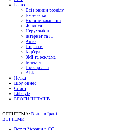
Бізнес
Всі новини розділу
Економіка
Новини компаній
Фінанси
Нерухомість
Інтернет та IT
Авто
Податки
Кар'єра
ЗМІ та реклама
Індекси
Прес-релізи
АБК
Наука
Шоу-бізнес
Спорт
Lifestyle
БЛОГИ ЧИТАЧІВ
СПЕЦТЕМА:
Війна в Ірані
ВСІ ТЕМИ
Вступ України в ЄС