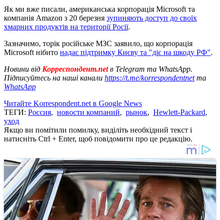
Як ми вже писали, американська корпорація Microsoft та
компанія Amazon з 20 березня
зупиняють доступ до своїх
хмарних продуктів на території Росії
.
Зазначимо, торік російське МЗС заявило, що корпорація
Microsoft нібито
надає підтримку Києву та "діє на шкоду РФ"
.
Новини від
Корреспондент.net
в Telegram та WhatsApp.
Підписуйтесь на наші канали
https://t.me/korrespondentnet
та
WhatsApp
Читайте Korrespondent.net в Google News
ТЕГИ:
Россия
,
новости компаний
,
рынок
,
Hewlett-Packard
,
уход
Якщо ви помітили помилку, виділіть необхідний текст і
натисніть Ctrl + Enter, щоб повідомити про це редакцію.