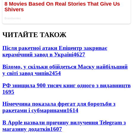
ЧИТАЙТЕ ТАКОЖ
Після ракетної атаки Епіцентр закриває
керамічний завод в Україні
4627
Відомо, у скільки обійдеться Маску найбільший
у світі завод чипів
2454
РФ знищила 900 тисяч книг одного з видавництв
1695
Німеччина показала фрегат для боротьби з
ракетами і субмаринами
1614
В Apple назвали причину вилучення Telegram з
магазину додатків
1607