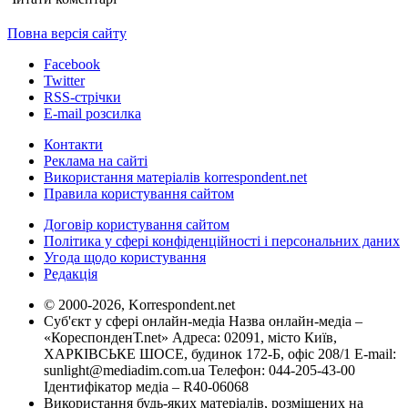
Повна версія сайту
Facebook
Twitter
RSS-стрічки
E-mail розсилка
Контакти
Реклама на сайті
Використання матеріалів korrespondent.net
Правила користування сайтом
Договір користування сайтом
Політика у сфері конфіденційності і персональних даних
Угода щодо користування
Редакція
© 2000-2026, Korrespondent.net
Суб'єкт у сфері онлайн-медіа Назва онлайн-медіа –
«КореспонденТ.net» Адреса: 02091, місто Київ,
ХАРКІВСЬКЕ ШОСЕ, будинок 172-Б, офіс 208/1 E-mail:
sunlight@mediadim.com.ua
Телефон: 044-205-43-00
Ідентифікатор медіа – R40-06068
Використання будь-яких матеріалів, розміщених на