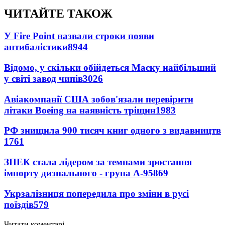
ЧИТАЙТЕ ТАКОЖ
У Fire Point назвали строки появи
антибалістики
8944
Відомо, у скільки обійдеться Маску найбільший
у світі завод чипів
3026
Авіакомпанії США зобов'язали перевірити
літаки Boeing на наявність тріщин
1983
РФ знищила 900 тисяч книг одного з видавництв
1761
ЗПЕК стала лідером за темпами зростання
імпорту дизпального - група А-95
869
Укрзалізниця попередила про зміни в русі
поїздів
579
Читати коментарі