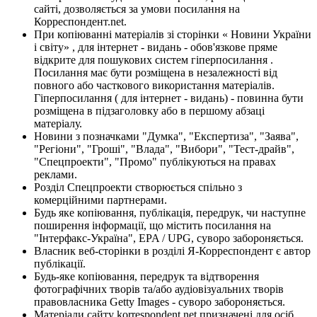
сайті, дозволяється за умови посилання на
Корреспондент.net.
При копіюванні матеріалів зі сторінки « Новини України
і світу» , для інтернет - видань - обов'язкове пряме
відкрите для пошукових систем гіперпосилання .
Посилання має бути розміщена в незалежності від
повного або часткового використання матеріалів.
Гіперпосилання ( для інтернет - видань) - повинна бути
розміщена в підзаголовку або в першому абзаці
матеріалу.
Новини з позначками "Думка", "Експертиза", "Заява",
"Регіони", "Гроші", "Влада", "Вибори", "Тест-драйв",
"Спецпроекти", "Промо" публікуються на правах
реклами.
Розділ Спецпроекти створюється спільно з
комерційними партнерами.
Будь яке копіювання, публікація, передрук, чи наступне
поширення інформації, що містить посилання на
"Інтерфакс-Україна", EPA / UPG, суворо забороняється.
Власник веб-сторінки в розділі Я-Корреспондент є автор
публікації.
Будь-яке копіювання, передрук та відтворення
фотографічних творів та/або аудіовізуальних творів
правовласника Getty Images - суворо забороняється.
Матеріали сайту korrespondent.net призначені для осіб