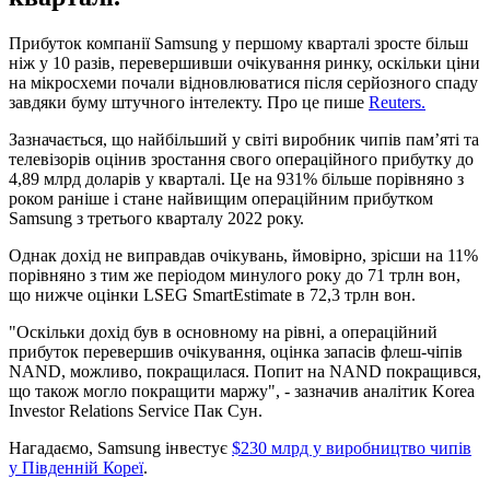
Прибуток компанії Samsung у першому кварталі зросте більш
ніж у 10 разів, перевершивши очікування ринку, оскільки ціни
на мікросхеми почали відновлюватися після серйозного спаду
завдяки буму штучного інтелекту. Про це пише
Reuters.
Зазначається, що найбільший у світі виробник чипів пам’яті та
телевізорів оцінив зростання свого операційного прибутку до
4,89 млрд доларів у кварталі. Це на 931% більше порівняно з
роком раніше і стане найвищим операційним прибутком
Samsung з третього кварталу 2022 року.
Однак дохід не виправдав очікувань, ймовірно, зрісши на 11%
порівняно з тим же періодом минулого року до 71 трлн вон,
що нижче оцінки LSEG SmartEstimate в 72,3 трлн вон.
"Оскільки дохід був в основному на рівні, а операційний
прибуток перевершив очікування, оцінка запасів флеш-чіпів
NAND, можливо, покращилася. Попит на NAND покращився,
що також могло покращити маржу", - зазначив аналітик Korea
Investor Relations Service Пак Сун.
Нагадаємо, Samsung інвестує
$230 млрд у виробництво чипів
у Південній Кореї
.