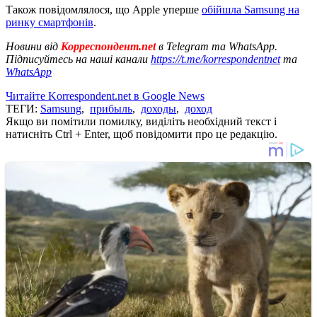
Також повідомлялося, що Apple уперше
обійшла Samsung на
ринку смартфонів
.
Новини від
Корреспондент.net
в Telegram та WhatsApp.
Підписуйтесь на наші канали
https://t.me/korrespondentnet
та
WhatsApp
Читайте Korrespondent.net в Google News
ТЕГИ:
Samsung
,
прибыль
,
доходы
,
доход
Якщо ви помітили помилку, виділіть необхідний текст і
натисніть Ctrl + Enter, щоб повідомити про це редакцію.