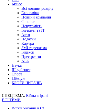
Бізнес
Всі новини розділу
Економіка
Новини компаній
Фінанси
Нерухомість
Інтернет та IT
Авто
Податки
Кар'єра
ЗМІ та реклама
Індекси
Прес-релізи
АБК
Наука
Шоу-бізнес
Спорт
Lifestyle
БЛОГИ ЧИТАЧІВ
СПЕЦТЕМА:
Війна в Ірані
ВСІ ТЕМИ
Вступ України в ЄС