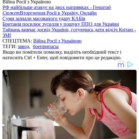
Війна Росії з Україною
РФ найбільше атакує на двох напрямках - Генштаб
Сюжет
Вторгнення Росії в Україну. Онлайн
Суми зазнали масованого удару КАБів
Британія посилює зусилля у пошуку ППО для України
Тайвань вивчає досвід України, готуючись дати відсіч Китаю -
ЗМІ
СПЕЦТЕМА:
Війна Росії з Україною
ТЕГИ:
завод
,
боеприпасы
Якщо ви помітили помилку, виділіть необхідний текст і
натисніть Ctrl + Enter, щоб повідомити про це редакцію.