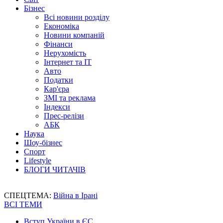
Бізнес
Всі новини розділу
Економіка
Новини компаній
Фінанси
Нерухомість
Інтернет та IT
Авто
Податки
Кар'єра
ЗМІ та реклама
Індекси
Прес-релізи
АБК
Наука
Шоу-бізнес
Спорт
Lifestyle
БЛОГИ ЧИТАЧІВ
СПЕЦТЕМА:
Війна в Ірані
ВСІ ТЕМИ
Вступ України в ЄС