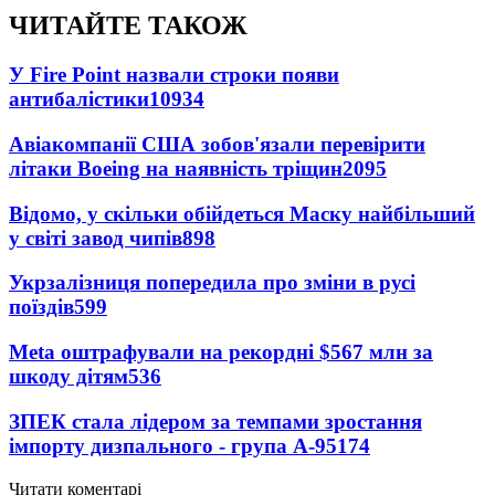
ЧИТАЙТЕ ТАКОЖ
У Fire Point назвали строки появи
антибалістики
10934
Авіакомпанії США зобов'язали перевірити
літаки Boeing на наявність тріщин
2095
Відомо, у скільки обійдеться Маску найбільший
у світі завод чипів
898
Укрзалізниця попередила про зміни в русі
поїздів
599
Meta оштрафували на рекордні $567 млн за
шкоду дітям
536
ЗПЕК стала лідером за темпами зростання
імпорту дизпального - група А-95
174
Читати коментарі