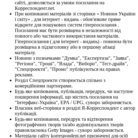
сайті, дозволяється за умови посилання на
Корреспондент.net.
При копіюванні матеріалів зі сторінки « Новини України
і світу» , для інтернет - видань - обов'язкове пряме
відкрите для пошукових систем гіперпосилання .
Посилання має бути розміщена в незалежності від
повного або часткового використання матеріалів.
Гіперпосилання ( для інтернет - видань) - повинна бути
розміщена в підзаголовку або в першому абзаці
матеріалу.
Новини з позначками "Думка", "Експертиза", "Заява",
"Регіони", "Гроші", "Влада", "Вибори", "Тест-драйв",
"Спецпроекти", "Промо" публікуються на правах
реклами.
Розділ Спецпроекти створюється спільно з
комерційними партнерами.
Будь яке копіювання, публікація, передрук, чи наступне
поширення інформації, що містить посилання на
"Інтерфакс-Україна", EPA / UPG, суворо забороняється.
Власник веб-сторінки в розділі Я-Корреспондент є автор
публікації.
Будь-яке копіювання, передрук та відтворення
фотографічних творів та/або аудіовізуальних творів
правовласника Getty Images - суворо забороняється.
Матеріали сайту korrespondent.net призначені для осіб