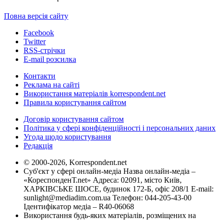
Повна версія сайту
Facebook
Twitter
RSS-стрічки
E-mail розсилка
Контакти
Реклама на сайті
Використання матеріалів korrespondent.net
Правила користування сайтом
Договір користування сайтом
Політика у сфері конфіденційності і персональних даних
Угода щодо користування
Редакція
© 2000-2026, Korrespondent.net
Суб'єкт у сфері онлайн-медіа Назва онлайн-медіа –
«КореспонденТ.net» Адреса: 02091, місто Київ,
ХАРКІВСЬКЕ ШОСЕ, будинок 172-Б, офіс 208/1 E-mail:
sunlight@mediadim.com.ua
Телефон: 044-205-43-00
Ідентифікатор медіа – R40-06068
Використання будь-яких матеріалів, розміщених на