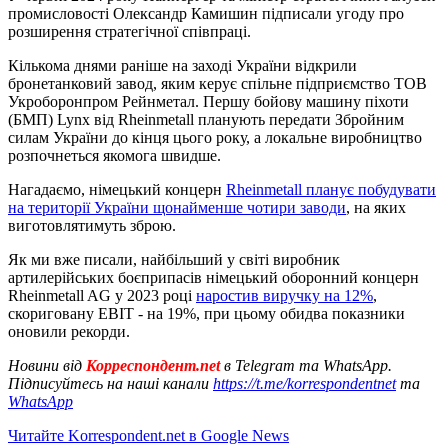
промисловості Олександр Камишин підписали угоду про
розширення стратегічної співпраці.
Кількома днями раніше на заході України відкрили
бронетанковий завод, яким керує спільне підприємство ТОВ
Укроборонпром Рейнметал. Першу бойову машину піхоти
(БМП) Lynx від Rheinmetall планують передати Збройним
силам України до кінця цього року, а локальне виробництво
розпочнеться якомога швидше.
Нагадаємо, німецький концерн
Rheinmetall планує побудувати
на території України щонайменше чотири заводи
, на яких
виготовлятимуть зброю.
Як ми вже писали, найбільший у світі виробник
артилерійських боєприпасів німецький оборонний концерн
Rheinmetall AG у 2023 році
наростив виручку на 12%
,
скориговану EBIT - на 19%, при цьому обидва показники
оновили рекорди.
Новини від
Корреспондент.net
в Telegram та WhatsApp.
Підписуйтесь на наші канали
https://t.me/korrespondentnet
та
WhatsApp
Читайте Korrespondent.net в Google News