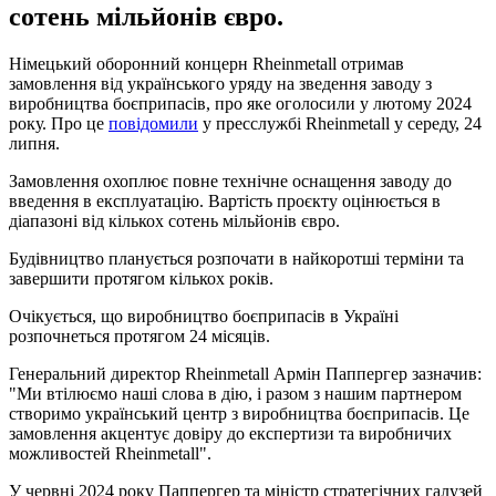
сотень мільйонів євро.
Німецький оборонний концерн Rheinmetall отримав
замовлення від українського уряду на зведення заводу з
виробництва боєприпасів, про яке оголосили у лютому 2024
року. Про це
повідомили
у пресслужбі Rheinmetall у середу, 24
липня.
Замовлення охоплює повне технічне оснащення заводу до
введення в експлуатацію. Вартість проєкту оцінюється в
діапазоні від кількох сотень мільйонів євро.
Будівництво планується розпочати в найкоротші терміни та
завершити протягом кількох років.
Очікується, що виробництво боєприпасів в Україні
розпочнеться протягом 24 місяців.
Генеральний директор Rheinmetall Армін Паппергер зазначив:
"Ми втілюємо наші слова в дію, і разом з нашим партнером
створимо український центр з виробництва боєприпасів. Це
замовлення акцентує довіру до експертизи та виробничих
можливостей Rheinmetall".
У червні 2024 року Паппергер та міністр стратегічних галузей