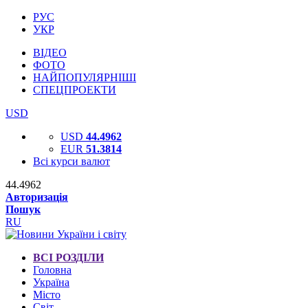
РУС
УКР
ВІДЕО
ФОТО
НАЙПОПУЛЯРНІШІ
СПЕЦПРОЕКТИ
USD
USD
44.4962
EUR
51.3814
Всі курси валют
44.4962
Авторизація
Пошук
RU
ВСІ РОЗДІЛИ
Головна
Україна
Місто
Світ