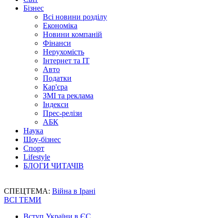
Бізнес
Всі новини розділу
Економіка
Новини компаній
Фінанси
Нерухомість
Інтернет та IT
Авто
Податки
Кар'єра
ЗМІ та реклама
Індекси
Прес-релізи
АБК
Наука
Шоу-бізнес
Спорт
Lifestyle
БЛОГИ ЧИТАЧІВ
СПЕЦТЕМА:
Війна в Ірані
ВСІ ТЕМИ
Вступ України в ЄС