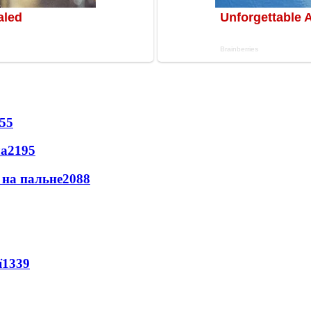
55
ла
2195
и на пальне
2088
ї
1339