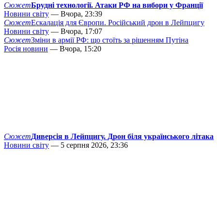
Сюжет
Брудні технології. Атаки РФ на вибори у Франції
Новини світу
— Вчора, 23:39
Сюжет
Ескалація для Європи. Російський дрон в Лейпцигу
Новини світу
— Вчора, 17:07
Сюжет
Зміни в армії РФ: що стоїть за рішенням Путіна
Росія новини
— Вчора, 15:20
Сюжет
Диверсія в Лейпцигу. Дрон біля українського літака
Новини світу
— 5 серпня 2026, 23:36