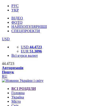
РУС
УКР
ВІДЕО
ФОТО
НАЙПОПУЛЯРНІШІ
СПЕЦПРОЕКТИ
USD
USD
44.4723
EUR
51.3096
Всі курси валют
44.4723
Авторизація
Пошук
RU
ВСІ РОЗДІЛИ
Головна
Україна
Місто
Світ