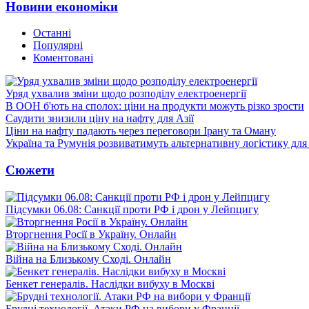
Новини економіки
Останні
Популярні
Коментовані
Уряд ухвалив зміни щодо розподілу електроенергії
В ООН б'ють на сполох: ціни на продукти можуть різко зрости
Саудити знизили ціну на нафту для Азії
Ціни на нафту падають через переговори Ірану та Оману
Україна та Румунія розвиватимуть альтернативну логістику для
Сюжети
Підсумки 06.08: Санкції проти РФ і дрон у Лейпцигу
Вторгнення Росії в Україну. Онлайн
Війна на Близькому Сході. Онлайн
Бенкет генералів. Наслідки вибуху в Москві
Брудні технології. Атаки РФ на вибори у Франції