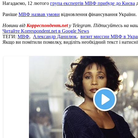
Нагадаємо, 12 лютого
група експертів МВФ прибуде до Києва
д
Раніше
МВФ назвав умови
відновлення фінансування України.
Новини від
Корреспондент.net
у Telegram. Підписуйтесь на на
Читайте Korrespondent.net в Google News
ТЕГИ:
МВФ
,
Александр Данилюк
,
визит миссии МВФ в Укра
Якщо ви помітили помилку, виділіть необхідний текст і натисніт