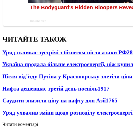
ЧИТАЙТЕ ТАКОЖ
Уряд скликає зустрічі з бізнесом після атаки РФ
28
Україна продала більше електроенергії, ніж купи
Після від’їзду Путіна у Красноярську злетіли цін
Нафта дешевшає третій день поспіль
1917
Саудити знизили ціну на нафту для Азії
1765
Уряд ухвалив зміни щодо розподілу електроенергі
Читати коментарі