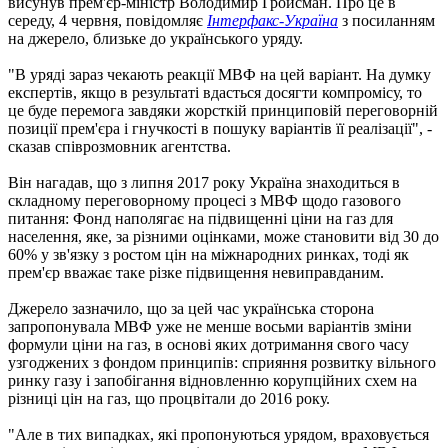
висунув прем'єр-міністр Володимир Гройсман. Про це в
середу, 4 червня, повідомляє
Інтерфакс-Україна
з посиланням
на джерело, близьке до українського уряду.
"В уряді зараз чекають реакції МВФ на цей варіант. На думку
експертів, якщо в результаті вдасться досягти компромісу, то
це буде перемога завдяки жорсткій принциповій переговорній
позиції прем'єра і гнучкості в пошуку варіантів її реалізації", -
сказав співрозмовник агентства.
Він нагадав, що з липня 2017 року Україна знаходиться в
складному переговорному процесі з МВФ щодо газового
питання: Фонд наполягає на підвищенні ціни на газ для
населення, яке, за різними оцінками, може становити від 30 до
60% у зв'язку з ростом цін на міжнародних ринках, тоді як
прем'єр вважає таке різке підвищення невиправданим.
Джерело зазначило, що за цей час українська сторона
запропонувала МВФ уже не менше восьми варіантів зміни
формули ціни на газ, в основі яких дотримання свого часу
узгоджених з фондом принципів: сприяння розвитку вільного
ринку газу і запобігання відновленню корупційних схем на
різниці цін на газ, що процвітали до 2016 року.
"Але в тих випадках, які пропонуються урядом, враховується