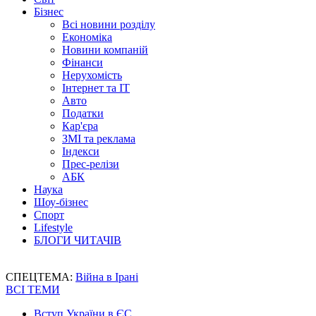
Бізнес
Всі новини розділу
Економіка
Новини компаній
Фінанси
Нерухомість
Інтернет та IT
Авто
Податки
Кар'єра
ЗМІ та реклама
Індекси
Прес-релізи
АБК
Наука
Шоу-бізнес
Спорт
Lifestyle
БЛОГИ ЧИТАЧІВ
СПЕЦТЕМА:
Війна в Ірані
ВСІ ТЕМИ
Вступ України в ЄС