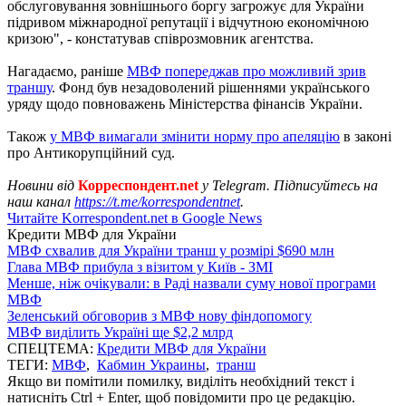
обслуговування зовнішнього боргу загрожує для України
підривом міжнародної репутації і відчутною економічною
кризою", - констатував співрозмовник агентства.
Нагадаємо, раніше
МВФ попереджав про можливий зрив
траншу
. Фонд був незадоволений рішеннями українського
уряду щодо повноважень Міністерства фінансів України.
Також
у МВФ вимагали змінити норму про апеляцію
в законі
про Антикорупційний суд.
Новини від
Корреспондент.net
у Telegram. Підписуйтесь на
наш канал
https://t.me/korrespondentnet
.
Читайте Korrespondent.net в Google News
Кредити МВФ для України
МВФ схвалив для України транш у розмірі $690 млн
Глава МВФ прибула з візитом у Київ - ЗМІ
Менше, ніж очікували: в Раді назвали суму нової програми
МВФ
Зеленський обговорив з МВФ нову фіндопомогу
МВФ виділить Україні ще $2,2 млрд
СПЕЦТЕМА:
Кредити МВФ для України
ТЕГИ:
МВФ
,
Кабмин Украины
,
транш
Якщо ви помітили помилку, виділіть необхідний текст і
натисніть Ctrl + Enter, щоб повідомити про це редакцію.