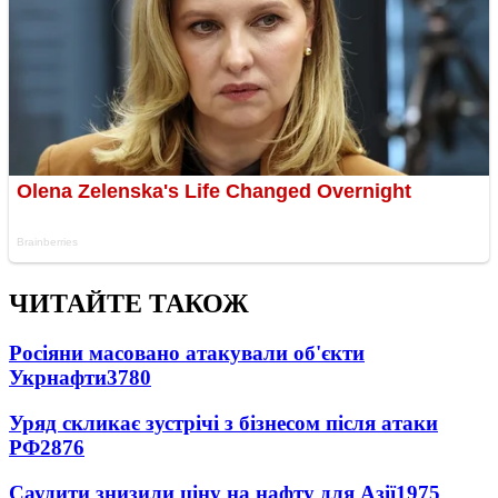
ЧИТАЙТЕ ТАКОЖ
Росіяни масовано атакували об'єкти
Укрнафти
3780
Уряд скликає зустрічі з бізнесом після атаки
РФ
2876
Саудити знизили ціну на нафту для Азії
1975