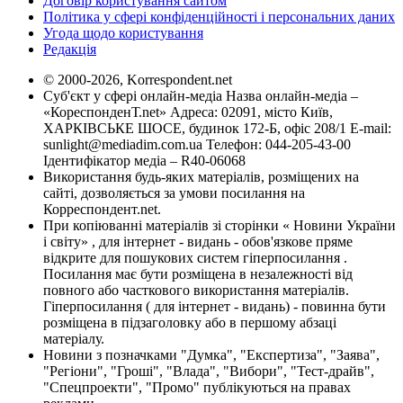
Договір користування сайтом
Політика у сфері конфіденційності і персональних даних
Угода щодо користування
Редакція
© 2000-2026, Korrespondent.net
Суб'єкт у сфері онлайн-медіа Назва онлайн-медіа –
«КореспонденТ.net» Адреса: 02091, місто Київ,
ХАРКІВСЬКЕ ШОСЕ, будинок 172-Б, офіс 208/1 E-mail:
sunlight@mediadim.com.ua
Телефон: 044-205-43-00
Ідентифікатор медіа – R40-06068
Використання будь-яких матеріалів, розміщених на
сайті, дозволяється за умови посилання на
Корреспондент.net.
При копіюванні матеріалів зі сторінки « Новини України
і світу» , для інтернет - видань - обов'язкове пряме
відкрите для пошукових систем гіперпосилання .
Посилання має бути розміщена в незалежності від
повного або часткового використання матеріалів.
Гіперпосилання ( для інтернет - видань) - повинна бути
розміщена в підзаголовку або в першому абзаці
матеріалу.
Новини з позначками "Думка", "Експертиза", "Заява",
"Регіони", "Гроші", "Влада", "Вибори", "Тест-драйв",
"Спецпроекти", "Промо" публікуються на правах