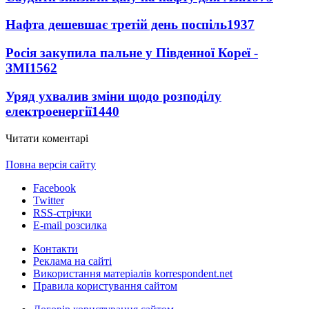
Нафта дешевшає третій день поспіль
1937
Росія закупила пальне у Південної Кореї -
ЗМІ
1562
Уряд ухвалив зміни щодо розподілу
електроенергії
1440
Читати коментарі
Повна версія сайту
Facebook
Twitter
RSS-стрічки
E-mail розсилка
Контакти
Реклама на сайті
Використання матеріалів korrespondent.net
Правила користування сайтом