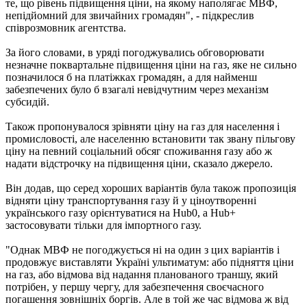
те, що рівень підвищення ціни, на якому наполягає МВФ,
непідйомний для звичайних громадян", - підкреслив
співрозмовник агентства.
За його словами, в уряді погоджувались обговорювати
незначне поквартальне підвищення ціни на газ, яке не сильно
позначилося б на платіжках громадян, а для найменш
забезпечених було б взагалі невідчутним через механізм
субсидій.
Також пропонувалося зрівняти ціну на газ для населення і
промисловості, але населенню встановити так звану пільгову
ціну на певний соціальний обсяг споживання газу або ж
надати відстрочку на підвищення ціни, сказало джерело.
Він додав, що серед хороших варіантів була також пропозиція
відняти ціну транспортування газу й у ціноутворенні
українського газу орієнтуватися на Hub0, а Hub+
застосовувати тільки для імпортного газу.
"Однак МВФ не погоджується ні на один з цих варіантів і
продовжує виставляти Україні ультиматум: або підняття ціни
на газ, або відмова від надання планованого траншу, який
потрібен, у першу чергу, для забезпечення своєчасного
погашення зовнішніх боргів. Але в той же час відмова ж від