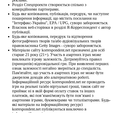
реклами.
Розділ Спецпроекти створюється спільно з
комерційними партнерами.
Будь яке копіювання, публікація, передрук, чи наступне
поширення інформації, що містить посилання на
"Інтерфакс-Україна", EPA / UPG, суворо забороняється.
Власник веб-сторінки в розділі Я-Корреспондент є автор
публікації.
Будь-яке копіювання, передрук та відтворення
фотографічних творів та/або аудіовізуальних творів
правовласника Getty Images - суворо забороняється.
Матеріали сайту korrespondent.net призначені для осіб
старше 21 року (21+). Участь в азартних іграх може
викликати ігрову залежність. Дотримуйтесь правил
(принципів) відповідальної гри. При виявленні перших
ознак залежності негайно зверніться до спеціаліста.
Пам'ятайте, що участь в азартних іграх не може бути
джерелом доходів або альтернативою роботі.
Інформаційний ресурс korrespondent.net не проводить
ігри на реальні та/або віртуальні гроші, також сайт не
приймає ні в якій формі оплату ставок та інших
платежів, які пов’язані/можуть бути пов’язані з
азартними іграми, букмекерами чи тоталізаторами. Будь-
які матеріали на інформаційному ресурсі
korrespondent.net публікуються виключно в