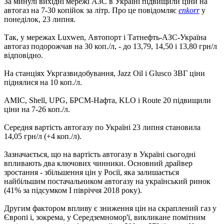
За минулі вихідні мережі АЗС в Україні підвищили ціни на
автогаз на 7-30 копійок за літр. Про це повідомляє
enkorr
у
понеділок, 23 липня.
Так, у мережах Luxwen, Автопорт і Татнефть-АЗС-Україна
автогаз подорожчав на 30 коп./л, - до 13,79, 14,50 і 13,80 грн/л
відповідно.
На станціях Укргазвидобування, Jazz Oil і Glusco ЗВГ ціни
піднялися на 10 коп./л.
AMIC, Shell, UPG, БРСМ-Нафта, KLO і Route 20 підвищили
ціни на 7-26 коп./л.
Середня вартість автогазу по Україні 23 липня становила
14,05 грн/л (+4 коп./л).
Зазначається, що на вартість автогазу в Україні сьогодні
впливають два ключових чинники. Основний драйвер
зростання - збільшення цін у Росії, яка залишається
найбільшим постачальником автогазу на український ринок
(41% за підсумком I півріччя 2018 року).
Другим фактором впливу є зниження цін на скраплений газ у
Європі і, зокрема, у Середземномор'ї, викликане помітним