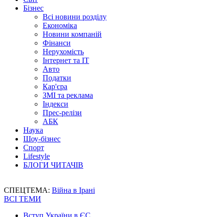
Бізнес
Всі новини розділу
Економіка
Новини компаній
Фінанси
Нерухомість
Інтернет та IT
Авто
Податки
Кар'єра
ЗМІ та реклама
Індекси
Прес-релізи
АБК
Наука
Шоу-бізнес
Спорт
Lifestyle
БЛОГИ ЧИТАЧІВ
СПЕЦТЕМА:
Війна в Ірані
ВСІ ТЕМИ
Вступ України в ЄС