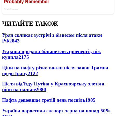
ЧИТАЙТЕ ТАКОЖ
Уряд скликає зустрічі з бізнесом після атаки
РФ
2843
Україна продала більше електроенергії, ніж
купила
2175
Ціни на нафту різко впали після заяви Трампа
щодо Ірану
2122
Після від’їзду Путіна у Красноярську злетіли
ціни на пальне
2080
Нафта дешевшає третій день поспіль
1905
Україна наростила експорт зерна на понад 50%