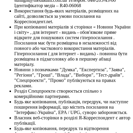
sunlight@mediadim.com.ua
Телефон: 044-205-43-00
Ідентифікатор медіа – R40-06068
Використання будь-яких матеріалів, розміщених на
сайті, дозволяється за умови посилання на
Корреспондент.net.
При копіюванні матеріалів зі сторінки « Новини України
і світу» , для інтернет - видань - обов'язкове пряме
відкрите для пошукових систем гіперпосилання .
Посилання має бути розміщена в незалежності від
повного або часткового використання матеріалів.
Гіперпосилання ( для інтернет - видань) - повинна бути
розміщена в підзаголовку або в першому абзаці
матеріалу.
Новини з позначками "Думка", "Експертиза", "Заява",
"Регіони", "Гроші", "Влада", "Вибори", "Тест-драйв",
"Спецпроекти", "Промо" публікуються на правах
реклами.
Розділ Спецпроекти створюється спільно з
комерційними партнерами.
Будь яке копіювання, публікація, передрук, чи наступне
поширення інформації, що містить посилання на
"Інтерфакс-Україна", EPA / UPG, суворо забороняється.
Власник веб-сторінки в розділі Я-Корреспондент є автор
публікації.
Будь-яке копіювання, передрук та відтворення