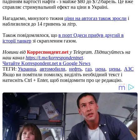
падінням вартості нафти - з майже $80 до $72/барель. Це вже
справляє стримувальний ефект на ціни в Україні.
Нагадаємо, минулого тижня
ціни на автогаз також зросли
і
наблизилися до 14 гривень за літр.
Також повідомлялося, що
в порт Одеси прибув другий в
історії танкер
зі скрапленим газом.
Новини від
Корреспондент.net
у Telegram. Підписуйтесь на
наш канал
https://t.me/korrespondentnet
.
Читайте Korrespondent.net в Google News
ТЕГИ:
Украина
,
автомобили
,
нефть
,
газ
,
цена
,
цены
,
АЗС
Якщо ви помітили помилку, виділіть необхідний текст і
натисніть Ctrl + Enter, щоб повідомити про це редакцію.