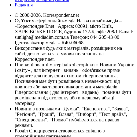
Редакція
© 2000-2026, Korrespondent.net
Суб'єкт у сфері онлайн-медіа Назва онлайн-медіа –
«КореспонденТ.net» Адреса: 02091, місто Київ,
ХАРКІВСЬКЕ ШОСЕ, будинок 172-Б, офіс 208/1 E-mail:
sunlight@mediadim.com.ua
Телефон: 044-205-43-00
Ідентифікатор медіа – R40-06068
Використання будь-яких матеріалів, розміщених на
сайті, дозволяється за умови посилання на
Корреспондент.net.
При копіюванні матеріалів зі сторінки « Новини України
і світу» , для інтернет - видань - обов'язкове пряме
відкрите для пошукових систем гіперпосилання .
Посилання має бути розміщена в незалежності від
повного або часткового використання матеріалів.
Гіперпосилання ( для інтернет - видань) - повинна бути
розміщена в підзаголовку або в першому абзаці
матеріалу.
Новини з позначками "Думка", "Експертиза", "Заява",
"Регіони", "Гроші", "Влада", "Вибори", "Тест-драйв",
"Спецпроекти", "Промо" публікуються на правах
реклами.
Розділ Спецпроекти створюється спільно з
комерційними партнерами.