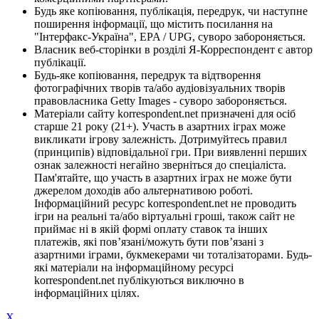
Будь яке копіювання, публікація, передрук, чи наступне
поширення інформації, що містить посилання на
"Інтерфакс-Україна", EPA / UPG, суворо забороняється.
Власник веб-сторінки в розділі Я-Корреспондент є автор
публікації.
Будь-яке копіювання, передрук та відтворення
фотографічних творів та/або аудіовізуальних творів
правовласника Getty Images - суворо забороняється.
Матеріали сайту korrespondent.net призначені для осіб
старше 21 року (21+). Участь в азартних іграх може
викликати ігрову залежність. Дотримуйтесь правил
(принципів) відповідальної гри. При виявленні перших
ознак залежності негайно зверніться до спеціаліста.
Пам'ятайте, що участь в азартних іграх не може бути
джерелом доходів або альтернативою роботі.
Інформаційний ресурс korrespondent.net не проводить
ігри на реальні та/або віртуальні гроші, також сайт не
приймає ні в якій формі оплату ставок та інших
платежів, які пов’язані/можуть бути пов’язані з
азартними іграми, букмекерами чи тоталізаторами. Будь-
які матеріали на інформаційному ресурсі
korrespondent.net публікуються виключно в
інформаційних цілях.
X