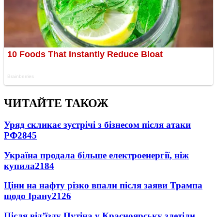
ЧИТАЙТЕ ТАКОЖ
Уряд скликає зустрічі з бізнесом після атаки
РФ
2845
Україна продала більше електроенергії, ніж
купила
2184
Ціни на нафту різко впали після заяви Трампа
щодо Ірану
2126
Після від’їзду Путіна у Красноярську злетіли