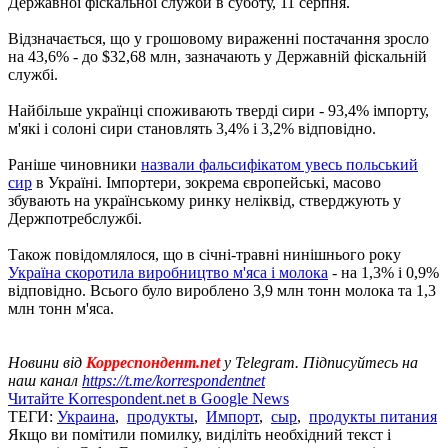
Державної фіскальної служби в суботу, 11 серпня.
Відзначається, що у грошовому вираженні постачання зросло
на 43,6% - до $32,68 млн, зазначають у Державній фіскальній
службі.
Найбільше українці споживають тверді сири - 93,4% імпорту,
м'які і солоні сири становлять 3,4% і 3,2% відповідно.
Раніше чиновники
назвали фальсифікатом увесь польський
сир
в Україні. Імпортери, зокрема європейські, масово
збувають на українському ринку неліквід, стверджують у
Держпотребслужбі.
Також повідомлялося, що в січні-травні нинішнього року
Україна скоротила виробництво м'яса і молока
- на 1,3% і 0,9%
відповідно. Всього було вироблено 3,9 млн тонн молока та 1,3
млн тонн м'яса.
Новини від
Корреспондент.net
у Telegram. Підписуйтесь на
наш канал
https://t.me/korrespondentnet
Читайте Korrespondent.net в Google News
ТЕГИ:
Украина
,
продукты
,
Импорт
,
сыр
,
продукты питания
Якщо ви помітили помилку, виділіть необхідний текст і