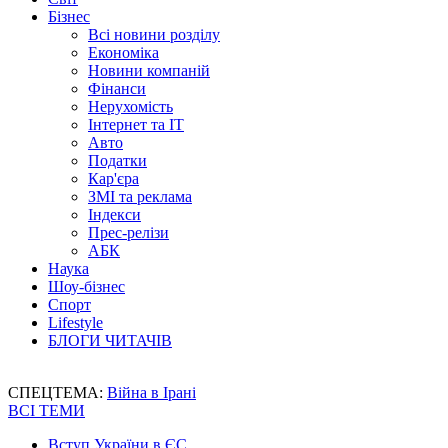
Бізнес
Всі новини розділу
Економіка
Новини компаній
Фінанси
Нерухомість
Інтернет та IT
Авто
Податки
Кар'єра
ЗМІ та реклама
Індекси
Прес-релізи
АБК
Наука
Шоу-бізнес
Спорт
Lifestyle
БЛОГИ ЧИТАЧІВ
СПЕЦТЕМА:
Війна в Ірані
ВСІ ТЕМИ
Вступ України в ЄС