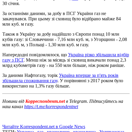
30 січня.
За останніми даними, за добу в ПСГ України газ не
закачувався. При цьому зі сховищ було відібрано майже 84
млн куб. м газу.
Також в Україну за добу надійшло з Європи понад 10 млн
кубів газу: зі Словаччини - 7,16 млн куб. м, з Угорщини - 2,08
млн куб. м, з Польщі - 1,30 млн куб. м газу.
Напередодні повідомлялося, що
Україна різко збільшила відбір
газу з ПСГ
. Менш ніж за місяць зі сховищ викачали понад 2,3
млрд кубометрів газу - на 550 млн більше, ніж роком раніше.
За даними Нафтогазу, торік
Україна вперше за п'ять років
збільшила споживання газу
. У порівнянні з 2017 роком було
використано на 1,3% газу більше.
Новини від
Корреспондент.net
в Telegram. Підписуйтесь на
наш канал
https://t.me/korrespondentnet
Читайте Korrespondent.net в Google News
ТЕГИ:
Украина
,
газ
,
хранилище
,
хранилища
,
Укртрансгаз