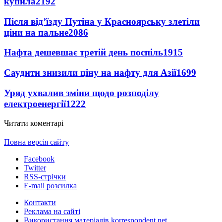
купила
2192
Після від’їзду Путіна у Красноярську злетіли
ціни на пальне
2086
Нафта дешевшає третій день поспіль
1915
Саудити знизили ціну на нафту для Азії
1699
Уряд ухвалив зміни щодо розподілу
електроенергії
1222
Читати коментарі
Повна версія сайту
Facebook
Twitter
RSS-стрічки
E-mail розсилка
Контакти
Реклама на сайті
Використання матеріалів korrespondent.net