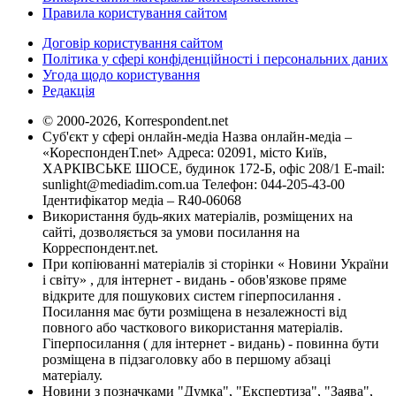
Правила користування сайтом
Договір користування сайтом
Політика у сфері конфіденційності і персональних даних
Угода щодо користування
Редакція
© 2000-2026, Korrespondent.net
Суб'єкт у сфері онлайн-медіа Назва онлайн-медіа –
«КореспонденТ.net» Адреса: 02091, місто Київ,
ХАРКІВСЬКЕ ШОСЕ, будинок 172-Б, офіс 208/1 E-mail:
sunlight@mediadim.com.ua
Телефон: 044-205-43-00
Ідентифікатор медіа – R40-06068
Використання будь-яких матеріалів, розміщених на
сайті, дозволяється за умови посилання на
Корреспондент.net.
При копіюванні матеріалів зі сторінки « Новини України
і світу» , для інтернет - видань - обов'язкове пряме
відкрите для пошукових систем гіперпосилання .
Посилання має бути розміщена в незалежності від
повного або часткового використання матеріалів.
Гіперпосилання ( для інтернет - видань) - повинна бути
розміщена в підзаголовку або в першому абзаці
матеріалу.
Новини з позначками "Думка", "Експертиза", "Заява",