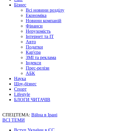
Бізнес
Всі новини розділу
Економіка
Новини компаній
Фінанси
Нерухомість
Інтернет та IT
Авто
Податки
Кар'єра
ЗМІ та реклама
Індекси
Прес-релізи
АБК
Наука
Шоу-бізнес
Спорт
Lifestyle
БЛОГИ ЧИТАЧІВ
СПЕЦТЕМА:
Війна в Ірані
ВСІ ТЕМИ
Вступ України в ЄС