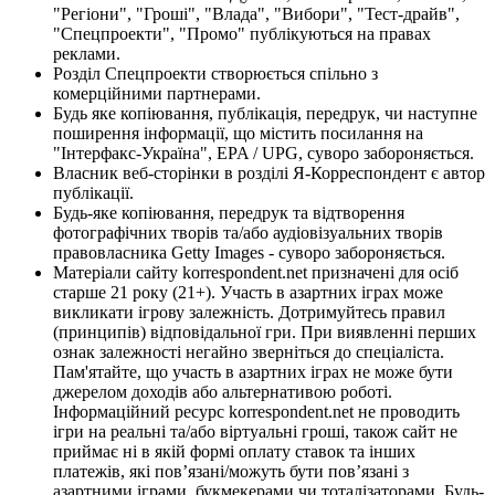
"Регіони", "Гроші", "Влада", "Вибори", "Тест-драйв",
"Спецпроекти", "Промо" публікуються на правах
реклами.
Розділ Спецпроекти створюється спільно з
комерційними партнерами.
Будь яке копіювання, публікація, передрук, чи наступне
поширення інформації, що містить посилання на
"Інтерфакс-Україна", EPA / UPG, суворо забороняється.
Власник веб-сторінки в розділі Я-Корреспондент є автор
публікації.
Будь-яке копіювання, передрук та відтворення
фотографічних творів та/або аудіовізуальних творів
правовласника Getty Images - суворо забороняється.
Матеріали сайту korrespondent.net призначені для осіб
старше 21 року (21+). Участь в азартних іграх може
викликати ігрову залежність. Дотримуйтесь правил
(принципів) відповідальної гри. При виявленні перших
ознак залежності негайно зверніться до спеціаліста.
Пам'ятайте, що участь в азартних іграх не може бути
джерелом доходів або альтернативою роботі.
Інформаційний ресурс korrespondent.net не проводить
ігри на реальні та/або віртуальні гроші, також сайт не
приймає ні в якій формі оплату ставок та інших
платежів, які пов’язані/можуть бути пов’язані з
азартними іграми, букмекерами чи тоталізаторами. Будь-