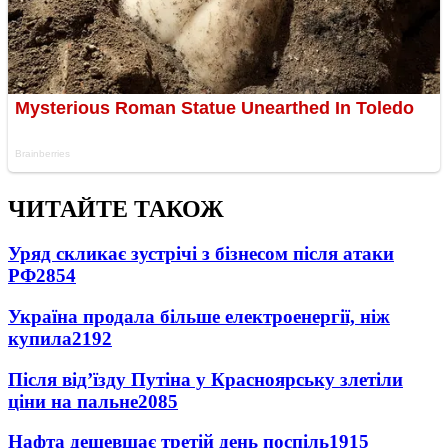
ЧИТАЙТЕ ТАКОЖ
Уряд скликає зустрічі з бізнесом після атаки
РФ
2854
Україна продала більше електроенергії, ніж
купила
2192
Після від’їзду Путіна у Красноярську злетіли
ціни на пальне
2085
Нафта дешевшає третій день поспіль
1915