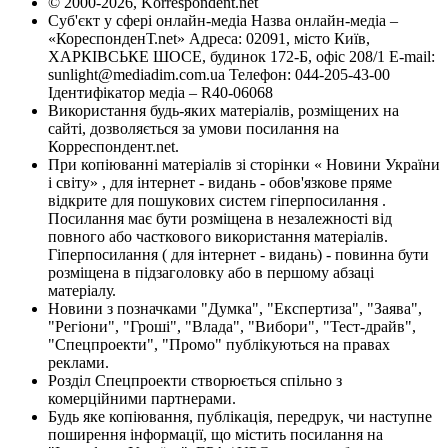
© 2000-2026, Korrespondent.net
Суб'єкт у сфері онлайн-медіа Назва онлайн-медіа –
«КореспонденТ.net» Адреса: 02091, місто Київ,
ХАРКІВСЬКЕ ШОСЕ, будинок 172-Б, офіс 208/1 E-mail:
sunlight@mediadim.com.ua
Телефон: 044-205-43-00
Ідентифікатор медіа – R40-06068
Використання будь-яких матеріалів, розміщених на
сайті, дозволяється за умови посилання на
Корреспондент.net.
При копіюванні матеріалів зі сторінки « Новини України
і світу» , для інтернет - видань - обов'язкове пряме
відкрите для пошукових систем гіперпосилання .
Посилання має бути розміщена в незалежності від
повного або часткового використання матеріалів.
Гіперпосилання ( для інтернет - видань) - повинна бути
розміщена в підзаголовку або в першому абзаці
матеріалу.
Новини з позначками "Думка", "Експертиза", "Заява",
"Регіони", "Гроші", "Влада", "Вибори", "Тест-драйв",
"Спецпроекти", "Промо" публікуються на правах
реклами.
Розділ Спецпроекти створюється спільно з
комерційними партнерами.
Будь яке копіювання, публікація, передрук, чи наступне
поширення інформації, що містить посилання на