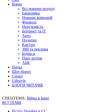
Бізнес
Всі новини розділу
Економіка
Новини компаній
Фінанси
Нерухомість
Інтернет та IT
Авто
Податки
Кар'єра
ЗМІ та реклама
Індекси
Прес-релізи
АБК
Наука
Шоу-бізнес
Спорт
Lifestyle
БЛОГИ ЧИТАЧІВ
СПЕЦТЕМА:
Війна в Ірані
ВСІ ТЕМИ
Вступ України в ЄС