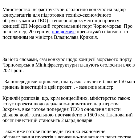
Міністерство інфраструктури оголосило конкурс на відбір
консультантів для підготовки техніко-економічного
обґрунтування (ТЕО) і тендерної документації проекту
концесії ДП Морський торговельний порт Чорноморськ. Про
це в четвер, 20 серпня,
повідомляє
прес-служба відомства з
посиланням на міністра Владислава Криклія.
За його словами, сам конкурс щодо концесії морського порту
Чорноморськ в Мінінфраструктури планують оголосити вже в
2021 році.
"За попередніми оцінками, плануємо залучити більше 150 млн
гривень інвестицій в цей проект", - зазначив міністр.
Криклій розповів, що, крім концесійних, міністерство також
готує проекти щодо державно-приватного партнерства.
Зокрема, вже готове попереднє ТЕО з оновлення шести
ділянок доріг загальною протяжністю в 1500 км. Планований
обсяг інвестицій становить 2 млрд доларів.
Також вже готове попереднє техніко-економічне
обґрунтування проектів з державно-приватного партнерства