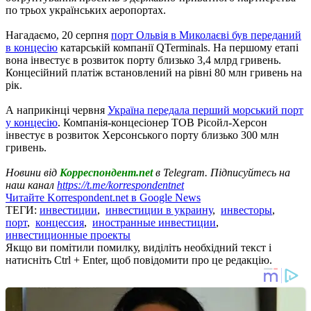
по трьох українських аеропортах.
Нагадаємо, 20 серпня
порт Ольвія в Миколаєві був переданий
в концесію
катарській компанії QTerminals. На першому етапі
вона інвестує в розвиток порту близько 3,4 млрд гривень.
Концесійний платіж встановлений на рівні 80 млн гривень на
рік.
А наприкінці червня
Україна передала перший морський порт
у концесію
. Компанія-концесіонер ТОВ Рісойл-Херсон
інвестує в розвиток Херсонського порту близько 300 млн
гривень.
Новини від
Корреспондент.net
в Telegram. Підписуйтесь на
наш канал
https://t.me/korrespondentnet
Читайте Korrespondent.net в Google News
ТЕГИ:
инвестиции
,
инвестиции в украину
,
инвесторы
,
порт
,
концессия
,
иностранные инвестиции
,
инвестиционные проекты
Якщо ви помітили помилку, виділіть необхідний текст і
натисніть Ctrl + Enter, щоб повідомити про це редакцію.