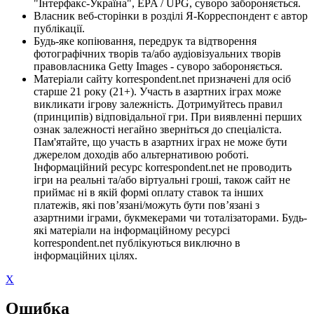
"Інтерфакс-Україна", EPA / UPG, суворо забороняється.
Власник веб-сторінки в розділі Я-Корреспондент є автор
публікації.
Будь-яке копіювання, передрук та відтворення
фотографічних творів та/або аудіовізуальних творів
правовласника Getty Images - суворо забороняється.
Матеріали сайту korrespondent.net призначені для осіб
старше 21 року (21+). Участь в азартних іграх може
викликати ігрову залежність. Дотримуйтесь правил
(принципів) відповідальної гри. При виявленні перших
ознак залежності негайно зверніться до спеціаліста.
Пам'ятайте, що участь в азартних іграх не може бути
джерелом доходів або альтернативою роботі.
Інформаційний ресурс korrespondent.net не проводить
ігри на реальні та/або віртуальні гроші, також сайт не
приймає ні в якій формі оплату ставок та інших
платежів, які пов’язані/можуть бути пов’язані з
азартними іграми, букмекерами чи тоталізаторами. Будь-
які матеріали на інформаційному ресурсі
korrespondent.net публікуються виключно в
інформаційних цілях.
X
Ошибка