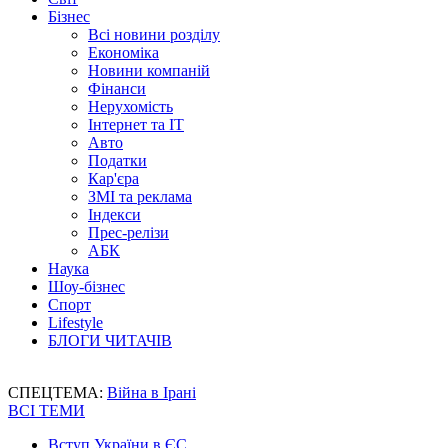
Бізнес
Всі новини розділу
Економіка
Новини компаній
Фінанси
Нерухомість
Інтернет та IT
Авто
Податки
Кар'єра
ЗМІ та реклама
Індекси
Прес-релізи
АБК
Наука
Шоу-бізнес
Спорт
Lifestyle
БЛОГИ ЧИТАЧІВ
СПЕЦТЕМА:
Війна в Ірані
ВСІ ТЕМИ
Вступ України в ЄС