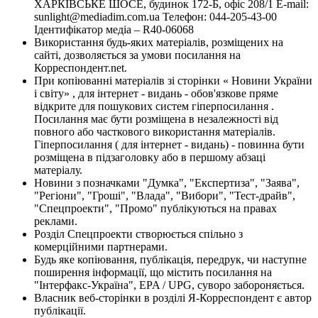
ХАРКІВСЬКЕ ШОСЕ, будинок 172-Б, офіс 208/1 E-mail:
sunlight@mediadim.com.ua
Телефон: 044-205-43-00
Ідентифікатор медіа – R40-06068
Використання будь-яких матеріалів, розміщених на
сайті, дозволяється за умови посилання на
Корреспондент.net.
При копіюванні матеріалів зі сторінки « Новини України
і світу» , для інтернет - видань - обов'язкове пряме
відкрите для пошукових систем гіперпосилання .
Посилання має бути розміщена в незалежності від
повного або часткового використання матеріалів.
Гіперпосилання ( для інтернет - видань) - повинна бути
розміщена в підзаголовку або в першому абзаці
матеріалу.
Новини з позначками "Думка", "Експертиза", "Заява",
"Регіони", "Гроші", "Влада", "Вибори", "Тест-драйв",
"Спецпроекти", "Промо" публікуються на правах
реклами.
Розділ Спецпроекти створюється спільно з
комерційними партнерами.
Будь яке копіювання, публікація, передрук, чи наступне
поширення інформації, що містить посилання на
"Інтерфакс-Україна", EPA / UPG, суворо забороняється.
Власник веб-сторінки в розділі Я-Корреспондент є автор
публікації.