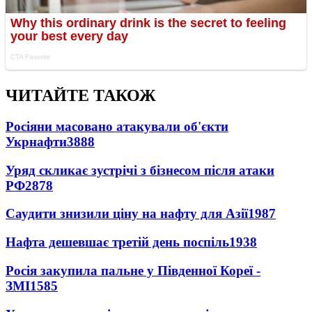
ЧИТАЙТЕ ТАКОЖ
Росіяни масовано атакували об'єкти
Укрнафти
3888
Уряд скликає зустрічі з бізнесом після атаки
РФ
2878
Саудити знизили ціну на нафту для Азії
1987
Нафта дешевшає третій день поспіль
1938
Росія закупила пальне у Південної Кореї -
ЗМІ
1585