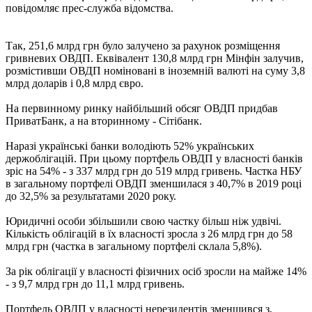
повідомляє прес-служба відомства.
Так, 251,6 млрд грн було залучено за рахунок розміщення
гривневих ОВДП. Еквівалент 130,8 млрд грн Мінфін залучив,
розмістивши ОВДП номіновані в іноземній валюті на суму 3,8
млрд доларів і 0,8 млрд євро.
На первинному ринку найбільший обсяг ОВДП придбав
ПриватБанк, а на вторинному - Сітібанк.
Наразі українські банки володіють 52% українських
держоблігацій. При цьому портфель ОВДП у власності банків
зріс на 54% - з 337 млрд грн до 519 млрд гривень. Частка НБУ
в загальному портфелі ОВДП зменшилася з 40,7% в 2019 році
до 32,5% за результатами 2020 року.
Юридичні особи збільшили свою частку більш ніж удвічі.
Кількість облігацій в їх власності зросла з 26 млрд грн до 58
млрд грн (частка в загальному портфелі склала 5,8%).
За рік облігації у власності фізичних осіб зросли на майже 14%
- з 9,7 млрд грн до 11,1 млрд гривень.
Портфель ОВДП у власності нерезидентів зменшився з,