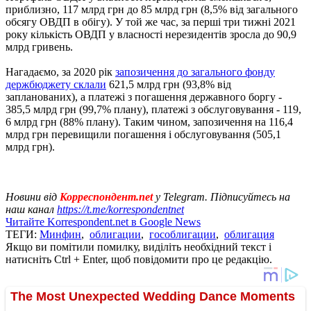
приблизно, 117 млрд грн до 85 млрд грн (8,5% від загального
обсягу ОВДП в обігу). У той же час, за перші три тижні 2021
року кількість ОВДП у власності нерезидентів зросла до 90,9
млрд гривень.
Нагадаємо, за 2020 рік
запозичення до загального фонду
держбюджету склали
621,5 млрд грн (93,8% від
запланованих), а платежі з погашення державного боргу -
385,5 млрд грн (99,7% плану), платежі з обслуговування - 119,
6 млрд грн (88% плану). Таким чином, запозичення на 116,4
млрд грн перевищили погашення і обслуговування (505,1
млрд грн).
Новини від
Корреспондент.net
у Telegram. Підписуйтесь на
наш канал
https://t.me/korrespondentnet
Читайте Korrespondent.net в Google News
ТЕГИ:
Минфин
,
облигации
,
гособлигации
,
облигация
Якщо ви помітили помилку, виділіть необхідний текст і
натисніть Ctrl + Enter, щоб повідомити про це редакцію.