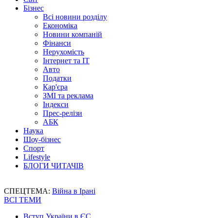
Бізнес
Всі новини розділу
Економіка
Новини компаній
Фінанси
Нерухомість
Інтернет та IT
Авто
Податки
Кар'єра
ЗМІ та реклама
Індекси
Прес-релізи
АБК
Наука
Шоу-бізнес
Спорт
Lifestyle
БЛОГИ ЧИТАЧІВ
СПЕЦТЕМА:
Війна в Ірані
ВСІ ТЕМИ
Вступ України в ЄС