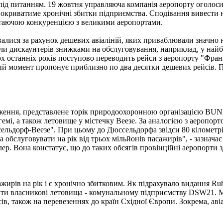
під питанням. 19 жовтня управляюча компанія аеропорту оголоси
окриватиме хронічні збитки підприємства. Сподівання вивести 
стаючою конкуренцією з великими аеропортами.
ивалися за рахунок дешевих авіаліній, яких приваблювали значно 
ючи дискаунтерів знижками на обслуговування, наприклад, у найб
ькох останніх років поступово переводить рейси з аеропорту "Фр
ний момент пропонує приблизно по два десятки дешевих рейсів.
ження, представлене торік природоохоронною організацією BUND
мі, а також летовище у містечку Веезе. За аналогією з аеропорт
ельдорф-Веезе". При цьому до Дюссельдорфа звідси 80 кілометрі
а обслуговувати на рік від трьох мільйонів пасажирів", - зазна
ер. Вона констатує, що до таких обсягів провінційні аеропорти 
ирів на рік і є хронічно збитковим. Як підрахувало видання Ruhr 
вати власникові летовища - комунальному підприємству DSW21. М
в, також на перевезеннях до країн Східної Європи. Зокрема, авіак