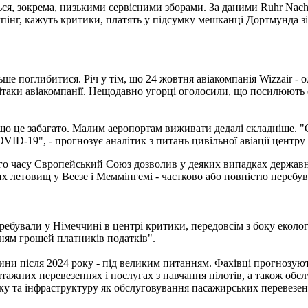
я, зокрема, низькими сервісними зборами. За даними Ruhr Nachri
пінг, кажуть критики, платять у підсумку мешканці Дортмунда зі
е поглибитися. Річ у тім, що 24 жовтня авіакомпанія Wizzair - 
літаки авіакомпанії. Нещодавно угорці оголосили, що посилюють с
 що це забагато. Малим аеропортам виживати дедалі складніше. 
ID-19", - прогнозує аналітик з питань цивільної авіації центру
ого часу Європейський Союз дозволив у деяких випадках державн
их летовищ у Веезе і Меммінгемі - частково або повністю перебу
ебували у Німеччині в центрі критики, передовсім з боку еколог
ням грошей платників податків".
ни після 2024 року - під великим питанням. Фахівці прогнозують
тажних перевезеннях і послугах з навчання пілотів, а також обсл
ку та інфраструктуру як обслуговування пасажирських перевезен