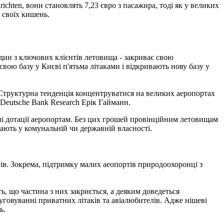
chten, вони становлять 7,23 євро з пасажира, тоді як у великих
 своїх кишень.
один з ключових клієнтів летовища - закриває свою
вою базу у Києві п'ятьма літаками і відкривають нову базу у
"Структурна тенденція концентруватися на великих аеропортах
 Deutsche Bank Research Ерік Гайманн.
і дотації аеропортам. Без цих грошей провінційним летовищам
вають у комунальній чи державній власності.
ів. Зокрема, підтримку малих аеопортів природоохоронці з
, що частина з них закриється, а деяким доведеться
уговуванні приватних літаків та авіалюбителів. Адже нішеві
ь.