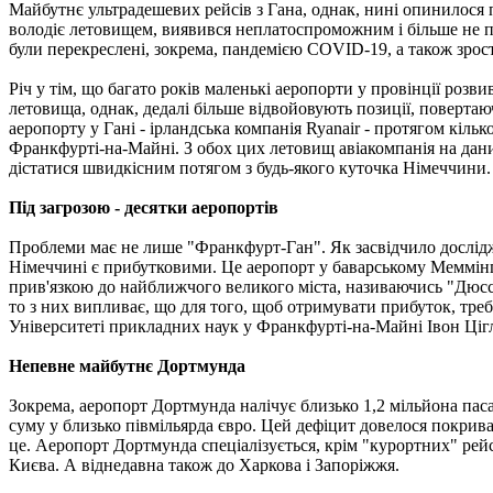
Майбутнє ультрадешевих рейсів з Гана, однак, нині опинилося 
володіє летовищем, виявився неплатоспроможним і більше не п
були перекреслені, зокрема, пандемією COVID-19, а також зро
Річ у тім, що багато років маленькі аеропорти у провінції розв
летовища, однак, дедалі більше відвойовують позиції, поверта
аеропорту у Гані - ірландська компанія Ryanair - протягом кіл
Франкфурті-на-Майні. З обох цих летовищ авіакомпанія на да
дістатися швидкісним потягом з будь-якого куточка Німеччини.
Під загрозою - десятки аеропортів
Проблеми має не лише "Франкфурт-Ган". Як засвідчило дослід
Німеччині є прибутковими. Це аеропорт у баварському Меммінге
прив'язкою до найближчого великого міста, називаючись "Дюсс
то з них випливає, що для того, щоб отримувати прибуток, треб
Університеті прикладних наук у Франкфурті-на-Майні Івон Цігл
Непевне майбутнє Дортмунда
Зокрема, аеропорт Дортмунда налічує близько 1,2 мільйона пасаж
суму у близько півмільярда євро. Цей дефіцит довелося покри
це. Аеропорт Дортмунда спеціалізується, крім "курортних" рейсі
Києва. А віднедавна також до Харкова і Запоріжжя.