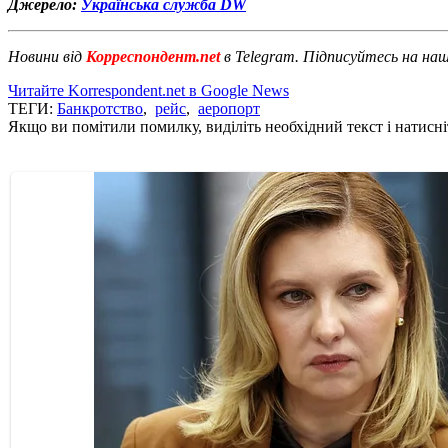
Джерело:
Українська служба DW
Новини від
Корреспондент.net
в Telegram. Підписуйтесь на на
Читайте Korrespondent.net в Google News
ТЕГИ:
Банкротство
,
рейс
,
аеропорт
Якщо ви помітили помилку, виділіть необхідний текст і натисніт