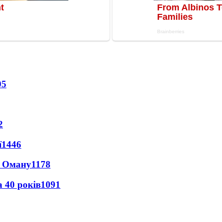
05
2
ї
1446
а Оману
1178
 40 років
1091