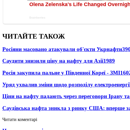
ЧИТАЙТЕ ТАКОЖ
Росіяни масовано атакували об'єкти Укрнафти
39
Саудити знизили ціну на нафту для Азії
1989
Росія закупила пальне у Південної Кореї - ЗМІ
160
Уряд ухвалив зміни щодо розподілу електроенергі
Ціни на нафту падають через переговори Ірану т
Саудівська нафта зникла з ринку США: вперше за
Читати коментарі