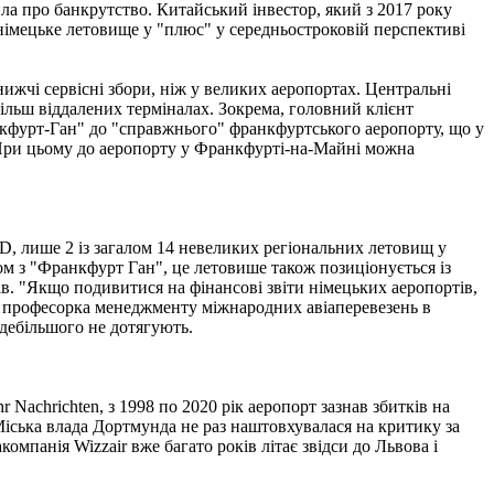
ла про банкрутство. Китайський інвестор, який з 2017 року
німецьке летовище у "плюс" у середньостроковій перспективі
нижчі сервісні збори, ніж у великих аеропортах. Центральні
ільш віддалених терміналах. Зокрема, головний клієнт
анкфурт-Ган" до "справжнього" франкфуртського аеропорту, що у
 При цьому до аеропорту у Франкфурті-на-Майні можна
, лише 2 із загалом 14 невеликих регіональних летовищ у
ом з "Франкфурт Ган", це летовише також позиціонується із
в. "Якщо подивитися на фінансові звіти німецьких аеропортів,
чає професорка менеджменту міжнародних авіаперевезень в
здебільшого не дотягують.
Nachrichten, з 1998 по 2020 рік аеропорт зазнав збитків на
іська влада Дортмунда не раз наштовхувалася на критику за
омпанія Wizzair вже багато років літає звідси до Львова і