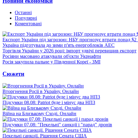
Новини економіки
Останні
Популярні
Коментовані
Експорт України під загрозою: НБУ прогнозує втрати понад $2
Україна підготувала до зими п'ять енергоблоків АЕС
Торгівля України у 2026 році: імпорт удвічі перевищив експорт
Росіяни масовано атакували об'єкти Укрнафти
Росія закупила пальне у Південної Кореї - ЗМІ
Сюжети
Вторгнення Росії в Україну. Онлайн
Підсумки 08.08: Patriot буде і мінус два НПЗ
Війна на Близькому Сході. Онлайн
Підсумки 07.08: "Пекельні" санкції і "парад" дронів
Пекельні санкції. Рішення Сената США