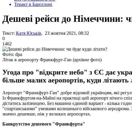
Теракт в Барселоні
Дешеві рейси до Німеччини: чи
Текст:
Катя Юськів
, 23 жовтня 2021, 08:32
0
1462
Фото: dpa
Літак в аеропорту Франкфурт-Ган (архівне фото)
Угода про "відкрите небо" з ЄС дає укр
більше малих аеропортів, куди літають 
Аеропорт "Франкфурт-Ган" добре відомий українцям, які регуля
Із Франкфуртом-на-Майні на практиці цей аеропорт нічого спільн
дістатись залізницею. Без машини єдиний варіант - кілька годи
"спартанськими" умовами колишнього військового аеродрома. З
значно дешевше, ніж у великих аеропортах.
Банкрутство дешевого "Франкфурта"