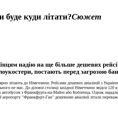
 буде куди літати?
Сюжет
аїнцям надію на ще більше дешевих рейсів
лоукостери, постають перед загрозою ба
рно літають до Німеччини. Рейсами дешевих авіаліній з України 
ого не має. До ділової столиці західної Німеччини звідси 120 кі
н автобусом з Франкфурта-на-Майні або Кобленца. Однак ощадливі
 аеропорту "Франкфурт-Ган" дешевими авіалінії літали переважно