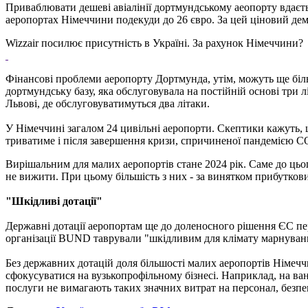
Приваблювати дешеві авіалінії дортмундському аеопорту вдаєтьс
аеропортах Німеччини подекуди до 26 євро. За цей ціновий дем
Wizzair посилює присутність в Україні. За рахунок Німеччини?
Фінансові проблеми аеропорту Дортмунда, утім, можуть ще більш
дортмундську базу, яка обслуговувала на постійній основі три 
Львові, де обслуговуватимуться два літаки.
У Німеччині загалом 24 цивільні аеропорти. Скептики кажуть,
триватиме і після завершення кризи, спричиненої пандемією COV
Вирішальним для малих аеропортів стане 2024 рік. Саме до ць
не вижити. При цьому більшість з них - за винятком прибутков
"Шкідливі дотації"
Державні дотації аеропортам ще до доленосного рішення ЄС пер
організації BUND таврували "шкідливим для клімату марнуван
Без державних дотацій доля більшості малих аеропортів Німеччи
сфокусуватися на вузькопрофільному бізнесі. Наприклад, на ван
послуги не вимагають таких значних витрат на персонал, безпе