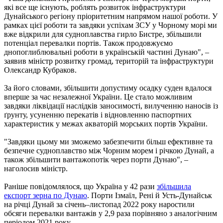
які все ще існують, роблять розвиток інфраструктури
Дунайського регіону пріоритетним напрямом нашої роботи. У
рамках цієї роботи та завдяки успіхам ЗСУ у Чорному морі ми
вже відкрили для судноплавства гирло Бистре, збільшили
потенціал перевалки портів. Також продовжуємо
днопоглиблювальні роботи в українській частині Дунаю", –
заявив міністр розвитку громад, територій та інфраструктури
Олександр Кубраков.
За його словами, збільшити допустиму осадку суден вдалося
вперше за час незалежної України. Це стало можливим
завдяки ліквідації наслідків заносимості, вилученню наносів із
ґрунту, усуненню перекатів і відновленню паспортних
характеристик у межах акваторій морських портів України.
"Завдяки цьому ми зможемо забезпечити більш ефективне та
безпечне судноплавство між Чорним морем і річкою Дунай, а
також збільшити вантажопотік через порти Дунаю", –
наголосив міністр.
Раніше повідомлялося, що Україна у 42 рази
збільшила
експорт зерна по Дунаю
. Порти Ізмаїл, Рені й Усть-Дунайськ
на річці Дунай за січень–листопад 2022 року наростили
обсяги перевалки вантажів у 2,9 раза порівняно з аналогічним
періодом 2021 року.