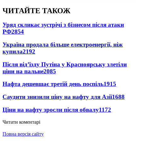
ЧИТАЙТЕ ТАКОЖ
Уряд скликає зустрічі з бізнесом після атаки
РФ
2854
Україна продала більше електроенергії, ніж
купила
2192
Після від’їзду Путіна у Красноярську злетіли
ціни на пальне
2085
Нафта дешевшає третій день поспіль
1915
Саудити знизили ціну на нафту для Азії
1688
Ціни на нафту зросли після обвалу
1172
Читати коментарі
Повна версія сайту