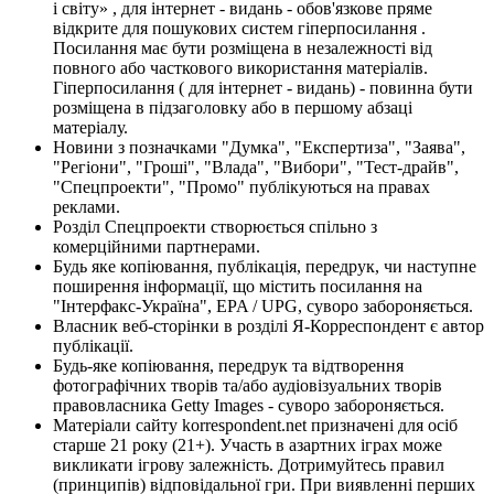
і світу» , для інтернет - видань - обов'язкове пряме
відкрите для пошукових систем гіперпосилання .
Посилання має бути розміщена в незалежності від
повного або часткового використання матеріалів.
Гіперпосилання ( для інтернет - видань) - повинна бути
розміщена в підзаголовку або в першому абзаці
матеріалу.
Новини з позначками "Думка", "Експертиза", "Заява",
"Регіони", "Гроші", "Влада", "Вибори", "Тест-драйв",
"Спецпроекти", "Промо" публікуються на правах
реклами.
Розділ Спецпроекти створюється спільно з
комерційними партнерами.
Будь яке копіювання, публікація, передрук, чи наступне
поширення інформації, що містить посилання на
"Інтерфакс-Україна", EPA / UPG, суворо забороняється.
Власник веб-сторінки в розділі Я-Корреспондент є автор
публікації.
Будь-яке копіювання, передрук та відтворення
фотографічних творів та/або аудіовізуальних творів
правовласника Getty Images - суворо забороняється.
Матеріали сайту korrespondent.net призначені для осіб
старше 21 року (21+). Участь в азартних іграх може
викликати ігрову залежність. Дотримуйтесь правил
(принципів) відповідальної гри. При виявленні перших