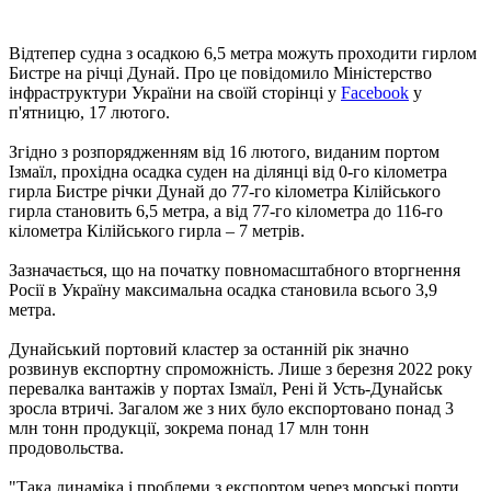
Відтепер судна з осадкою 6,5 метра можуть проходити гирлом
Бистре на річці Дунай. Про це повідомило Міністерство
інфраструктури України на своїй сторінці у
Facebook
у
п'ятницю, 17 лютого.
Згідно з розпорядженням від 16 лютого, виданим портом
Ізмаїл, прохідна осадка суден на ділянці від 0-го кілометра
гирла Бистре річки Дунай до 77-го кілометра Кілійського
гирла становить 6,5 метра, а від 77-го кілометра до 116-го
кілометра Кілійського гирла – 7 метрів.
Зазначається, що на початку повномасштабного вторгнення
Росії в Україну максимальна осадка становила всього 3,9
метра.
Дунайський портовий кластер за останній рік значно
розвинув експортну спроможність. Лише з березня 2022 року
перевалка вантажів у портах Ізмаїл, Рені й Усть-Дунайськ
зросла втричі. Загалом же з них було експортовано понад 3
млн тонн продукції, зокрема понад 17 млн тонн
продовольства.
"Така динаміка і проблеми з експортом через морські порти,