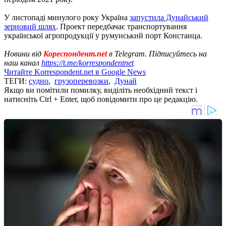
У листопаді минулого року Україна
запустила Дунайський
зерновий шлях
. Проект передбачає транспортування
української агропродукції у румунський порт Констанца.
Новини від
Кореспондент.net
в Telegram. Підписуйтесь на
наш канал
https://t.me/korrespondentnet
Читайте Korrespondent.net в Google News
ТЕГИ:
судно
,
грузоперевозки
,
Дунай
Якщо ви помітили помилку, виділіть необхідний текст і
натисніть Ctrl + Enter, щоб повідомити про це редакцію.