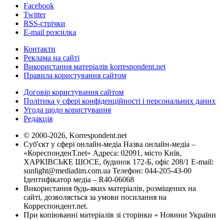
Facebook
Twitter
RSS-стрічки
E-mail розсилка
Контакти
Реклама на сайті
Використання матеріалів korrespondent.net
Правила користування сайтом
Договір користування сайтом
Політика у сфері конфіденційності і персональних даних
Угода щодо користування
Редакція
© 2000-2026, Korrespondent.net
Суб'єкт у сфері онлайн-медіа Назва онлайн-медіа –
«КореспонденТ.net» Адреса: 02091, місто Київ,
ХАРКІВСЬКЕ ШОСЕ, будинок 172-Б, офіс 208/1 E-mail:
sunlight@mediadim.com.ua
Телефон: 044-205-43-00
Ідентифікатор медіа – R40-06068
Використання будь-яких матеріалів, розміщених на
сайті, дозволяється за умови посилання на
Корреспондент.net.
При копіюванні матеріалів зі сторінки « Новини України