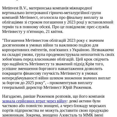
Metinvest B.V., материнська компанія міжнародної
вертикально інтегрованої гірничо-металургійної групи
компаній Метінвест, оголосила про фінальну виплату за
облігаціями зі строком погашення у 2023 році у встановлений
термін та в повному обсязі. Про це повідомляє прес-служба
Метінвесту у п'ятницю, 21 квітня.
"Погашення Метінвестом облігацій 2023 року є значним
досягненням в умовах війни та важливою подією для
корпоративних емітентів, пов'язаних з Україною. Незважаючи
на складні умови, група продемонструвала непохитність своїх
зобов'язань перед власниками облігацій. Цей крок свідчить
про надійність Метінвесту та зважений підхід Крім того,
успішне зменшення боргового навантаження дозволить
покращити фінансову гнучкість Метінвесту в умовах
непередбачуваності війни шляхом зниження значних виплат
за боргом до 2025 року", - прокоментував виплату
генеральний директор Метінвест Юрій Риженков.
Нагадаємо, раніше Риженков розповів, що його компанія
зазнала серйозних втрат через війну
: деякі активи були
частково або повністю знищені, а через блокаду морських
портів підприємства не можуть доставити свою продукцію
замовникам. Зокрема, знищено Азовсталь та ММК імені