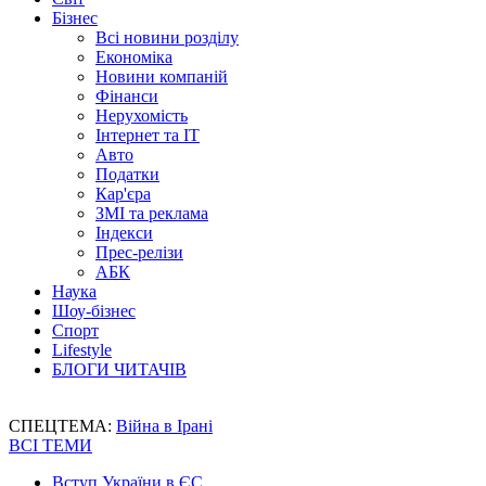
Бізнес
Всі новини розділу
Економіка
Новини компаній
Фінанси
Нерухомість
Інтернет та IT
Авто
Податки
Кар'єра
ЗМІ та реклама
Індекси
Прес-релізи
АБК
Наука
Шоу-бізнес
Спорт
Lifestyle
БЛОГИ ЧИТАЧІВ
СПЕЦТЕМА:
Війна в Ірані
ВСІ ТЕМИ
Вступ України в ЄС