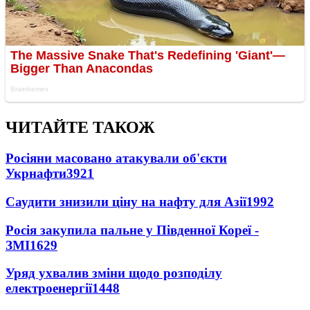
ЧИТАЙТЕ ТАКОЖ
Росіяни масовано атакували об'єкти
Укрнафти
3921
Саудити знизили ціну на нафту для Азії
1992
Росія закупила пальне у Південної Кореї -
ЗМІ
1629
Уряд ухвалив зміни щодо розподілу
електроенергії
1448