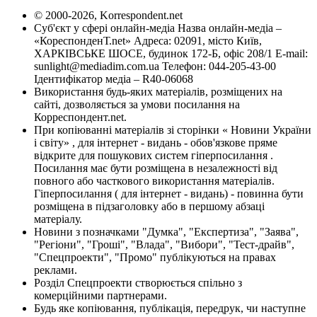
© 2000-2026, Korrespondent.net
Суб'єкт у сфері онлайн-медіа Назва онлайн-медіа –
«КореспонденТ.net» Адреса: 02091, місто Київ,
ХАРКІВСЬКЕ ШОСЕ, будинок 172-Б, офіс 208/1 E-mail:
sunlight@mediadim.com.ua
Телефон: 044-205-43-00
Ідентифікатор медіа – R40-06068
Використання будь-яких матеріалів, розміщених на
сайті, дозволяється за умови посилання на
Корреспондент.net.
При копіюванні матеріалів зі сторінки « Новини України
і світу» , для інтернет - видань - обов'язкове пряме
відкрите для пошукових систем гіперпосилання .
Посилання має бути розміщена в незалежності від
повного або часткового використання матеріалів.
Гіперпосилання ( для інтернет - видань) - повинна бути
розміщена в підзаголовку або в першому абзаці
матеріалу.
Новини з позначками "Думка", "Експертиза", "Заява",
"Регіони", "Гроші", "Влада", "Вибори", "Тест-драйв",
"Спецпроекти", "Промо" публікуються на правах
реклами.
Розділ Спецпроекти створюється спільно з
комерційними партнерами.
Будь яке копіювання, публікація, передрук, чи наступне