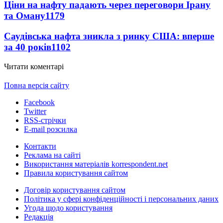
Ціни на нафту падають через переговори Ірану
та Оману
1179
Саудівська нафта зникла з ринку США: вперше
за 40 років
1102
Читати коментарі
Повна версія сайту
Facebook
Twitter
RSS-стрічки
E-mail розсилка
Контакти
Реклама на сайті
Використання матеріалів korrespondent.net
Правила користування сайтом
Договір користування сайтом
Політика у сфері конфіденційності і персональних даних
Угода щодо користування
Редакція