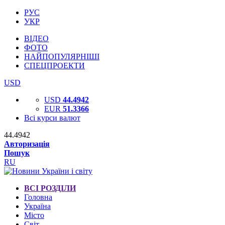
РУС
УКР
ВІДЕО
ФОТО
НАЙПОПУЛЯРНІШІ
СПЕЦПРОЕКТИ
USD
USD
44.4942
EUR
51.3366
Всі курси валют
44.4942
Авторизація
Пошук
RU
ВСІ РОЗДІЛИ
Головна
Україна
Місто
Світ