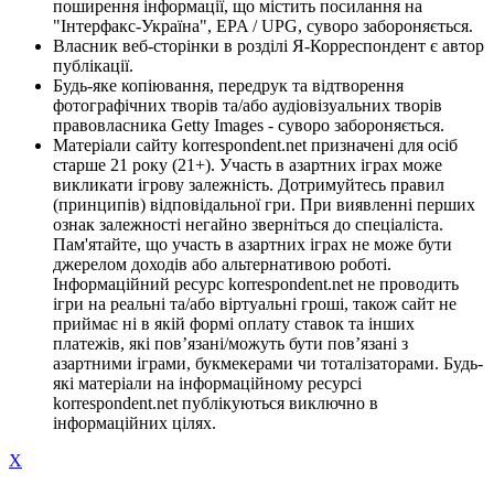
поширення інформації, що містить посилання на
"Інтерфакс-Україна", EPA / UPG, суворо забороняється.
Власник веб-сторінки в розділі Я-Корреспондент є автор
публікації.
Будь-яке копіювання, передрук та відтворення
фотографічних творів та/або аудіовізуальних творів
правовласника Getty Images - суворо забороняється.
Матеріали сайту korrespondent.net призначені для осіб
старше 21 року (21+). Участь в азартних іграх може
викликати ігрову залежність. Дотримуйтесь правил
(принципів) відповідальної гри. При виявленні перших
ознак залежності негайно зверніться до спеціаліста.
Пам'ятайте, що участь в азартних іграх не може бути
джерелом доходів або альтернативою роботі.
Інформаційний ресурс korrespondent.net не проводить
ігри на реальні та/або віртуальні гроші, також сайт не
приймає ні в якій формі оплату ставок та інших
платежів, які пов’язані/можуть бути пов’язані з
азартними іграми, букмекерами чи тоталізаторами. Будь-
які матеріали на інформаційному ресурсі
korrespondent.net публікуються виключно в
інформаційних цілях.
X