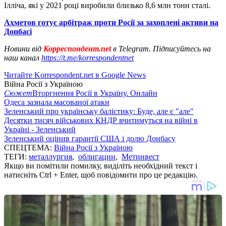
Ілліча, які у 2021 році виробили близько 8,6 млн тонн сталі.
Ахметов готує арбітраж проти Росії за захоплені активи на
Донбасі
Новини від
Корреспондент.net
в Telegram. Підписуйтесь на
наш канал
https://t.me/korrespondentnet
Читайте Korrespondent.net в Google News
Війна Росії з Україною
Сюжет
Вторгнення Росії в Україну. Онлайн
Одеса зазнала масованої атаки
Зеленський про українську балістику: Буде, але є "але"
Десятки тисяч військових КНДР вчитимуться на війні в
Україні - Зеленський
Зеленський оцінив гарантії США і долю Донбасу
СПЕЦТЕМА:
Війна Росії з Україною
ТЕГИ:
металлургия
,
облигации
,
Метинвест
Якщо ви помітили помилку, виділіть необхідний текст і
натисніть Ctrl + Enter, щоб повідомити про це редакцію.