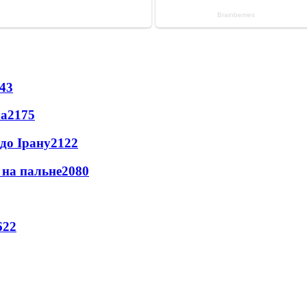
43
ла
2175
до Ірану
2122
и на пальне
2080
622