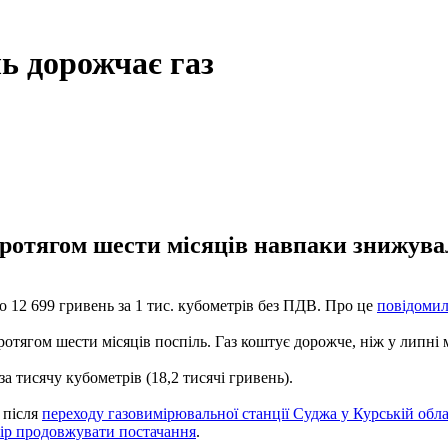
ль дорожчає газ
ротягом шести місяців навпаки знижува
до 12 699 гривень за 1 тис. кубометрів без ПДВ. Про це
повідоми
отягом шести місяців поспіль. Газ коштує дорожче, ніж у липні 
за тисячу кубометрів (18,2 тисячі гривень).
 після
переходу газовимірювальної станції Суджа у Курській облас
ір продовжувати постачання
.