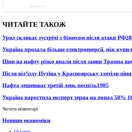
ЧИТАЙТЕ ТАКОЖ
Уряд скликає зустрічі з бізнесом після атаки РФ
28
Україна продала більше електроенергії, ніж купи
Ціни на нафту різко впали після заяви Трампа що
Після від’їзду Путіна у Красноярську злетіли цін
Нафта дешевшає третій день поспіль
1905
Україна наростила експорт зерна на понад 50%
1
Читати коментарі
Новини економіки
Останні