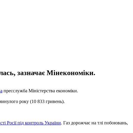
лась, зазначає Мінекономіки.
ла
пресслужба Міністерства економіки.
минулого року (10 833 гривень).
ті Росії під контроль України
. Газ дорожчає на тлі побоювань,