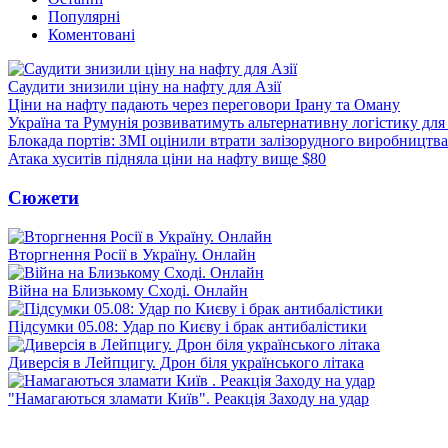
Популярні
Коментовані
Саудити знизили ціну на нафту для Азії
Ціни на нафту падають через переговори Ірану та Оману
Україна та Румунія розвиватимуть альтернативну логістику для
Блокада портів: ЗМІ оцінили втрати залізорудного виробництва
Атака хуситів підняла ціни на нафту вище $80
Сюжети
Вторгнення Росії в Україну. Онлайн
Війна на Близькому Сході. Онлайн
Підсумки 05.08: Удар по Києву і брак антибалістики
Диверсія в Лейпцигу. Дрон біля українського літака
"Намагаються зламати Київ". Реакція Заходу на удар