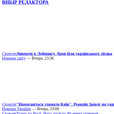
ВИБІР РЕДАКТОРА
Сюжет
Диверсія в Лейпцигу. Дрон біля українського літака
Новини світу
— Вчора, 23:36
Сюжет
"Намагаються зламати Київ". Реакція Заходу на уда
Новини України
— Вчора, 23:09
Сюжет
Удари по Росії. Чого досягла 40-денна операція