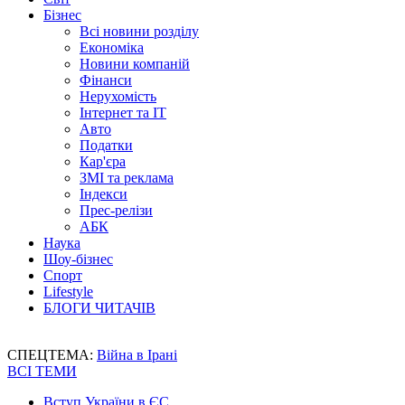
Бізнес
Всі новини розділу
Економіка
Новини компаній
Фінанси
Нерухомість
Інтернет та IT
Авто
Податки
Кар'єра
ЗМІ та реклама
Індекси
Прес-релізи
АБК
Наука
Шоу-бізнес
Спорт
Lifestyle
БЛОГИ ЧИТАЧІВ
СПЕЦТЕМА:
Війна в Ірані
ВСІ ТЕМИ
Вступ України в ЄС