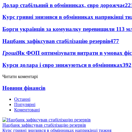
Долар стабільний в обмінниках, євро дорожчає
22
Курс гривні знизився в обмінниках наприкінці т
Борги українців за комуналку перевищили 113 м
Нацбанк зафіксував стабілізацію резервів
477
Гроші
Як ФОП оптимізувати витрати в умовах фіск
Курси долара і євро знижуються в обмінниках
392
Читати коментарі
Новини фінансів
Останні
Популярні
Коментовані
Нацбанк зафіксував стабілізацію резервів
Курс гривні знизився в обмінниках наприкінці тижня