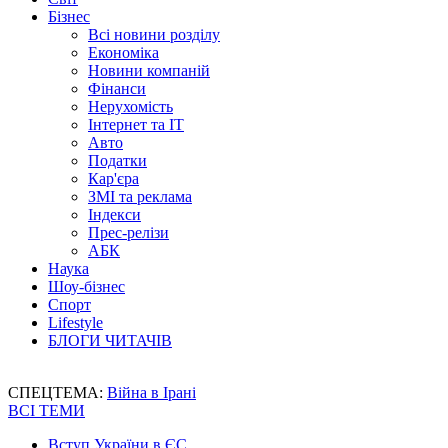
Бізнес
Всі новини розділу
Економіка
Новини компаній
Фінанси
Нерухомість
Інтернет та IT
Авто
Податки
Кар'єра
ЗМІ та реклама
Індекси
Прес-релізи
АБК
Наука
Шоу-бізнес
Спорт
Lifestyle
БЛОГИ ЧИТАЧІВ
СПЕЦТЕМА:
Війна в Ірані
ВСІ ТЕМИ
Вступ України в ЄС