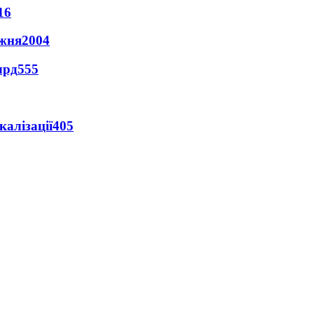
16
ижня
2004
лрд
555
алізації
405