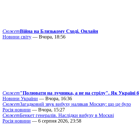
Сюжет
Війна на Близькому Сході. Онлайн
Новини світу
— Вчора, 18:56
Сюжет
"Полювати на лучника, а не на стрілу". Як Україні 
Новини України
— Вчора, 16:36
Сюжет
Загадковий звук вибуху налякав Москву: що це було
Росія новини
— Вчора, 15:27
Сюжет
Бенкет генералів. Наслідки вибуху в Москві
Росія новини
— 6 серпня 2026, 23:58