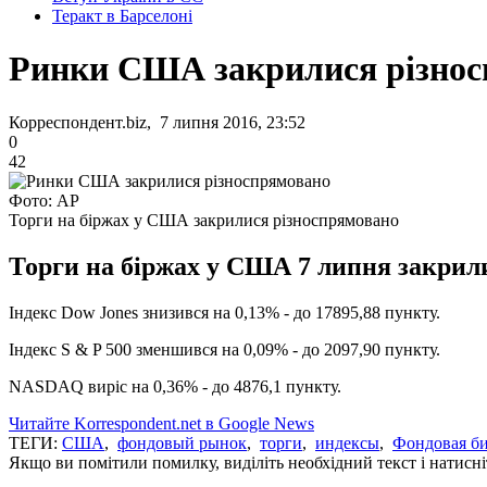
Теракт в Барселоні
Ринки США закрилися різнос
Корреспондент.biz, 7 липня 2016, 23:52
0
42
Фото: АР
Торги на біржах у США закрилися різноспрямовано
Торги на біржах у США 7 липня закрилис
Індекс Dow Jones знизився на 0,13% - до 17895,88 пункту.
Індекс S & P 500 зменшився на 0,09% - до 2097,90 пункту.
NASDAQ виріс на 0,36% - до 4876,1 пункту.
Читайте Korrespondent.net в Google News
ТЕГИ:
США
,
фондовый рынок
,
торги
,
индексы
,
Фондовая б
Якщо ви помітили помилку, виділіть необхідний текст і натисніт