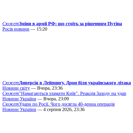
Сюжет
Зміни в армії РФ: що стоїть за рішенням Путіна
Росія новини
— 15:20
Сюжет
Диверсія в Лейпцигу. Дрон біля українського літака
Новини світу
— Вчора, 23:36
Сюжет
"Намагаються зламати Київ". Реакція Заходу на удар
Новини України
— Вчора, 23:09
Сюжет
Удари по Росії. Чого досягла 40-денна операція
Новини України
— 4 серпня 2026, 23:36