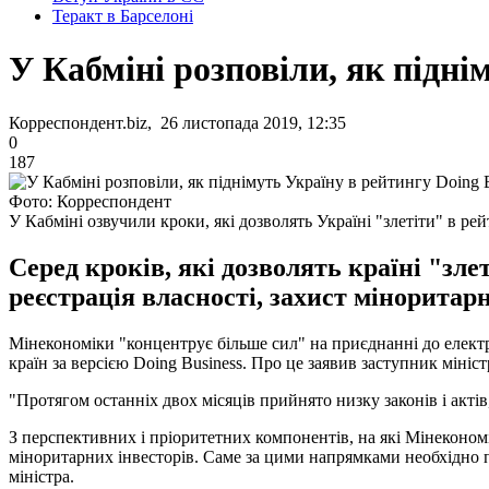
Теракт в Барселоні
У Кабміні розповіли, як підні
Корреспондент.biz, 26 листопада 2019, 12:35
0
187
Фото: Корреспондент
У Кабміні озвучили кроки, які дозволять Україні "злетіти" в ре
Серед кроків, які дозволять країні "зле
реєстрація власності, захист міноритарн
Мінекономіки "концентрує більше сил" на приєднанні до електром
країн за версією Doing Business. Про це заявив заступник мініс
"Протягом останніх двох місяців прийнято низку законів і актів
З перспективних і пріоритетних компонентів, на які Мінекономік
міноритарних інвесторів. Саме за цими напрямками необхідно по
міністра.