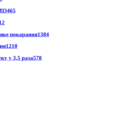
МІ
3465
12
 яке покарання
1384
пня
1210
ку у 3,5 раза
578