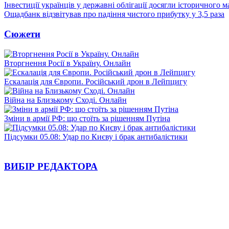
Інвестиції українців у державні облігації досягли історичного
Ощадбанк відзвітував про падіння чистого прибутку у 3,5 раза
Сюжети
Вторгнення Росії в Україну. Онлайн
Ескалація для Європи. Російський дрон в Лейпцигу
Війна на Близькому Сході. Онлайн
Зміни в армії РФ: що стоїть за рішенням Путіна
Підсумки 05.08: Удар по Києву і брак антибалістики
ВИБІР РЕДАКТОРА