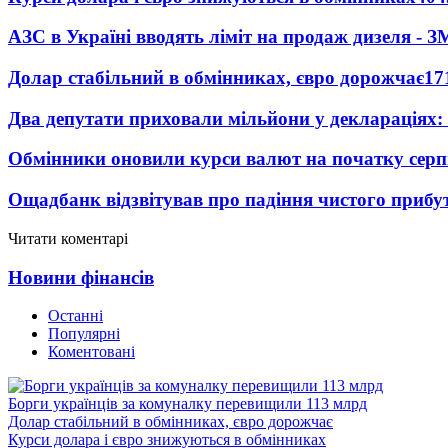
АЗС в Україні вводять ліміт на продаж дизеля - З
Долар стабільний в обмінниках, євро дорожчає
17
Два депутати приховали мільйони у деклараціях:
Обмінники оновили курси валют на початку сер
Ощадбанк відзвітував про падіння чистого прибут
Читати коментарі
Новини фінансів
Останні
Популярні
Коментовані
Борги українців за комуналку перевищили 113 млрд
Долар стабільний в обмінниках, євро дорожчає
Курси долара і євро знижуються в обмінниках