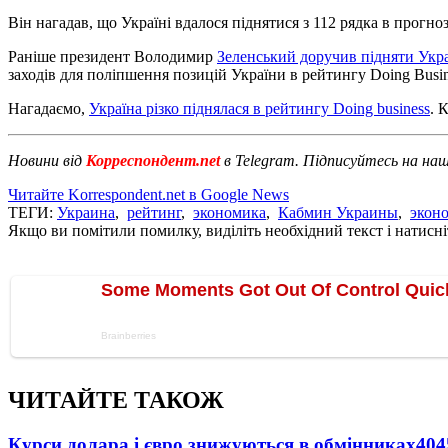
Він нагадав, що Україні вдалося піднятися з 112 рядка в прогноз
Раніше президент Володимир
Зеленський доручив підняти Украї
заходів для поліпшення позицій України в рейтингу Doing Busin
Нагадаємо,
Україна різко піднялася в рейтингу Doing business
. 
Новини від
Корреспондент.net
в Telegram. Підписуйтесь на на
Читайте Korrespondent.net в Google News
ТЕГИ:
Украина
,
рейтинг
,
экономика
,
Кабмин Украины
,
экон
Якщо ви помітили помилку, виділіть необхідний текст і натисніт
ЧИТАЙТЕ ТАКОЖ
Курси долара і євро знижуються в обмінниках
404