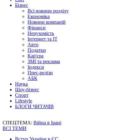
Бізнес
Всі новини розділу
Економіка
Новини компаній
Фінанси
Нерухомість
Інтернет та IT
Авто
Податки
Кар'єра
ЗМІ та реклама
Індекси
Прес-релізи
АБК
Наука
Шоу-бізнес
Спорт
Lifestyle
БЛОГИ ЧИТАЧІВ
СПЕЦТЕМА:
Війна в Ірані
ВСІ ТЕМИ
Вступ України в ЄС