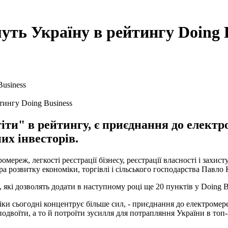
муть Україну в рейтингу Doing 
йтингу Doing Business
тіти" в рейтингу, є приєднання до електро
их інвесторів.
ереж, легкості реєстрації бізнесу, реєстрації власності і захис
тра розвитку економіки, торгівлі і сільського господарства Павло
, які дозволять додати в наступному році ще 20 пунктів у Doing B
и сьогодні концентрує більше сил, - приєднання до електромереж, 
двоїти, а то й потроїти зусилля для потрапляння України в топ-3